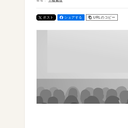
著者：
千種菊理
ポスト
シェアする
URLのコピー