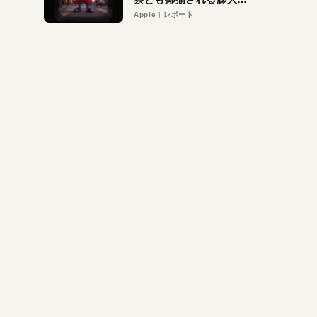
異議申し立て。対象は非
Apple
レポート
営利団体や公益団体も。
Appleロゴを“過剰”に守
る理由とは