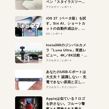
ペン「スタイラスツーウ
ェイ」レビュー。持ち替
アクセサリ
レポート
え不要がラクすぎた！
iOS 27（ベータ版）を試
す。Siri AI、ショートカ
ットの自動作成ほか、期
待大の便利機能5選。
OS
レポート
iPhoneがAIの入り口にな
る未来はすぐそこ！
Insta360のジンバルカメ
ラ「Luna Ultra」実践レ
ビュー。4K／8K比較・ズ
ーム・夜間撮影をチェッ
アクセサリ
レポート
ク
あなたのUSB-Cポートは
大丈夫？ 認識しない・充
電できない原因と正しい
対策
アクセサリ
テクノロジー
Appleは似ている？ロゴ
を許さない。フルーツ警
察とも揶揄される膨大な