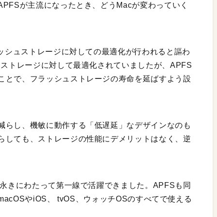
PFSが主流になったとき、どうMacが変わっていく
ラッシュストレージに対しての最適化が行われると謳わ
クストレージに対して最適化されていましたが、APFS
ことで、フラッシュストレージの寿命を延ばすよう設
減らし、機敏に動作する「低遅延」なデザインなのも
らしても、ストレージの性能にデメリットはなく、逆
の永きにわたって第一線で活躍できました。APFSも同
cOSやiOS、 tvOS、ウォッチOSのすべてで使える