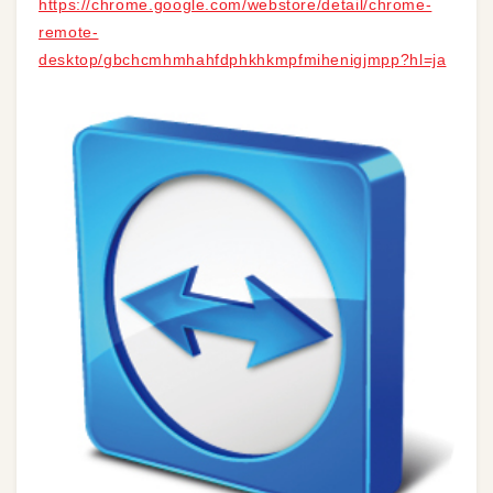
https://chrome.google.com/webstore/detail/chrome-
remote-
desktop/gbchcmhmhahfdphkhkmpfmihenigjmpp?hl=ja