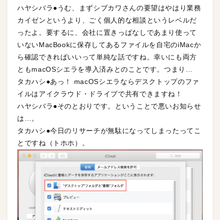
ハヤシバラ●うむ、まずシブカワさんの要望はやはり業務
カイゼンというより、ごく個人的な相談というレベルだ
ったよ。要するに、会社に置きっぱなしであまり使って
いないMacBookに保存してあるファイルを自宅のiMacか
ら確認できればいいって単純な話ですね。幸いにも両方
ともmacOSシエラを導入済みとのことです。つまり…
タカハシ●あっ！ macOSシエラならデスクトップのファ
イルはアイクラウド・ドライブで共有できますね！
ハヤシバラ●そのとおりです。ということで悪いお知らせ
は…。
タカハシ●今日のリサーチが無駄になってしまったってこ
とですね（トホホ）。