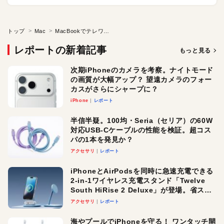
トップ
Mac
MacBookでテレワークできる？
レポートの新着記事
もっと見る
次期iPhoneのカメラを考察。ナイトモード
の画質が大幅アップ？ 望遠カメラのフォー
カスがさらにシャープに？
iPhone
レポート
半信半疑。100均・Seria（セリア）の60W
対応USB-Cケーブルの性能を検証。超コス
パの1本を発見か？
アクセサリ
レポート
iPhoneとAirPodsを同時に急速充電できる
2-in-1ワイヤレス充電スタンド「Twelve
South HiRise 2 Deluxe」が登場。省スペ
ースでおしゃれに充電したい人にオスス
アクセサリ
レポート
メ！
海やプールでiPhoneを守る！ ワンタッチ開