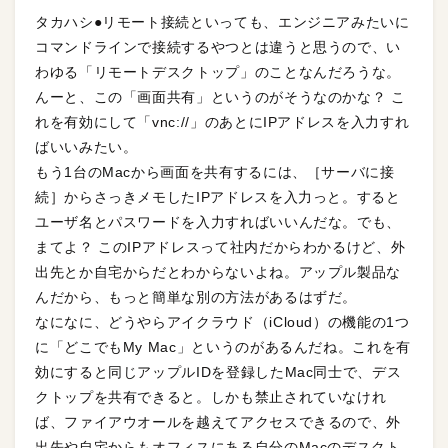
タカハシ●リモート接続といっても、エンジニアみたいに
コマンドラインで接続するやつとは違うと思うので、い
わゆる「リモートデスクトップ」のことなんだろうな。
んーと、この「画面共有」というのがそうなのかな？ こ
れを有効にして「vnc://」のあとにIPアドレスを入力すれ
ばいいみたい。
もう1台のMacから画面を共有するには、［サーバに接
続］からさっきメモしたIPアドレスを入力っと。すると
ユーザ名とパスワードを入力すればいいんだな。でも、
まてよ？ このIPアドレスって社内だからわかるけど、外
出先とか自宅からだとわからないよね。アップル製品な
んだから、もっと簡単な別の方法があるはずだ。
なになに、どうやらアイクラウド（iCloud）の機能の1つ
に「どこでもMy Mac」というのがあるんだね。これを有
効にすると同じアップルIDを登録したMac同士で、デス
クトップを共有できると。しかも禁止されていなけれ
ば、ファイアウオールを越えてアクセスできるので、外
出先や自宅からもオフィスにある自分のMacのデスクト