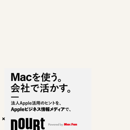
×
×
×