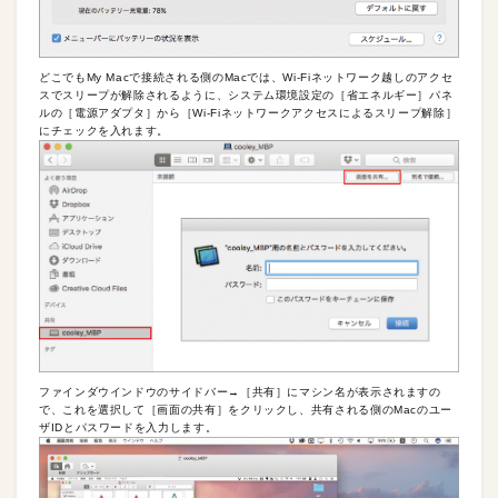
どこでもMy Macで接続される側のMacでは、Wi-Fiネットワーク越しのアクセ
スでスリープが解除されるように、システム環境設定の［省エネルギー］パネ
ルの［電源アダプタ］から［Wi-Fiネットワークアクセスによるスリープ解除］
にチェックを入れます。
ファインダウインドウのサイドバー→［共有］にマシン名が表示されますの
で、これを選択して［画面の共有］をクリックし、共有される側のMacのユー
ザIDとパスワードを入力します。