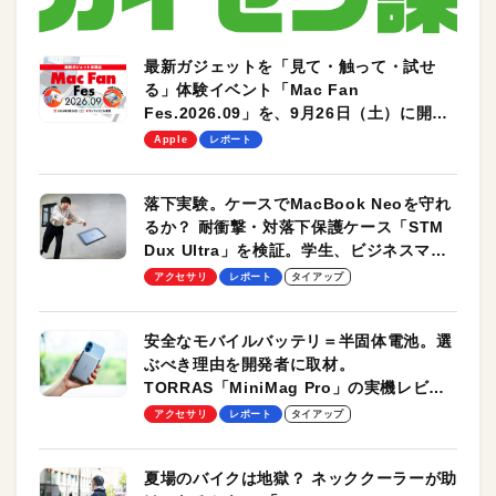
最新ガジェットを「見て・触って・試せ
る」体験イベント「Mac Fan
Fes.2026.09」を、9月26日（土）に開催
します！
Apple
レポート
落下実験。ケースでMacBook Neoを守れ
るか？ 耐衝撃・対落下保護ケース「STM
Dux Ultra」を検証。学生、ビジネスマン
のモバイルユースに最適！
アクセサリ
レポート
タイアップ
安全なモバイルバッテリ＝半固体電池。選
ぶべき理由を開発者に取材。
TORRAS「MiniMag Pro」の実機レビュ
ーも
アクセサリ
レポート
タイアップ
夏場のバイクは地獄？ ネッククーラーが助