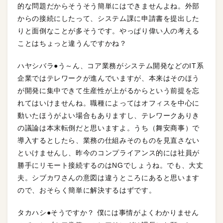
的な問題だからそうそう簡単にはできませんよね。外部
からの接続にしたって、システム課に申請書を提出した
りと面倒なことが多そうです。やっぱり偉い人の考える
ことはちょっと違うんですかね？
ハヤシバラ●う～ん、コア業務がシステム開発などのIT系
企業ではテレワークが進んでいますが、本来はそのほう
が開発に集中できて生産性が上がるからという前提を忘
れてはいけませんね。職種によってはオフィスを中心に
動いたほうがよい場合もありますし、テレワークありき
の議論は本末転倒だと思いますよ。うち（舞安商事）で
導入するとしたら、業務の仕組みそのものを見直さない
といけませんし、昨今のコンプライアンス的には社員が
勝手にリモート接続するのはNGでしょうね。でも、大丈
夫。シブカワさんの意図は違うところにあると思います
ので、おそらく簡単に解決するはずです。
タカハシ●そうですか？ 僕には事情がよくわかりません