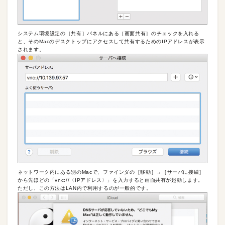
システム環境設定の［共有］パネルにある［画面共有］のチェックを入れる
と、そのMacのデスクトップにアクセスして共有するためのIPアドレスが表示
されます。
ネットワーク内にある別のMacで、ファインダの［移動］→［サーバに接続］
から先ほどの「vnc://〈IPアドレス〉」を入力すると画面共有が起動します。
ただし、この方法はLAN内で利用するのが一般的です。