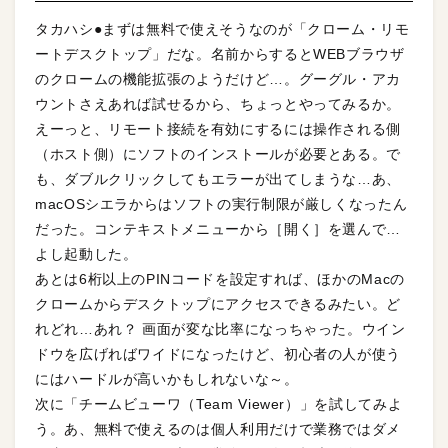
タカハシ●まずは無料で使えそうなのが「クローム・リモ
ートデスクトップ」だな。名前からするとWEBブラウザ
のクロームの機能拡張のようだけど…。グーグル・アカ
ウントさえあれば試せるから、ちょっとやってみるか。
えーっと、リモート接続を有効にするには操作される側
（ホスト側）にソフトのインストールが必要とある。で
も、ダブルクリックしてもエラーが出てしまうな…あ、
macOSシエラからはソフトの実行制限が厳しくなったん
だった。コンテキストメニューから［開く］を選んで…
よし起動した。
あとは6桁以上のPINコードを設定すれば、ほかのMacの
クロームからデスクトップにアクセスできるみたい。ど
れどれ…あれ？ 画面が変な比率になっちゃった。ウイン
ドウを広げればワイドになったけど、初心者の人が使う
にはハードルが高いかもしれないな～。
次に「チームビューワ（Team Viewer）」を試してみよ
う。あ、無料で使えるのは個人利用だけで業務ではダメ