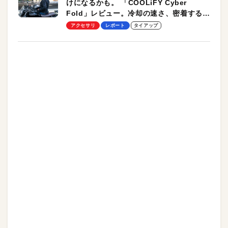
けになるかも。 「COOLiFY Cyber
Fold」レビュー。冷却の速さ、密着する冷
却プレート、シンプルな操作性がグッド！
アクセサリ
レポート
タイアップ