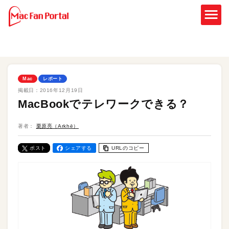
Mac
レポート
掲載日：
2016年12月19日
MacBookでテレワークできる？
著者：
栗原亮（Arkhē）
ポスト
シェアする
URLのコピー