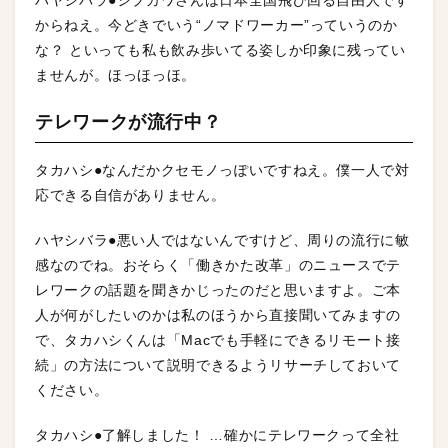
ハヤシバラ●シブカワさんは日本全国飛び回る自由人です
からねえ。今どきでいう“ノマドワーカー”っていうのか
な？ といっても私も飲み歩いてる姿しか印象に残ってい
ませんが。ほっほっほ。
テレワークが流行中？
タカハシ●なんだかクセモノっぽいですねえ。僕一人で対
応できる自信がありません。
ハヤシバラ●悪い人ではないんですけど、周りの流行に敏
感なのでね。おそらく「働きかた改革」のニュースでテ
レワークの話題を聞きかじったのだと思いますよ。ご本
人が何がしたいのかは私のほうから直接聞いてみますの
で、タカハシくんは「Macでも手軽にできるリモート接
続」の方法について説明できるようリサーチしておいて
ください。
タカハシ●了解しました！ …確かにテレワークって全社