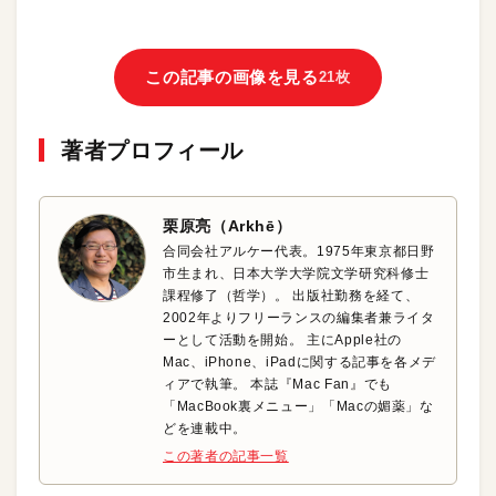
この記事の画像を見る
21枚
著者プロフィール
栗原亮（Arkhē）
合同会社アルケー代表。1975年東京都日野
市生まれ、日本大学大学院文学研究科修士
課程修了（哲学）。 出版社勤務を経て、
2002年よりフリーランスの編集者兼ライタ
ーとして活動を開始。 主にApple社の
Mac、iPhone、iPadに関する記事を各メデ
ィアで執筆。 本誌『Mac Fan』でも
「MacBook裏メニュー」「Macの媚薬」な
どを連載中。
この著者の記事一覧