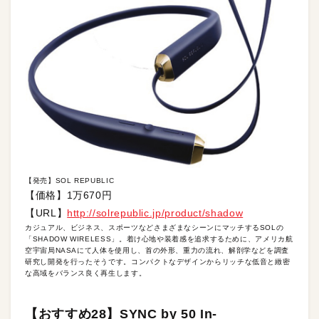
【発売】SOL REPUBLIC
【価格】1万670円
【URL】
http://solrepublic.jp/product/shadow
カジュアル、ビジネス、スポーツなどさまざまなシーンにマッチするSOLの
「SHADOW WIRELESS」。着け心地や装着感を追求するために、アメリカ航
空宇宙局NASAにて人体を使用し、首の外形、重力の流れ、解剖学などを調査
研究し開発を行ったそうです。コンパクトなデザインからリッチな低音と緻密
な高域をバランス良く再生します。
【おすすめ28】SYNC by 50 In-