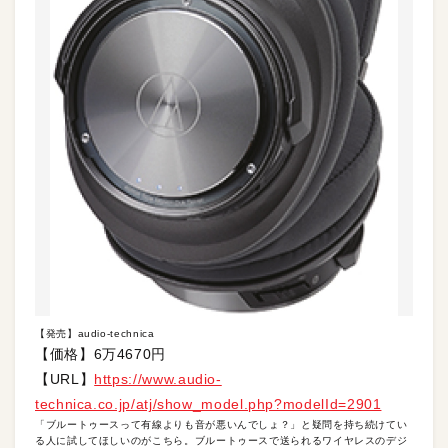
【発売】audio-technica
【価格】6万4670円
【URL】
https://www.audio-
technica.co.jp/atj/show_model.php?modelId=2901
「ブルートゥースって有線よりも音が悪いんでしょ？」と疑問を持ち続けてい
る人に試してほしいのがこちら。ブルートゥースで送られるワイヤレスのデジ