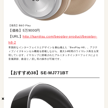
【発売】B&O Play
【価格】5万9000円
【URL】
http://kanjitsu.com/beoplay-product/beoplay-
h8-2
革新的なインターフェイスとデザインを兼ね備えた「BeoPlay H8」。アクテ
ィブノイズキャンセル機能を搭載しながら、最大14時間のワイヤレス再生を実
現しています。イヤカップに搭載されたアルミタッチインターフェイスにより
音量調節、曲送り／戻し等の操作が可能です。
【おすすめ38】SE-MJ771BT
×
×
×