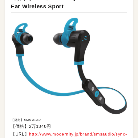
Ear Wireless Sport
【発売】SMS Audio
【価格】2万1340円
【URL】
http://www.modernity.jp/brand/smsaudio/sync-