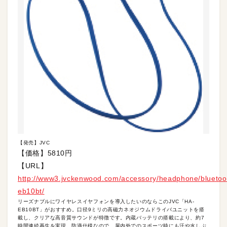
【発売】JVC
【価格】5810円
【URL】
http://www3.jvckenwood.com/accessory/headphone/bluetoo
eb10bt/
リーズナブルにワイヤレスイヤフォンを導入したいのならこのJVC「HA-
EB10BT」がおすすめ。口径9ミリの高磁力ネオジウムドライバユニットを搭
載し、クリアな高音質サウンドが特徴です。内蔵バッテリの搭載により、約7
時間連続再生を実現。防滴仕様なので、屋内外でのスポーツ時にも汗や水しぶ