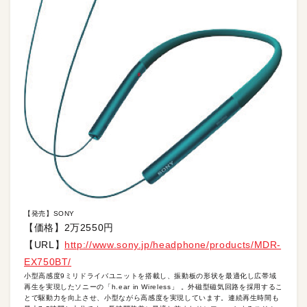
【発売】SONY
【価格】2万2550円
【URL】
http://www.sony.jp/headphone/products/MDR-
EX750BT/
小型高感度9ミリドライバユニットを搭載し、振動板の形状を最適化し広帯域
再生を実現したソニーの「h.ear in Wireless」 。外磁型磁気回路を採用するこ
とで駆動力を向上させ、小型ながら高感度を実現しています。連続再生時間も