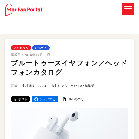
アクセサリ
レポート
掲載日：
2016年11月17日
ブルートゥースイヤフォン／ヘッド
フォンカタログ
著者：
中村朝美
らいら
氷川りそな
Mac Fan編集部
ポスト
シェアする
URLのコピー