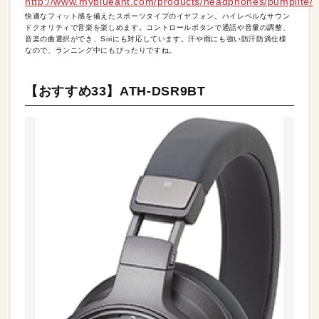
http://www.myblueant.com/products/headphones/pumplite/
快適なフィット感を備えたスポーツタイプのイヤフォン。ハイレベルなサウン
ドクオリティで音楽を楽しめます。コントロールボタンで通話や音量の調整、
音楽の曲選択ができ、Siriにも対応しています。汗や雨にも強い防汗防滴仕様
なので、ランニング中にもぴったりですね。
【おすすめ33】ATH-DSR9BT