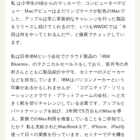
私 は小学生の頃からのマッカーで、コンピューターデビ
ュー・Macデビューはまだリンゴマークが虹色のMacで
した。アップルは常に革新的なチャレンジを行った製品
をリリースし続けてくれるので、いつもWWDCでは「今
回は何をやってくれるんだ!?」と徹夜でチェックしてい
ます。
私は日本IBMという会社でクラウド製品の「IBM
Bluemix」のテクニカルセールスをしており、前月号の木
村さんとともに製品紹介やデモ、セミナーのスピーカー
などを担当しています。IBMはパソコンメーカーという
印象があるかもしれませんが、「コグニティブ・ソリュ
ーションとクラウド・プラットフォームの会社」へと大
きく舵を切りチャレンジしている企業です。アップルと
パートナーシップを結び、1年間で5万台ものMacを導
入。業務でのMac利用を推進していることをご存知でし
たか？ 私も支給されたMacBookエア、iPhone、iPadを
使って日々の業務を行っています。セミナーでデモ機を