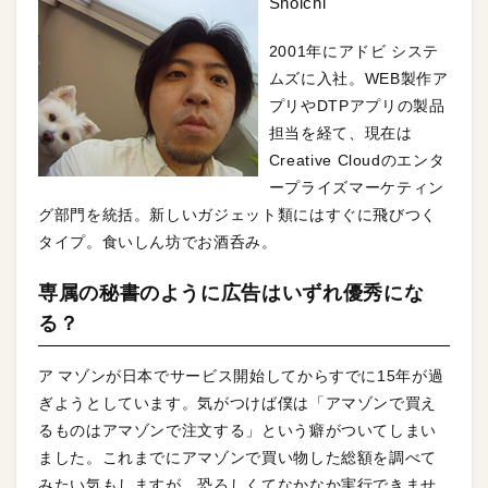
Shoichi
2001年にアドビ システ
ムズに入社。WEB製作ア
プリやDTPアプリの製品
担当を経て、現在は
Creative Cloudのエンタ
ープライズマーケティン
グ部門を統括。新しいガジェット類にはすぐに飛びつく
タイプ。食いしん坊でお酒呑み。
専属の秘書のように広告はいずれ優秀にな
る？
ア マゾンが日本でサービス開始してからすでに15年が過
ぎようとしています。気がつけば僕は「アマゾンで買え
るものはアマゾンで注文する」という癖がついてしまい
ました。これまでにアマゾンで買い物した総額を調べて
みたい気もしますが、恐ろしくてなかなか実行できませ