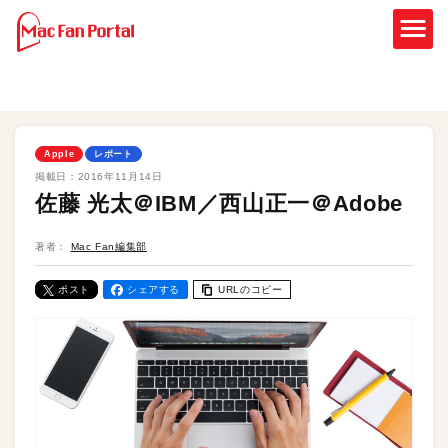
Apple
レポート
掲載日：
2016年11月14日
佐藤 光太＠IBM／西山正一＠Adobe
著者：
Mac Fan編集部
ポスト
シェアする
URLのコピー