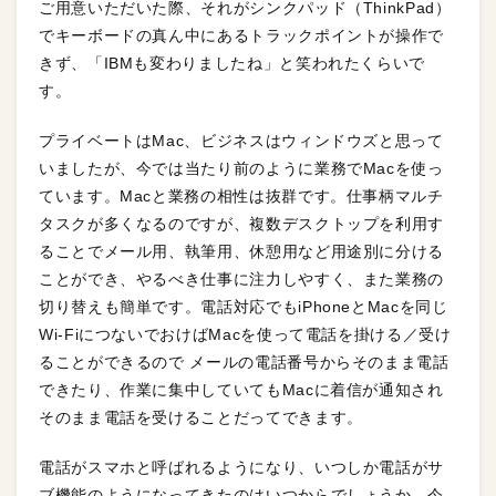
ご用意いただいた際、それがシンクパッド（ThinkPad）
でキーボードの真ん中にあるトラックポイントが操作で
きず、「IBMも変わりましたね」と笑われたくらいで
す。
プライベートはMac、ビジネスはウィンドウズと思って
いましたが、今では当たり前のように業務でMacを使っ
ています。Macと業務の相性は抜群です。仕事柄マルチ
タスクが多くなるのですが、複数デスクトップを利用す
ることでメール用、執筆用、休憩用など用途別に分ける
ことができ、やるべき仕事に注力しやすく、また業務の
切り替えも簡単です。電話対応でもiPhoneとMacを同じ
Wi-FiにつないでおけばMacを使って電話を掛ける／受け
ることができるので メールの電話番号からそのまま電話
できたり、作業に集中していてもMacに着信が通知され
そのまま電話を受けることだってできます。
電話がスマホと呼ばれるようになり、いつしか電話がサ
ブ機能のようになってきたのはいつからでしょうか。今