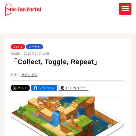
Apple
レポート
掲載日：
2016年10月14日
「Collect, Toggle, Repeat」
著者：
氷川りそな
ポスト
シェアする
URLのコピー