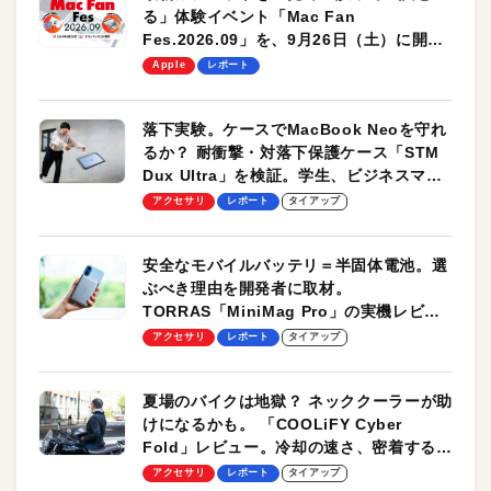
る」体験イベント「Mac Fan
Fes.2026.09」を、9月26日（土）に開催
します！
Apple
レポート
落下実験。ケースでMacBook Neoを守れ
るか？ 耐衝撃・対落下保護ケース「STM
Dux Ultra」を検証。学生、ビジネスマン
のモバイルユースに最適！
アクセサリ
レポート
タイアップ
安全なモバイルバッテリ＝半固体電池。選
ぶべき理由を開発者に取材。
TORRAS「MiniMag Pro」の実機レビュ
ーも
アクセサリ
レポート
タイアップ
夏場のバイクは地獄？ ネッククーラーが助
けになるかも。 「COOLiFY Cyber
Fold」レビュー。冷却の速さ、密着する冷
却プレート、シンプルな操作性がグッド！
アクセサリ
レポート
タイアップ