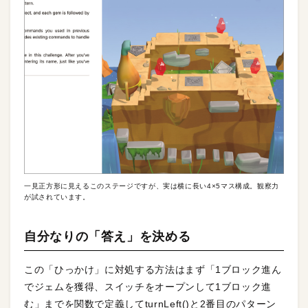
一見正方形に見えるこのステージですが、実は横に長い4×5マス構成。観察力
が試されています。
自分なりの「答え」を決める
この「ひっかけ」に対処する方法はまず「1ブロック進ん
でジェムを獲得、スイッチをオープンして1ブロック進
む」までを関数で定義してturnLeft()と2番目のパターン