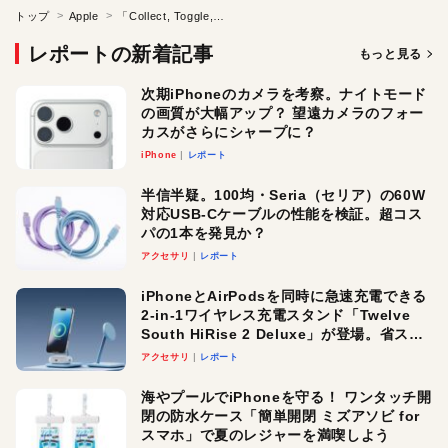
トップ
Apple
「Collect, Toggle, Repeat」
レポートの新着記事
もっと見る
次期iPhoneのカメラを考察。ナイトモード
の画質が大幅アップ？ 望遠カメラのフォー
カスがさらにシャープに？
iPhone
レポート
半信半疑。100均・Seria（セリア）の60W
対応USB-Cケーブルの性能を検証。超コス
パの1本を発見か？
アクセサリ
レポート
iPhoneとAirPodsを同時に急速充電できる
2-in-1ワイヤレス充電スタンド「Twelve
South HiRise 2 Deluxe」が登場。省スペ
ースでおしゃれに充電したい人にオスス
アクセサリ
レポート
メ！
海やプールでiPhoneを守る！ ワンタッチ開
閉の防水ケース「簡単開閉 ミズアソビ for
スマホ」で夏のレジャーを満喫しよう