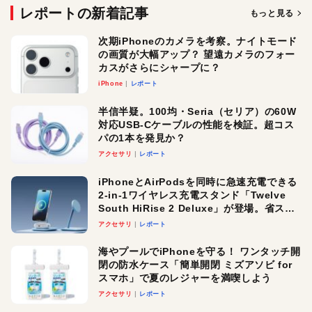
レポートの新着記事
もっと見る
次期iPhoneのカメラを考察。ナイトモード
の画質が大幅アップ？ 望遠カメラのフォー
カスがさらにシャープに？
iPhone
レポート
半信半疑。100均・Seria（セリア）の60W
対応USB-Cケーブルの性能を検証。超コス
パの1本を発見か？
アクセサリ
レポート
iPhoneとAirPodsを同時に急速充電できる
2-in-1ワイヤレス充電スタンド「Twelve
South HiRise 2 Deluxe」が登場。省スペ
ースでおしゃれに充電したい人にオスス
アクセサリ
レポート
メ！
海やプールでiPhoneを守る！ ワンタッチ開
閉の防水ケース「簡単開閉 ミズアソビ for
スマホ」で夏のレジャーを満喫しよう
アクセサリ
レポート