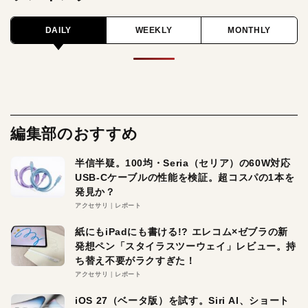
DAILY
WEEKLY
MONTHLY
編集部のおすすめ
半信半疑。100均・Seria（セリア）の60W対応
USB-Cケーブルの性能を検証。超コスパの1本を
発見か？
アクセサリ
レポート
紙にもiPadにも書ける!? エレコム×ゼブラの新
発想ペン「スタイラスツーウェイ」レビュー。持
ち替え不要がラクすぎた！
アクセサリ
レポート
iOS 27（ベータ版）を試す。Siri AI、ショート