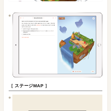
［ ステージMAP ］