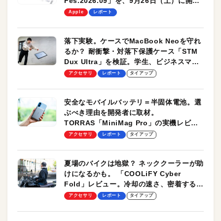
Fes.2026.09」を、9月26日（土）に開催
します！
Apple
レポート
落下実験。ケースでMacBook Neoを守れ
るか？ 耐衝撃・対落下保護ケース「STM
Dux Ultra」を検証。学生、ビジネスマン
のモバイルユースに最適！
アクセサリ
レポート
タイアップ
安全なモバイルバッテリ＝半固体電池。選
ぶべき理由を開発者に取材。
TORRAS「MiniMag Pro」の実機レビュ
ーも
アクセサリ
レポート
タイアップ
夏場のバイクは地獄？ ネッククーラーが助
けになるかも。 「COOLiFY Cyber
Fold」レビュー。冷却の速さ、密着する冷
却プレート、シンプルな操作性がグッド！
アクセサリ
レポート
タイアップ