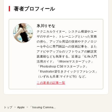
著者プロフィール
氷川りそな
テクニカルライター。システム構築やユー
ザのサポート、トレーニングといった実務
の傍ら、アップル周辺の技術やテクノロジ
ーを中心に専門雑誌への技術記事を、また
アドビやアップルのソフトウェアの解説実
践書籍なども執筆する。近著は「iLife入門
活用ガイド」「iMovieマスターブック」
「Photoshop CS6マスターブック」
「Illustrator逆引きクイックリファレンス」
（いずれも共著:マイナビ刊）など。
この著者の記事一覧
トップ
Apple
「Issuing Commands」