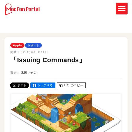
Apple
レポート
掲載日：
2016年10月14日
「Issuing Commands」
著者：
氷川りそな
ポスト
シェアする
URLのコピー