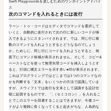
Swift Playgroundsを楽しむためのワンポイントアドバイ
ス
次のコマンドを入れるときには改行
ラーン・トゥ・コードはエディタでコマンドを選択して
いくと、自動的に改行されて次の行に新しいコードが挿
入できるようにスタンバイされます。では、同じ行に複
数のコマンドを入れようとするとどうなるのでしょう
か。ためしに、同じ行にコードを入れようとすると、画
面下にコマンド候補が表示されません。そして、コピー&
ペーストなどを使って無理矢理コードを挿入しようとす
ると、行頭に構文エラーを示す赤い●印が表示されます。
これはプログラミングではどこまでは1つのコマンドなの
かを判断する「文末」をいくつかの方法で認識していま
すが、スウィフトでは改行を文末として認識する設計仕
様に起因するものです。「;（セミコロン）」を入れるこ
とでこのエラーを回避することはできますが、今後コー
ドがより複雑に長くなってくると起きがちな、人為的な