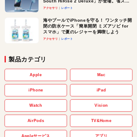
South HiRise 2 Deluxe」が登場。省スペ
ースでおしゃれに充電したい人にオスス
アクセサリ
レポート
メ！
海やプールでiPhoneを守る！ ワンタッチ開
閉の防水ケース「簡単開閉 ミズアソビ for
スマホ」で夏のレジャーを満喫しよう
アクセサリ
レポート
製品カテゴリ
Apple
Mac
iPhone
iPad
Watch
Vision
AirPods
TV&Home
Appleサービス
アプリ