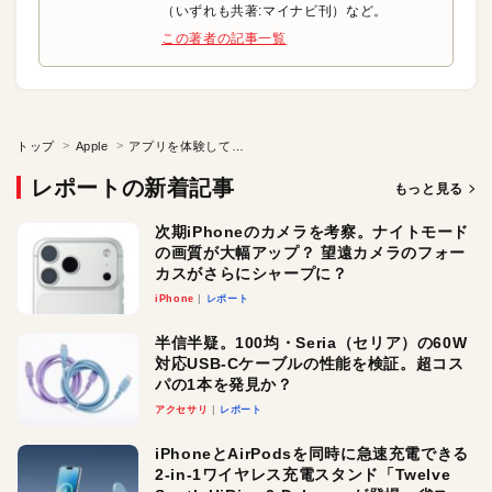
（いずれも共著:マイナビ刊）など。
この著者の記事一覧
トップ
Apple
アプリを体験してみよう！
レポートの新着記事
もっと見る
次期iPhoneのカメラを考察。ナイトモード
の画質が大幅アップ？ 望遠カメラのフォー
カスがさらにシャープに？
iPhone
レポート
半信半疑。100均・Seria（セリア）の60W
対応USB-Cケーブルの性能を検証。超コス
パの1本を発見か？
アクセサリ
レポート
iPhoneとAirPodsを同時に急速充電できる
2-in-1ワイヤレス充電スタンド「Twelve