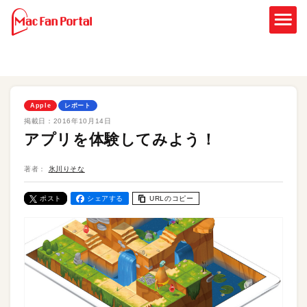
Apple
レポート
掲載日：
2016年10月14日
アプリを体験してみよう！
著者：
氷川りそな
ポスト
シェアする
URLのコピー