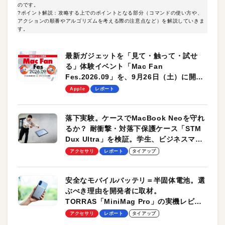
のです。
?ポイント解説：攻略する上でのポイントとなる部分（コマンドの使い方や、
アクションの順番やアルゴリズムを考える際の注意点など）を解説していきま
す。
最新ガジェットを「見て・触って・試せ
る」体験イベント「Mac Fan
Fes.2026.09」を、9月26日（土）に開催
します！
Apple
レポート
落下実験。ケースでMacBook Neoを守れ
るか？ 耐衝撃・対落下保護ケース「STM
Dux Ultra」を検証。学生、ビジネスマン
のモバイルユースに最適！
アクセサリ
レポート
タイアップ
安全なモバイルバッテリ＝半固体電池。選
ぶべき理由を開発者に取材。
TORRAS「MiniMag Pro」の実機レビュ
ーも
アクセサリ
レポート
タイアップ