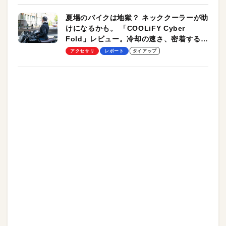
夏場のバイクは地獄？ ネッククーラーが助
けになるかも。 「COOLiFY Cyber
Fold」レビュー。冷却の速さ、密着する冷
却プレート、シンプルな操作性がグッド！
アクセサリ
レポート
タイアップ