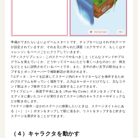
準備ができたらいよいよゲームスタートです。チャプターにはそれぞれテーマ
が設定されていますが、それを元に作られた課題（エクササイズ、もしくはチ
ャレンジ）をページごとにクリアしていきます。
?ディスクリプション：このステージでやるべきこと（どんなコマンドやプロ
グラムを覚えていくか、どうやってゴールにたどり着くべきなのか）が、例文
などとともに説明されているパートです。また、文中の赤い文字の部分はタッ
プするとポップオーバーで補助解説が表示されます。
?エディタ：コードを記述してステージ内のキャラクターなどを操作するため
のプログラムを作っていく場所です。入力はキーボードだけでなく、主なコマ
ンド類はタップ操作でエディタに追加することができます。
?ライブビュー：画面下中央にある［Run My Code］ボタンをタップすると、
エディタに書いたコードが実行されてステージ内のキャラクターやギミックな
どが動き出します。
?ステージ操作：ほかのステージに移動したいときは、ステージタイトルにあ
る［＜］［＞］ボタンをタップして順に送るか、リストをタップすると好きな
ステージを選択することができます。
（４）キャラクタを動かす