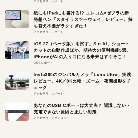
アクセサリ
レポート
紙にもiPadにも書ける!? エレコム×ゼブラの新
発想ペン「スタイラスツーウェイ」レビュー。持
ち替え不要がラクすぎた！
アクセサリ
レポート
iOS 27（ベータ版）を試す。Siri AI、ショート
カットの自動作成ほか、期待大の便利機能5選。
iPhoneがAIの入り口になる未来はすぐそこ！
OS
レポート
Insta360のジンバルカメラ「Luna Ultra」実践
レビュー。4K／8K比較・ズーム・夜間撮影をチ
ェック
アクセサリ
レポート
あなたのUSB-Cポートは大丈夫？ 認識しない・
充電できない原因と正しい対策
アクセサリ
テクノロジー