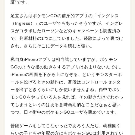
証”です。
足立さんはポケモンGOの前身的アプリの「イングレス
（Ingress）」のユーザでもあったそうですが、イングレ
スがコラボしたローソンなどのキャンペーンも調査済み
で、判断材料の1つにしていました。経験によって裏づけ
され、さらにそこにデータを積むと強い。
私自身iPhoneアプリは相当試していますが、ポケモン
GOのような指の動きをするアプリはあまりないんです。
iPhoneの画面を下から上になぞる、というモンスターボ
ールを投げるときの動作は、普段はコントロールセンタ
ーを出すときくらいにしか使いませんよね。街中でポケ
モンGOをやっている人を見れば、その動きだけでわかっ
てしまうというのはある意味画期的なことだなぁと思い
つつ、日々街中のポケモンGOユーザを眺めています。
普段ゲームをしてこなかったであろう人たち、幼稚園く
らいの子どもや年配の方にもポケモンGOは利用されてい