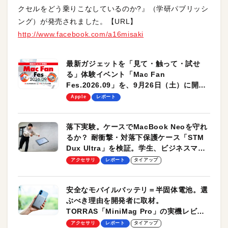
クセルをどう乗りこなしているのか?』（学研パブリッシ
ング）が発売されました。【URL】
http://www.facebook.com/a16misaki
最新ガジェットを「見て・触って・試せ
る」体験イベント「Mac Fan
Fes.2026.09」を、9月26日（土）に開催
します！
Apple
レポート
落下実験。ケースでMacBook Neoを守れ
るか？ 耐衝撃・対落下保護ケース「STM
Dux Ultra」を検証。学生、ビジネスマン
のモバイルユースに最適！
アクセサリ
レポート
タイアップ
安全なモバイルバッテリ＝半固体電池。選
ぶべき理由を開発者に取材。
TORRAS「MiniMag Pro」の実機レビュ
ーも
アクセサリ
レポート
タイアップ