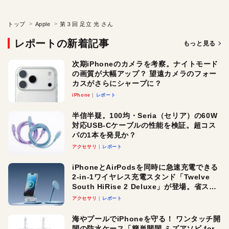
トップ
Apple
第３回 足立 光 さん
レポートの新着記事
もっと見る
次期iPhoneのカメラを考察。ナイトモード
の画質が大幅アップ？ 望遠カメラのフォー
カスがさらにシャープに？
iPhone
レポート
半信半疑。100均・Seria（セリア）の60W
対応USB-Cケーブルの性能を検証。超コス
パの1本を発見か？
アクセサリ
レポート
iPhoneとAirPodsを同時に急速充電できる
2-in-1ワイヤレス充電スタンド「Twelve
South HiRise 2 Deluxe」が登場。省スペ
ースでおしゃれに充電したい人にオスス
アクセサリ
レポート
メ！
海やプールでiPhoneを守る！ ワンタッチ開
閉の防水ケース「簡単開閉 ミズアソビ for