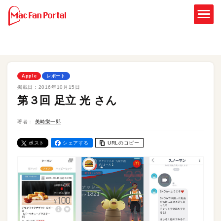
Apple
レポート
掲載日：
2016年10月15日
第３回 足立 光 さん
著者：
美崎栄一郎
ポスト
シェアする
URLのコピー