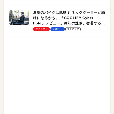
夏場のバイクは地獄？ ネッククーラーが助
けになるかも。 「COOLiFY Cyber
Fold」レビュー。冷却の速さ、密着する冷
却プレート、シンプルな操作性がグッド！
アクセサリ
レポート
タイアップ