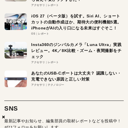
アクセサリ
レポート
iOS 27（ベータ版）を試す。Siri AI、ショート
カットの自動作成ほか、期待大の便利機能5選。
iPhoneがAIの入り口になる未来はすぐそこ！
OS
レポート
Insta360のジンバルカメラ「Luna Ultra」実践
レビュー。4K／8K比較・ズーム・夜間撮影をチ
ェック
アクセサリ
レポート
あなたのUSB-Cポートは大丈夫？ 認識しない・
充電できない原因と正しい対策
アクセサリ
テクノロジー
SNS
×
×
×
最新記事やお知らせ、編集部員の取材レポートなどを投稿中！
ぜひフォローをお願いします。