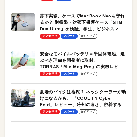
落下実験。ケースでMacBook Neoを守れ
るか？ 耐衝撃・対落下保護ケース「STM
Dux Ultra」を検証。学生、ビジネスマン
のモバイルユースに最適！
アクセサリ
レポート
タイアップ
安全なモバイルバッテリ＝半固体電池。選
ぶべき理由を開発者に取材。
TORRAS「MiniMag Pro」の実機レビュ
ーも
アクセサリ
レポート
タイアップ
夏場のバイクは地獄？ ネッククーラーが助
けになるかも。 「COOLiFY Cyber
Fold」レビュー。冷却の速さ、密着する冷
却プレート、シンプルな操作性がグッド！
アクセサリ
レポート
タイアップ