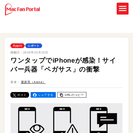
Apple
レポート
掲載日：
2016年10月10日
ワンタップでiPhoneが感染！サイ
バー兵器「ペガサス」の衝撃
著者：
栗原亮（Arkhē）
ポスト
シェアする
URLのコピー