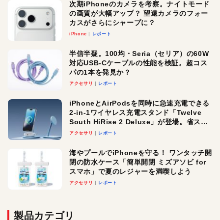
次期iPhoneのカメラを考察。ナイトモード
の画質が大幅アップ？ 望遠カメラのフォー
カスがさらにシャープに？
iPhone
レポート
半信半疑。100均・Seria（セリア）の60W
対応USB-Cケーブルの性能を検証。超コス
パの1本を発見か？
アクセサリ
レポート
iPhoneとAirPodsを同時に急速充電できる
2-in-1ワイヤレス充電スタンド「Twelve
South HiRise 2 Deluxe」が登場。省スペ
ースでおしゃれに充電したい人にオスス
アクセサリ
レポート
メ！
海やプールでiPhoneを守る！ ワンタッチ開
閉の防水ケース「簡単開閉 ミズアソビ for
スマホ」で夏のレジャーを満喫しよう
アクセサリ
レポート
製品カテゴリ