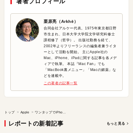
著者プロフィール
栗原亮（Arkhē）
合同会社アルケー代表。1975年東京都日野
市生まれ、日本大学大学院文学研究科修士
課程修了（哲学）。 出版社勤務を経て、
2002年よりフリーランスの編集者兼ライタ
ーとして活動を開始。 主にApple社の
Mac、iPhone、iPadに関する記事を各メデ
ィアで執筆。 本誌『Mac Fan』でも
「MacBook裏メニュー」「Macの媚薬」な
どを連載中。
この著者の記事一覧
トップ
Apple
ワンタップでiPhoneが感染！サイバー兵器「ペガサス」の衝撃
レポートの新着記事
もっと見る