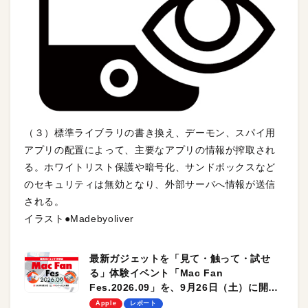
（３）標準ライブラリの書き換え、デーモン、スパイ用
アプリの配置によって、主要なアプリの情報が搾取され
る。ホワイトリスト保護や暗号化、サンドボックスなど
のセキュリティは無効となり、外部サーバへ情報が送信
される。
イラスト●Madebyoliver
最新ガジェットを「見て・触って・試せ
る」体験イベント「Mac Fan
Fes.2026.09」を、9月26日（土）に開催
します！
Apple
レポート