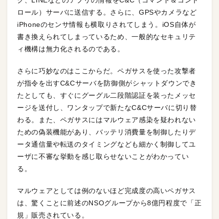
ク、LINEなどのアプリの情報をC&C（コマンド＆コント
ロール）サーバに送信する。さらに、GPSやカメラなど
iPhoneのセンサ情報も横取りされてしまう。iOS自体が
書き換えられてしまっているため、一般的なセキュリテ
ィ機構は無力化されるのである。
さらに巧妙なのはここからだ。ペガサスを使った攻撃者
が指令を出すC&Cサーバを防御側がシャットダウンでき
たとしても、すぐにグーグル二段階認証を装ったメッセ
ージを送付し、ワンタップで新たなC&Cサーバに切り替
わる。また、ペガサスにはマルウェア感染を疑われない
ための偽装機能があり、バッテリ消費量を制御したりデ
ータ通信量や転送のタイミングなども細かく制御してユ
ーザに不審な挙動を感じ取らせないことがわかってい
る。
マルウェアとしては例のないほど完成度の高いペガサス
は、驚くことに前述のNSOグループから8億円程度で「正
規」販売されている。