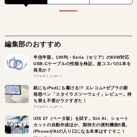
編集部のおすすめ
半信半疑。100均・Seria（セリア）の60W対応
USB-Cケーブルの性能を検証。超コスパの1本を
発見か？
アクセサリ
レポート
紙にもiPadにも書ける!? エレコム×ゼブラの新
発想ペン「スタイラスツーウェイ」レビュー。持
ち替え不要がラクすぎた！
アクセサリ
レポート
iOS 27（ベータ版）を試す。Siri AI、ショート
カットの自動作成ほか、期待大の便利機能5選。
iPhoneがAIの入り口になる未来はすぐそこ！