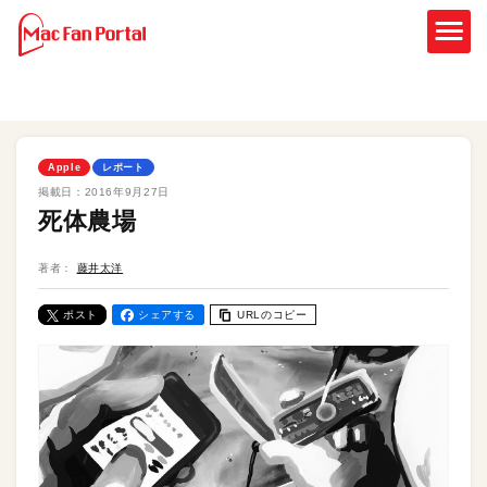
Apple
レポート
掲載日：
2016年9月27日
死体農場
著者：
藤井太洋
ポスト
シェアする
URLのコピー