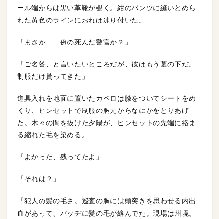
ール端からは黒い革靴が覗く。紺のパンツに縫いとめら
れた黄色のラインにおれは凍り付いた。
「まさか……例の死んだ警官か？」
「ご名答、と言いたいところだが、彼はもう墓の下だ。
制服だけ貰ってきた」
道具入れを地面に置いたカペロは膝をついてシートをめ
くり、ピンセットで制服の胸元からなにかをとりあげ
た。木々の間を抜けた夕陽が、ピンセットの先端に絡ま
る縮れた毛を染める。
「よかった、残ってたよ」
「それは？」
「犯人の髪の毛さ。巡査の胸には頭突きを思わせる内出
血があって、バッヂに髪の毛が絡んでた。現場は州境。