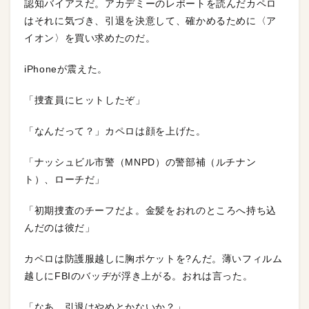
認知バイアスだ。アカデミーのレポートを読んだカペロ
はそれに気づき、引退を決意して、確かめるために〈ア
イオン〉を買い求めたのだ。
iPhoneが震えた。
「捜査員にヒットしたぞ」
「なんだって？」カペロは顔を上げた。
「ナッシュビル市警（MNPD）の警部補（ルチナン
ト）、ローチだ」
「初期捜査のチーフだよ。金髪をおれのところへ持ち込
んだのは彼だ」
カペロは防護服越しに胸ポケットを?んだ。薄いフィルム
越しにFBIのバッヂが浮き上がる。おれは言った。
「なあ、引退はやめとかないか？」