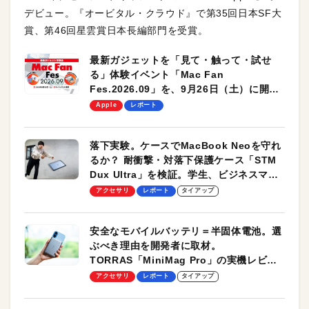
デビュー。『オービタル・クラウド』で第35回日本SF大
賞、第46回星雲賞日本長編部門を受賞。
最新ガジェットを「見て・触って・試せ
る」体験イベント「Mac Fan
Fes.2026.09」を、9月26日（土）に開催
します！
Apple
レポート
落下実験。ケースでMacBook Neoを守れ
るか？ 耐衝撃・対落下保護ケース「STM
Dux Ultra」を検証。学生、ビジネスマン
のモバイルユースに最適！
アクセサリ
レポート
タイアップ
安全なモバイルバッテリ＝半固体電池。選
ぶべき理由を開発者に取材。
TORRAS「MiniMag Pro」の実機レビュ
ーも
アクセサリ
レポート
タイアップ