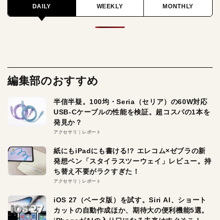
DAILY
WEEKLY
MONTHLY
編集部のおすすめ
半信半疑。100均・Seria（セリア）の60W対応
USB-Cケーブルの性能を検証。超コスパの1本を
発見か？
アクセサリ
レポート
紙にもiPadにも書ける!? エレコム×ゼブラの新
発想ペン「スタイラスツーウェイ」レビュー。持
ち替え不要がラクすぎた！
アクセサリ
レポート
iOS 27（ベータ版）を試す。Siri AI、ショート
カットの自動作成ほか、期待大の便利機能5選。