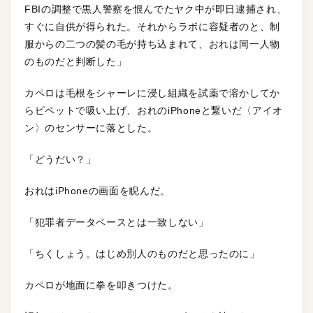
FBIの調整で黒人警察を恨んでたヤク中が即日逮捕され、
すぐに自供が得られた。それからラボに容疑者のと、制
服からの二つの髪の毛が持ち込まれて、おれは同一人物
のものだと判断した」
カペロは毛根をシャーレに浸し組織を試薬で溶かしてか
らピペットで吸い上げ、おれのiPhoneと繋いだ〈アイオ
ン〉のセンサーに落とした。
「どうだい？」
おれはiPhoneの画面を睨んだ。
「犯罪者データベースとは一致しない」
「ちくしょう。はじめ別人のものだと思ったのに」
カペロが地面に拳を叩きつけた。