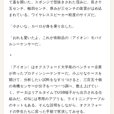
て蓋を開いた。スポンジで型抜きされた窪みに、長さ十
五センチ、幅四センチ、厚みが三センチの装置がはめ込
まれている。ワイヤレススピーカー程度のサイズだ。
「小さいな」カペロが身を乗り出した。
「おれも驚いたよ。これが依頼品の〈アイオン〉モバイ
ルシーケンサーだ」
＊
〈アイオン〉はオクスフォード大学発のベンチャー企業
が作ったプロティンシーケンサーだ。小ぶりなケースを
開けて、分析したい試料をなすりつけると、三百五十個
の有機センサーが分子を一つ一つ調べ、数え上げてい
く。データはリアルタイムでUSB端子から出力される仕
組みだ。iOSには専用のアプリも、ライトニングケーブル
のキットもある。そんな説明をしながら、オクスフォー
ドの学生たちに習った手順で実演してみせる。