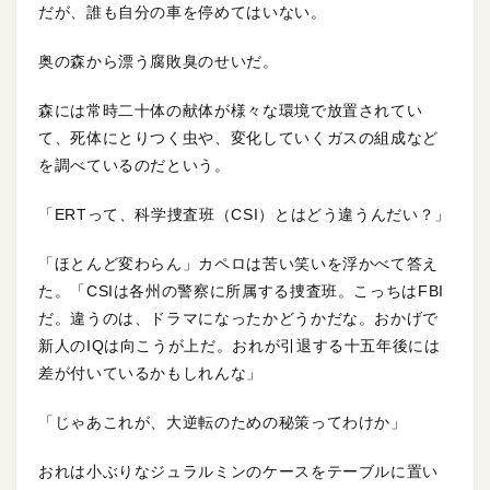
だが、誰も自分の車を停めてはいない。
奥の森から漂う腐敗臭のせいだ。
森には常時二十体の献体が様々な環境で放置されてい
て、死体にとりつく虫や、変化していくガスの組成など
を調べているのだという。
「ERTって、科学捜査班（CSI）とはどう違うんだい？」
「ほとんど変わらん」カペロは苦い笑いを浮かべて答え
た。「CSIは各州の警察に所属する捜査班。こっちはFBI
だ。違うのは、ドラマになったかどうかだな。おかげで
新人のIQは向こうが上だ。おれが引退する十五年後には
差が付いているかもしれんな」
「じゃあこれが、大逆転のための秘策ってわけか」
おれは小ぶりなジュラルミンのケースをテーブルに置い