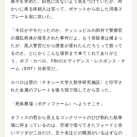
握手を求めた。顔色に出ないよう気をつけていたが、向
かいに座る依頼人は笑って、ポケットから出した消臭ス
プレーを宙に吹いた。
「今日がデモだったのか。ナッシュビルの郊外で警察官
の腐乱死体が発見された事件だよ。もう容疑者は捕まっ
たが、黒人警官だから捜査が遅れたんだろうって怒って
るのさ。とにかくこんな場所まで来てくれてありがと
う。ボブ・カペロ、FBIのエヴィデンス・レスポンス・チ
ーム（ERT）分析官だ」
カペロは壁の〈テネシー大学人類学研究施設〉と印字さ
れた金属のプレートを後ろ指で指してから言った。
「死体農場（ボディファーム）へようそこそ」
オフィスの窓から見えるコンクリートのひび割れた駐車
場に停まっているのは、空港で借りてきたフォードと赤
いマツダが二台だけ。五十名ほどの職員がいるはずなの