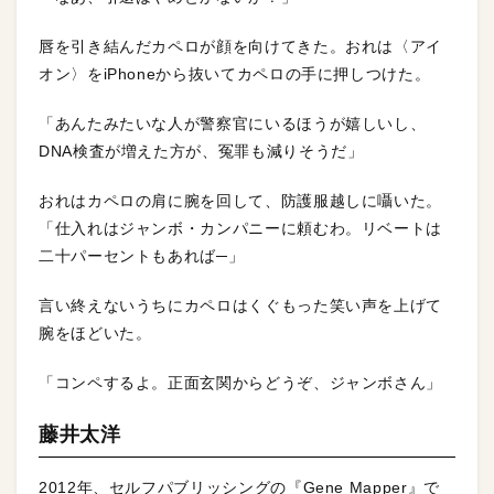
唇を引き結んだカペロが顔を向けてきた。おれは〈アイ
オン〉をiPhoneから抜いてカペロの手に押しつけた。
「あんたみたいな人が警察官にいるほうが嬉しいし、
DNA検査が増えた方が、冤罪も減りそうだ」
おれはカペロの肩に腕を回して、防護服越しに囁いた。
「仕入れはジャンボ・カンパニーに頼むわ。リベートは
二十パーセントもあれば─」
言い終えないうちにカペロはくぐもった笑い声を上げて
腕をほどいた。
「コンペするよ。正面玄関からどうぞ、ジャンボさん」
藤井太洋
2012年、セルフパブリッシングの『Gene Mapper』で