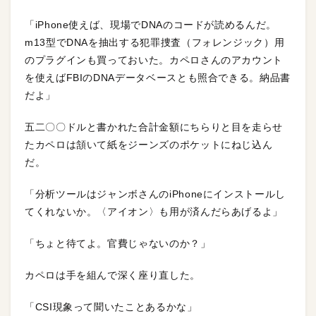
「iPhone使えば、現場でDNAのコードが読めるんだ。
m13型でDNAを抽出する犯罪捜査（フォレンジック）用
のプラグインも買っておいた。カペロさんのアカウント
を使えばFBIのDNAデータベースとも照合できる。納品書
だよ」
五二〇〇ドルと書かれた合計金額にちらりと目を走らせ
たカペロは頷いて紙をジーンズのポケットにねじ込ん
だ。
「分析ツールはジャンボさんのiPhoneにインストールし
てくれないか。〈アイオン〉も用が済んだらあげるよ」
「ちょと待てよ。官費じゃないのか？」
カペロは手を組んで深く座り直した。
「CSI現象って聞いたことあるかな」