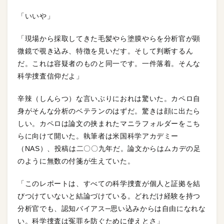
「いいや」
「現場から採取してきた毛髪やら塗膜やらを分析官が顕
微鏡で覗き込み、特徴を見いだす。そして判断するん
だ。これは容疑者のものと同一です。一件落着。そんな
科学捜査信仰だよ」
辛辣（しんらつ）な言いぶりにおれは驚いた。カペロ自
身がそんな分析のベテランのはずだ。驚きは顔に出たら
しい。カペロは論文の挟まれたマニラフォルダーをこち
らに向けて開いた。執筆者は米国科学アカデミー
（NAS）、投稿は二〇〇九年だ。論文からはムカデの足
のように無数の付箋が生えていた。
「このレポートは、すべての科学捜査が個人と証拠を結
びつけていないと結論づけている。どれだけ経験を持つ
分析官でも、認知バイアス─思い込みからは自由になれな
い。科学捜査は冤罪を防ぐために使えとさ」