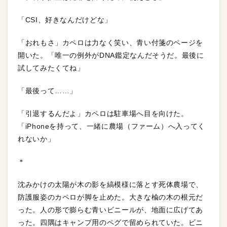
「CSI、好きなんだけどな」
「おれもさ」カペロは力なく笑い、青い付箋のページを
開いた。「唯一の例外がDNA鑑定なんだそうだ。最後に
試してみたくてね」
「最後って……」
「引退するんだよ」カペロは駐車場へ目を向けた。
「iPhoneを持って、一緒に農場（ファーム）へ入ってく
れないか」
＊
沈みかけの太陽が木の影を縞模様に落とす死体農場で、
防護服姿のカペロが脚を止めた。大きな楡の木の根元だ
った。人の形で膨らむ青いビニールが、地面に広げてあ
った。四隅はキャンプ用のペグで留められていた。ビニ