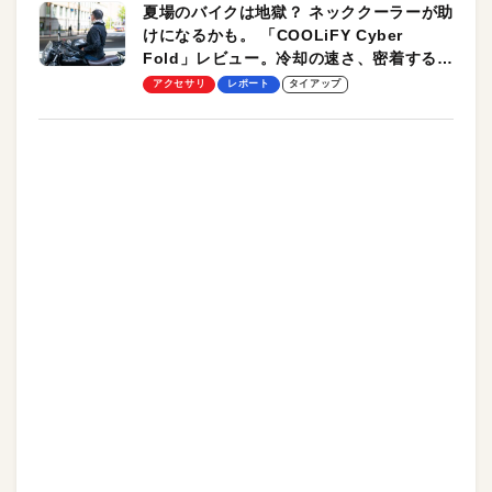
夏場のバイクは地獄？ ネッククーラーが助
けになるかも。 「COOLiFY Cyber
Fold」レビュー。冷却の速さ、密着する冷
却プレート、シンプルな操作性がグッド！
アクセサリ
レポート
タイアップ