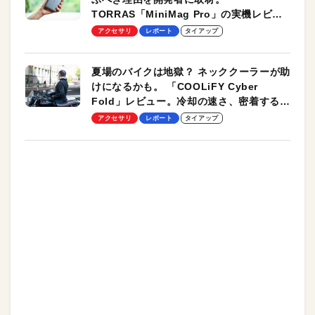
TORRAS「MiniMag Pro」の実機レビュ
ーも
アクセサリ
レポート
タイアップ
夏場のバイクは地獄？ ネッククーラーが助
けになるかも。 「COOLiFY Cyber
Fold」レビュー。冷却の速さ、密着する冷
却プレート、シンプルな操作性がグッド！
アクセサリ
レポート
タイアップ