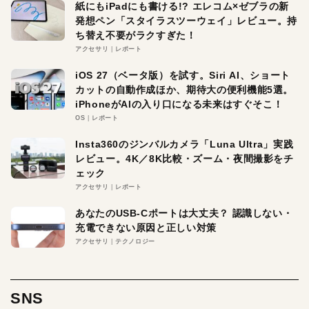
紙にもiPadにも書ける!? エレコム×ゼブラの新
発想ペン「スタイラスツーウェイ」レビュー。持
ち替え不要がラクすぎた！
アクセサリ
レポート
iOS 27（ベータ版）を試す。Siri AI、ショート
カットの自動作成ほか、期待大の便利機能5選。
iPhoneがAIの入り口になる未来はすぐそこ！
OS
レポート
Insta360のジンバルカメラ「Luna Ultra」実践
レビュー。4K／8K比較・ズーム・夜間撮影をチ
ェック
アクセサリ
レポート
あなたのUSB-Cポートは大丈夫？ 認識しない・
充電できない原因と正しい対策
アクセサリ
テクノロジー
SNS