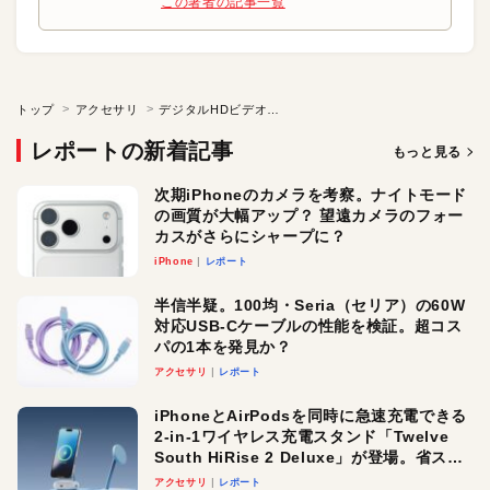
この著者の記事一覧
トップ
アクセサリ
デジタルHDビデオカメラレコーダー アクションカム HDR-AS300R ライブビューリモコンキット
レポートの新着記事
もっと見る
次期iPhoneのカメラを考察。ナイトモード
の画質が大幅アップ？ 望遠カメラのフォー
カスがさらにシャープに？
iPhone
レポート
半信半疑。100均・Seria（セリア）の60W
対応USB-Cケーブルの性能を検証。超コス
パの1本を発見か？
アクセサリ
レポート
iPhoneとAirPodsを同時に急速充電できる
2-in-1ワイヤレス充電スタンド「Twelve
South HiRise 2 Deluxe」が登場。省スペ
ースでおしゃれに充電したい人にオスス
アクセサリ
レポート