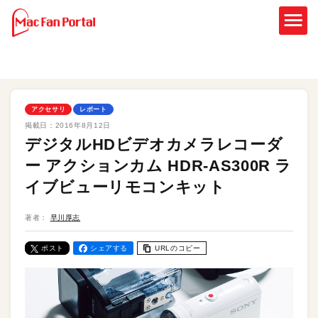
アクセサリ
レポート
掲載日：
2016年8月12日
デジタルHDビデオカメラレコーダ
ー アクションカム HDR-AS300R ラ
イブビューリモコンキット
著者：
早川厚志
ポスト
シェアする
URLのコピー