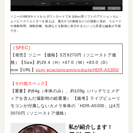
ソニーのWEBサイトからダウンロードできるMac用ソフトのアクションカム・
ムービークリエイターを使えば、最大4つの動画を1つの画面に収め、スピード
や移動時間、移動距離、軌跡などを動画に表示するといった高度な編集が可能
です。
［SPEC］
【発売】ソニー 【価格】5万9270円（ソニーストア価
格）【Size】約29.4（H）×47.0（W）×83.0（D）
mm【URL】
sony.jp/actioncam/products/HDR-AS300/
【その他スペック】
【重量】約84g（本体のみ）、約109g（バッテリとメデ
ィアを含んだ撮影時の総重量） 【備考】ライブビューリ
モコンが付属しないカメラ単体の「HDR-AS300」は4万
3070円（ソニーストア価格）
私が紹介します！