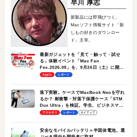
早川 厚志
新製品には即飛びつく、
Macソフト情報サイト「新
しもの好きのダウンロー
ド」主宰。
最新ガジェットを「見て・触って・試せ
る」体験イベント「Mac Fan
Fes.2026.09」を、9月26日（土）に開催
します！
Apple
レポート
落下実験。ケースでMacBook Neoを守れ
るか？ 耐衝撃・対落下保護ケース「STM
Dux Ultra」を検証。学生、ビジネスマン
のモバイルユースに最適！
アクセサリ
レポート
タイアップ
安全なモバイルバッテリ＝半固体電池。選
ぶべき理由を開発者に取材。