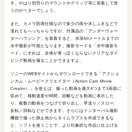
す。やはり別売りのマウントやグリップ等に装着して使
うのがベターでしょう。
また、カメラ防滴仕様なので多少の雨や水しぶきなどで
濡れてもへっちゃらですが、付属品の「アンダーウォー
ターハウジング」を装着すると、水深60メートルまでの
水中撮影が可能となります。撮影モードを「水中撮影モ
ード」にすれば、全体が青っぽくならないクリアなダイ
ビング動画を撮ることができますよ。
ソニーのWEBサイトからダウンロードできる「アクショ
ンカム・ムービークリエイター（Action Cam Movie
Creator）」を使えば、撮った動画を最大4つまで1画面に
収めて、移動速度や時間、距離などを動画に表示した
り、複数の動画をつなげて切り出し、早送り／スロー、
反転／回転などができます。さらにはインターバル撮影
機能で撮った静止画からタイムラプスを作成できるな
ど、ソフトを使うことで、より印象的な作品に仕上げる