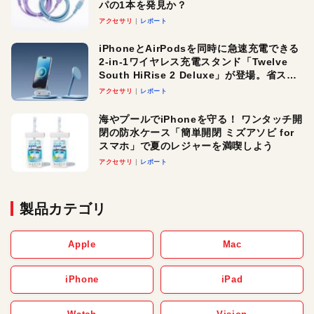
パの1本を発見か？
アクセサリ
レポート
iPhoneとAirPodsを同時に急速充電できる
2-in-1ワイヤレス充電スタンド「Twelve
South HiRise 2 Deluxe」が登場。省スペ
ースでおしゃれに充電したい人にオスス
アクセサリ
レポート
メ！
海やプールでiPhoneを守る！ ワンタッチ開
閉の防水ケース「簡単開閉 ミズアソビ for
スマホ」で夏のレジャーを満喫しよう
アクセサリ
レポート
製品カテゴリ
Apple
Mac
iPhone
iPad