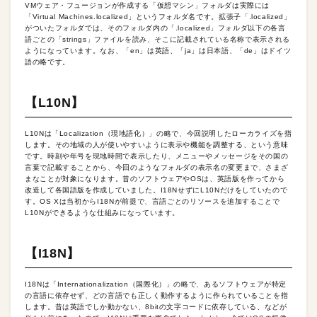
VMウェア・フュージョンが作成する「仮想マシン」フォルダは実際には
「Virtual Machines.localized」というフォルダ名です。拡張子「.localized」
がついたフォルダでは、そのフォルダ内の「.localized」フォルダ以下の各言
語ごとの「strings」ファイルを読み、そこに記載されている名称で表示される
ようになっています。なお、「en」は英語、「ja」は日本語、「de」はドイツ
語の略です。
【L10N】
L10Nは「Localization（現地語化）」の略で、今回説明したローカライズを指
します。その地域の人が使いやすいように表示や機能を調整する、という意味
です。時刻や年号を現地時間で表示したり、メニューやメッセージをその国の
言葉で記載することから、今回のようなフォルダの表示名の変更まで、さまざ
まなことが対象になります。昔のソフトウェアやOSは、英語版を作ってから
改造して各国語版を作成していました。I18NせずにL10Nだけをしていたので
す。OS Xは当初からI18Nが前提で、言語ごとのリソースを追加することで
L10Nができるような仕組みになっています。
【I18N】
I18Nは「Internationalization（国際化）」の略で、あるソフトウェアが特定
の言語に依存せず、どの言語でも正しく動作するように作られていることを指
します。昔は英語でしか動かない、8bitの文字コードに依存している、などが