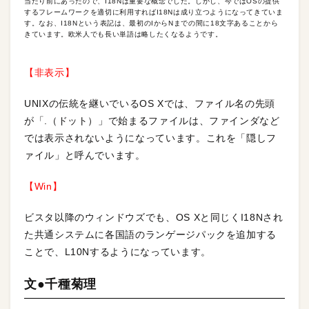
当たり前にあったので、I18Nは重要な概念でした。しかし、今ではOSの提供
するフレームワークを適切に利用すればI18Nは成り立つようになってきていま
す。なお、I18Nという表記は、最初のIからNまでの間に18文字あることから
きています。欧米人でも長い単語は略したくなるようです。
【非表示】
UNIXの伝統を継いでいるOS Xでは、ファイル名の先頭
が「.（ドット）」で始まるファイルは、ファインダなど
では表示されないようになっています。これを「隠しフ
ァイル」と呼んでいます。
【Win】
ビスタ以降のウィンドウズでも、OS Xと同じくI18Nされ
た共通システムに各国語のランゲージパックを追加する
ことで、L10Nするようになっています。
文●千種菊理