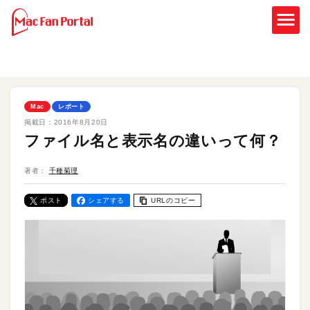
Mac
レポート
掲載日：
2016年8月20日
ファイル名と表示名の違いって何？
著者：
千種菊理
ポスト
シェアする
URLのコピー