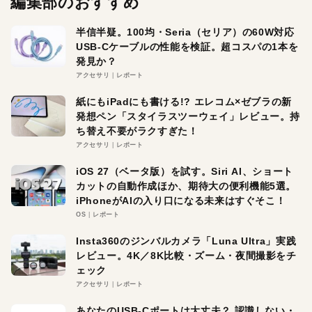
編集部のおすすめ
半信半疑。100均・Seria（セリア）の60W対応
USB-Cケーブルの性能を検証。超コスパの1本を
発見か？
アクセサリ
レポート
紙にもiPadにも書ける!? エレコム×ゼブラの新
発想ペン「スタイラスツーウェイ」レビュー。持
ち替え不要がラクすぎた！
アクセサリ
レポート
iOS 27（ベータ版）を試す。Siri AI、ショート
カットの自動作成ほか、期待大の便利機能5選。
iPhoneがAIの入り口になる未来はすぐそこ！
OS
レポート
Insta360のジンバルカメラ「Luna Ultra」実践
レビュー。4K／8K比較・ズーム・夜間撮影をチ
ェック
アクセサリ
レポート
あなたのUSB-Cポートは大丈夫？ 認識しない・