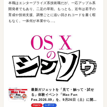
本職はエンタープライズ系技術職だが、一応アップル系
開発者でもあり、二足の草鞋。もっとも、近年は若手の
育成や技術支援、調整ごとに追い回されコードを書く暇
もなく、一体何が本業やら…。
最新ガジェットを「見て・触って・試せ
る」体験イベント「Mac Fan
Fes.2026.09」を、9月26日（土）に開催
します！
Apple
レポート