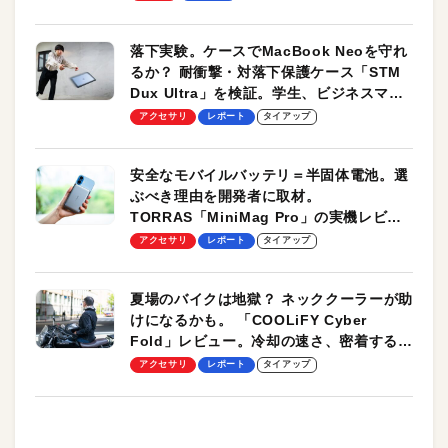
落下実験。ケースでMacBook Neoを守れ
るか？ 耐衝撃・対落下保護ケース「STM
Dux Ultra」を検証。学生、ビジネスマン
のモバイルユースに最適！
アクセサリ
レポート
タイアップ
安全なモバイルバッテリ＝半固体電池。選
ぶべき理由を開発者に取材。
TORRAS「MiniMag Pro」の実機レビュ
ーも
アクセサリ
レポート
タイアップ
夏場のバイクは地獄？ ネッククーラーが助
けになるかも。 「COOLiFY Cyber
Fold」レビュー。冷却の速さ、密着する冷
却プレート、シンプルな操作性がグッド！
アクセサリ
レポート
タイアップ