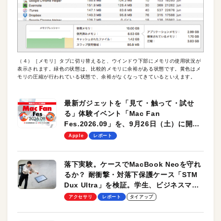
（４）［メモリ］タブに切り替えると、ウインドウ下部にメモリの使用状況が
表示されます。緑色の状態は、比較的メモリに余裕がある状態です。黄色はメ
モリの圧縮が行われている状態で、余裕がなくなってきているといえます。
最新ガジェットを「見て・触って・試せ
る」体験イベント「Mac Fan
Fes.2026.09」を、9月26日（土）に開催
します！
Apple
レポート
落下実験。ケースでMacBook Neoを守れ
るか？ 耐衝撃・対落下保護ケース「STM
Dux Ultra」を検証。学生、ビジネスマン
のモバイルユースに最適！
アクセサリ
レポート
タイアップ