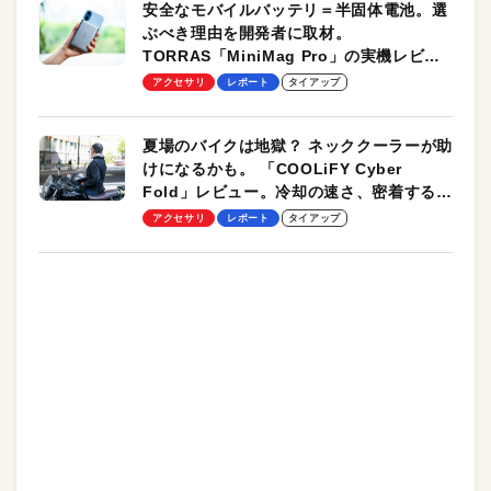
安全なモバイルバッテリ＝半固体電池。選
ぶべき理由を開発者に取材。
TORRAS「MiniMag Pro」の実機レビュ
ーも
アクセサリ
レポート
タイアップ
夏場のバイクは地獄？ ネッククーラーが助
けになるかも。 「COOLiFY Cyber
Fold」レビュー。冷却の速さ、密着する冷
却プレート、シンプルな操作性がグッド！
アクセサリ
レポート
タイアップ