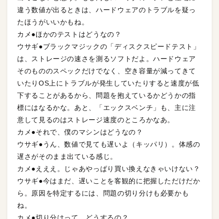
違う数値が出るときは、ハードウェアのトラブルを疑っ
たほうがいいかもね。
カメ●ほかのテストはどうなの？
ウサギ●ブラックマジックの「ディスクスピードテスト」
は、ストレージの速さを測るソフトだよ。ハードウェア
そのもののスペックだけでなく、空き容量が減ってきて
いたりOS上にトラブルが発生していたりすると速度が低
下することがあるから、問題を抱えているかどうかの指
標にはなるかな。あと、「エックスベンチ」も、主に注
意して見るのはストレージ速度のところかなあ。
カメ●それで、僕のマシンはどうなの？
ウサギ●うん、数値で見ても遅いよ（キッパリ）。体感の
遅さがそのまま出ている感じ。
カメ●えええ。じゃあやっぱり買い換えなきゃいけない？
ウサギ●今はまだ、遅いことを客観的に把握しただけだか
ら。原因を特定するには、問題の切り分けも必要かも
ね。
カメ●切り分けって、どうするの？