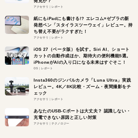
発見か？
アクセサリ
レポート
紙にもiPadにも書ける!? エレコム×ゼブラの新
発想ペン「スタイラスツーウェイ」レビュー。持
ち替え不要がラクすぎた！
アクセサリ
レポート
iOS 27（ベータ版）を試す。Siri AI、ショート
カットの自動作成ほか、期待大の便利機能5選。
iPhoneがAIの入り口になる未来はすぐそこ！
OS
レポート
Insta360のジンバルカメラ「Luna Ultra」実践
レビュー。4K／8K比較・ズーム・夜間撮影をチ
ェック
アクセサリ
レポート
あなたのUSB-Cポートは大丈夫？ 認識しない・
充電できない原因と正しい対策
アクセサリ
テクノロジー