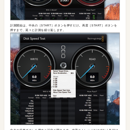
計測開始は、中央の［START］ボタンを押すだけ。再度［START］ボタンを
押すまで、延々と計測を繰り返します。