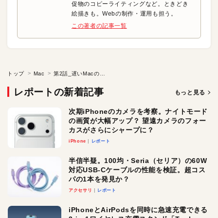
促物のコピーライティングなど。ときどき
絵描きも。Webの制作・運用も担う。
この著者の記事一覧
トップ
Mac
第2話_遅いMacの状態を調べよう●“遅くならないMac”の作り方
レポートの新着記事
もっと見る
次期iPhoneのカメラを考察。ナイトモード
の画質が大幅アップ？ 望遠カメラのフォー
カスがさらにシャープに？
iPhone
レポート
半信半疑。100均・Seria（セリア）の60W
対応USB-Cケーブルの性能を検証。超コス
パの1本を発見か？
アクセサリ
レポート
iPhoneとAirPodsを同時に急速充電できる