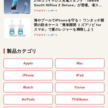
2-in-1ワイヤレス充電スタンド「Twelve
South HiRise 2 Deluxe」が登場。省スペ
ースでおしゃれに充電したい人にオスス
アクセサリ
レポート
メ！
海やプールでiPhoneを守る！ ワンタッチ開
閉の防水ケース「簡単開閉 ミズアソビ for
スマホ」で夏のレジャーを満喫しよう
アクセサリ
レポート
製品カテゴリ
Apple
Mac
iPhone
iPad
Watch
Vision
AirPods
TV&Home