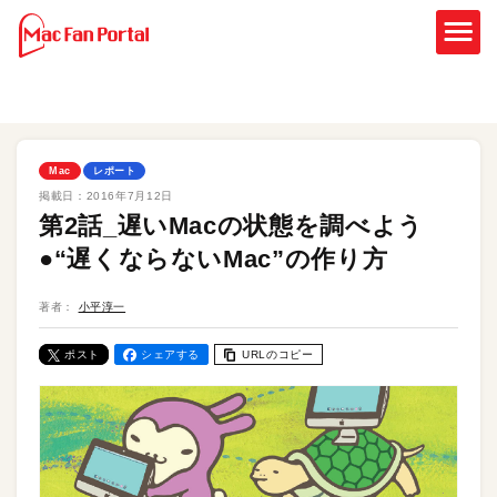
Mac
レポート
掲載日：
2016年7月12日
第2話_遅いMacの状態を調べよう
●“遅くならないMac”の作り方
著者：
小平淳一
ポスト
シェアする
URLのコピー