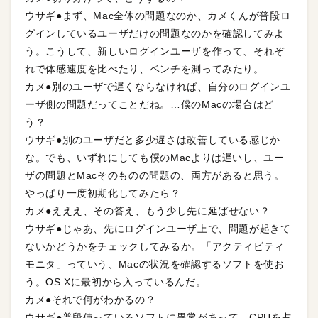
ウサギ●まず、Mac全体の問題なのか、カメくんが普段ロ
グインしているユーザだけの問題なのかを確認してみよ
う。こうして、新しいログインユーザを作って、それぞ
れで体感速度を比べたり、ベンチを測ってみたり。
カメ●別のユーザで遅くならなければ、自分のログインユ
ーザ側の問題だってことだね。…僕のMacの場合はど
う？
ウサギ●別のユーザだと多少遅さは改善している感じか
な。でも、いずれにしても僕のMacよりは遅いし、ユー
ザの問題とMacそのものの問題の、両方があると思う。
やっぱり一度初期化してみたら？
カメ●えええ、その答え、もう少し先に延ばせない？
ウサギ●じゃあ、先にログインユーザ上で、問題が起きて
ないかどうかをチェックしてみるか。「アクティビティ
モニタ」っていう、Macの状況を確認するソフトを使お
う。OS Xに最初から入っているんだ。
カメ●それで何がわかるの？
ウサギ●普段使っているソフトに異常があって、CPUを占