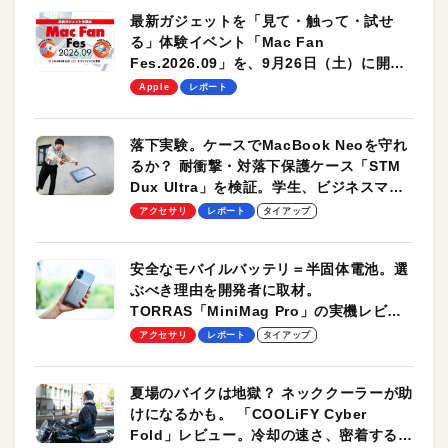
最新ガジェットを「見て・触って・試せ
る」体験イベント「Mac Fan
Fes.2026.09」を、9月26日（土）に開催
します！
Apple
レポート
落下実験。ケースでMacBook Neoを守れ
るか？ 耐衝撃・対落下保護ケース「STM
Dux Ultra」を検証。学生、ビジネスマン
のモバイルユースに最適！
アクセサリ
レポート
タイアップ
安全なモバイルバッテリ＝半固体電池。選
ぶべき理由を開発者に取材。
TORRAS「MiniMag Pro」の実機レビュ
ーも
アクセサリ
レポート
タイアップ
夏場のバイクは地獄？ ネッククーラーが助
けになるかも。 「COOLiFY Cyber
Fold」レビュー。冷却の速さ、密着する冷