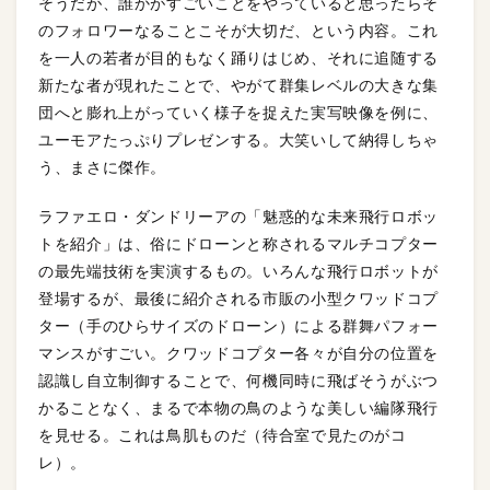
そうだが、誰かがすごいことをやっていると思ったらそ
のフォロワーなることこそが大切だ、という内容。これ
を一人の若者が目的もなく踊りはじめ、それに追随する
新たな者が現れたことで、やがて群集レベルの大きな集
団へと膨れ上がっていく様子を捉えた実写映像を例に、
ユーモアたっぷりプレゼンする。大笑いして納得しちゃ
う、まさに傑作。
ラファエロ・ダンドリーアの「魅惑的な未来飛行ロボッ
トを紹介」は、俗にドローンと称されるマルチコプター
の最先端技術を実演するもの。いろんな飛行ロボットが
登場するが、最後に紹介される市販の小型クワッドコプ
ター（手のひらサイズのドローン）による群舞パフォー
マンスがすごい。クワッドコプター各々が自分の位置を
認識し自立制御することで、何機同時に飛ばそうがぶつ
かることなく、まるで本物の鳥のような美しい編隊飛行
を見せる。これは鳥肌ものだ（待合室で見たのがコ
レ）。