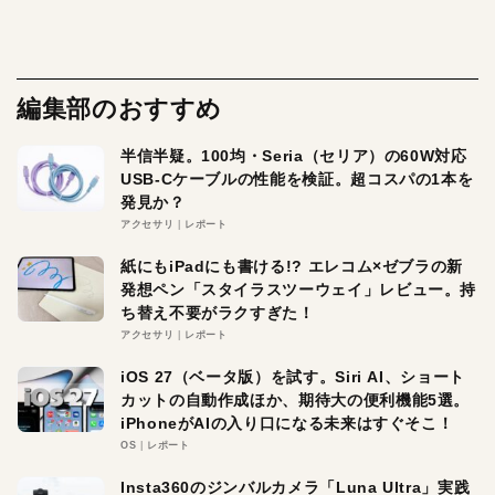
編集部のおすすめ
半信半疑。100均・Seria（セリア）の60W対応
USB-Cケーブルの性能を検証。超コスパの1本を
発見か？
アクセサリ
レポート
紙にもiPadにも書ける!? エレコム×ゼブラの新
発想ペン「スタイラスツーウェイ」レビュー。持
ち替え不要がラクすぎた！
アクセサリ
レポート
iOS 27（ベータ版）を試す。Siri AI、ショート
カットの自動作成ほか、期待大の便利機能5選。
iPhoneがAIの入り口になる未来はすぐそこ！
OS
レポート
Insta360のジンバルカメラ「Luna Ultra」実践