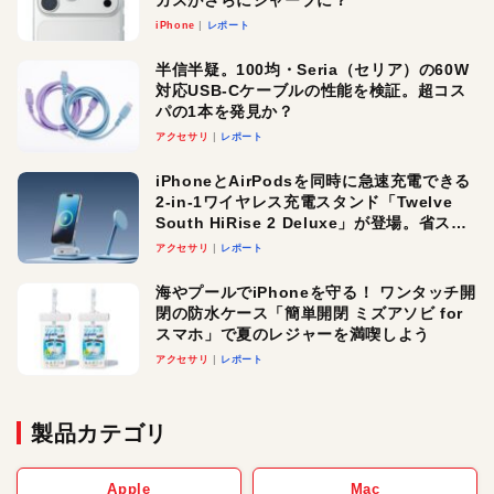
カスがさらにシャープに？
iPhone
レポート
半信半疑。100均・Seria（セリア）の60W
対応USB-Cケーブルの性能を検証。超コス
パの1本を発見か？
アクセサリ
レポート
iPhoneとAirPodsを同時に急速充電できる
2-in-1ワイヤレス充電スタンド「Twelve
South HiRise 2 Deluxe」が登場。省スペ
ースでおしゃれに充電したい人にオスス
アクセサリ
レポート
メ！
海やプールでiPhoneを守る！ ワンタッチ開
閉の防水ケース「簡単開閉 ミズアソビ for
スマホ」で夏のレジャーを満喫しよう
アクセサリ
レポート
製品カテゴリ
Apple
Mac