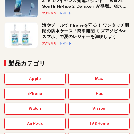
2-in-1ワイヤレス充電スタンド「Twelve
South HiRise 2 Deluxe」が登場。省スペ
ースでおしゃれに充電したい人にオスス
アクセサリ
レポート
メ！
海やプールでiPhoneを守る！ ワンタッチ開
閉の防水ケース「簡単開閉 ミズアソビ for
スマホ」で夏のレジャーを満喫しよう
アクセサリ
レポート
製品カテゴリ
Apple
Mac
iPhone
iPad
Watch
Vision
AirPods
TV&Home