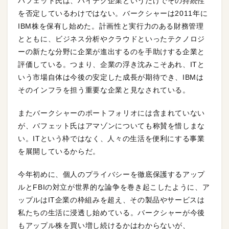
バフェット氏は、ハイテク企業というだけでその持続性
を否定しているわけではない。バークシャーは2011年に
IBM株を保有し始めた。計画性と実行力のある財務管理
とともに、ビジネス分析やクラウドといったテクノロジ
ーの新たな分野に企業が進出するのを手助けする企業と
評価している。つまり、企業の浮き沈みこそあれ、ITと
いう市場自体は今後の安定した成長が期待でき、IBMは
そのインフラを担う重要な企業と見なされている。
またバークシャーのポートフォリオには含まれていない
が、バフェット氏はアマゾンについても称賛を惜しまな
い。ITという枠ではなく、人々の生活を便利にする事業
を展開しているからだ。
今年初めに、個人のプライバシーを徹底保護するアップ
ルとFBIの対立が世界的な論争を巻き起こしたように、ア
ップルはIT企業の枠組みを超え、その製品やサービスは
私たちの生活に浸透し始めている。バークシャーが今後
もアップル株を買い増し続けるかはわからないが、