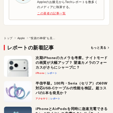
Appleのお膝元からTechレポートを数多く
のメディアに執筆する。
この著者の記事一覧
トップ
Apple
“投資の神様”も見込んだブランド企業Appleの底ヂカラ
レポートの新着記事
もっと見る
次期iPhoneのカメラを考察。ナイトモード
の画質が大幅アップ？ 望遠カメラのフォー
カスがさらにシャープに？
iPhone
レポート
半信半疑。100均・Seria（セリア）の60W
対応USB-Cケーブルの性能を検証。超コス
パの1本を発見か？
アクセサリ
レポート
iPhoneとAirPodsを同時に急速充電できる