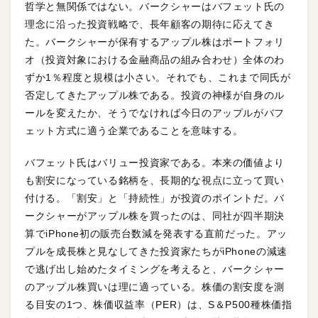
哲学と無関係ではない。バークシャーはバフェット氏の
理念に沿った投資戦略で、長年顧客の期待に応えてき
た。バークシャーが保有するアップル株はポートフォリ
オ（投資対象における金融商品の組み合わせ）全体のわ
ずか1％程度と規模は小さい。それでも、これまで同氏が
否定してきたアップル株である。投資の神様が自身のル
ールを変えたか、そうでなければ今日のアップルがバフ
ェット方式に適う企業であることを意味する。
バフェット氏はバリュー投資家である。本来の価値より
も割安になっている銘柄を、長期的な視点に立って買い
付ける。「割安」と「持続性」が投資のポイントだ。バ
ークシャーがアップル株を買ったのは、同社が四半期決
算でiPhone初の販売台数減を発表する直前だった。アッ
プルを成長株と見なしてきた投資家たちがiPhoneの減速
で逃げ出し始めたタイミングを考えると、バークシャー
のアップル株買いは理に適っている。株価の割安度を測
る目安の1つ、株価収益率（PER）は、S＆P500種株価指