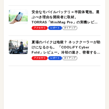
安全なモバイルバッテリ＝半固体電池。選
ぶべき理由を開発者に取材。
TORRAS「MiniMag Pro」の実機レビュ
ーも
アクセサリ
レポート
タイアップ
夏場のバイクは地獄？ ネッククーラーが助
けになるかも。 「COOLiFY Cyber
Fold」レビュー。冷却の速さ、密着する冷
却プレート、シンプルな操作性がグッド！
アクセサリ
レポート
タイアップ