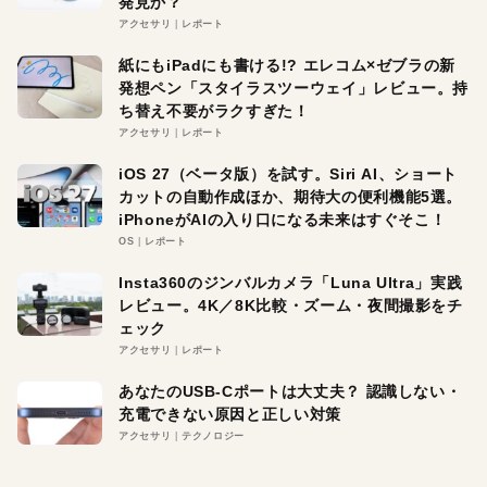
発見か？
アクセサリ
レポート
紙にもiPadにも書ける!? エレコム×ゼブラの新
発想ペン「スタイラスツーウェイ」レビュー。持
ち替え不要がラクすぎた！
アクセサリ
レポート
iOS 27（ベータ版）を試す。Siri AI、ショート
カットの自動作成ほか、期待大の便利機能5選。
iPhoneがAIの入り口になる未来はすぐそこ！
OS
レポート
Insta360のジンバルカメラ「Luna Ultra」実践
レビュー。4K／8K比較・ズーム・夜間撮影をチ
ェック
アクセサリ
レポート
あなたのUSB-Cポートは大丈夫？ 認識しない・
充電できない原因と正しい対策
アクセサリ
テクノロジー