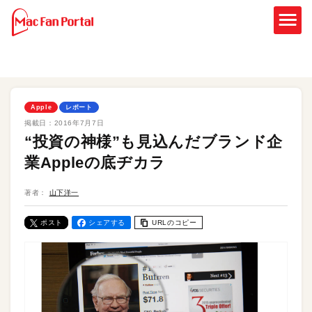
Apple
レポート
掲載日：
2016年7月7日
“投資の神様”も見込んだブランド企
業Appleの底ヂカラ
著者：
山下洋一
ポスト
シェアする
URLのコピー