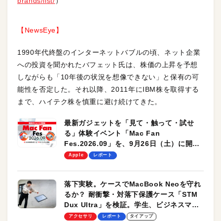
brands/list/
）
【NewsEye】
1990年代終盤のインターネットバブルの頃、ネット企業
への投資を聞かれたバフェット氏は、株価の上昇を予想
しながらも「10年後の状況を想像できない」と保有の可
能性を否定した。それ以降、2011年にIBM株を取得する
まで、ハイテク株を慎重に避け続けてきた。
最新ガジェットを「見て・触って・試せ
る」体験イベント「Mac Fan
Fes.2026.09」を、9月26日（土）に開催
します！
Apple
レポート
落下実験。ケースでMacBook Neoを守れ
るか？ 耐衝撃・対落下保護ケース「STM
Dux Ultra」を検証。学生、ビジネスマン
のモバイルユースに最適！
アクセサリ
レポート
タイアップ