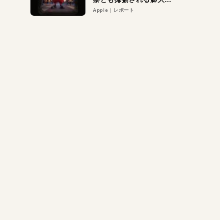
異議申し立て。対象は非
Apple
レポート
営利団体や公益団体も。
Appleロゴを“過剰”に守
る理由とは