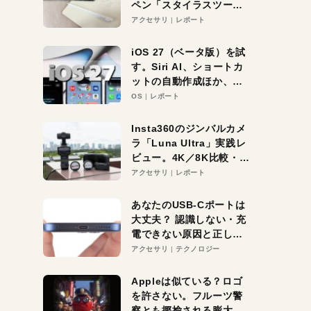
ペン「スタイラスツーウ
ェイ」レビュー。持ち替
アクセサリ
レポート
え不要がラクすぎた！
iOS 27（ベータ版）を試
す。Siri AI、ショートカ
ットの自動作成ほか、期
待大の便利機能5選。
OS
レポート
iPhoneがAIの入り口にな
る未来はすぐそこ！
Insta360のジンバルカメ
ラ「Luna Ultra」実践レ
ビュー。4K／8K比較・ズ
ーム・夜間撮影をチェッ
アクセサリ
レポート
ク
あなたのUSB-Cポートは
大丈夫？ 認識しない・充
電できない原因と正しい
対策
アクセサリ
テクノロジー
Appleは似ている？ロゴ
を許さない。フルーツ警
察とも揶揄される膨大な