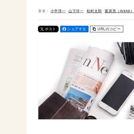
著者：
小平淳一
山下洋一
松村太郎
栗原亮（Arkhē
ポスト
シェアする
URLのコピー