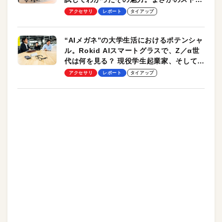
ッチ機能も搭載
アクセサリ
レポート
タイアップ
“AIメガネ”の大学生活におけるポテンシャ
ル。Rokid AIスマートグラスで、Z／α世
代は何を見る？ 現役学生起業家、そして教
授による体験会レポート【PR】
アクセサリ
レポート
タイアップ