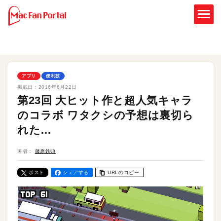
アプリ
便利技
掲載日：
2016年6月22日
第23回 大ヒット作と超人気キャラ
のコラボ ワタクシの予想は裏切ら
れた…
著者：
藤原鉄頭
ポスト
シェアする
URLのコピー