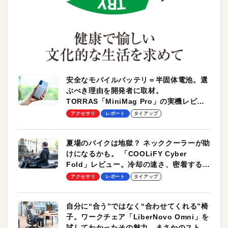
安全なモバイルバッテリ＝半固体電池。選
ぶべき理由を開発者に取材。
TORRAS「MiniMag Pro」の実機レビュ
ーも
アクセサリ
レポート
タイアップ
夏場のバイクは地獄？ ネッククーラーが助
けになるかも。 「COOLiFY Cyber
Fold」レビュー。冷却の速さ、密着する冷
却プレート、シンプルな操作性がグッド！
アクセサリ
レポート
タイアップ
自分に“合う”ではなく“合わせてくれる”椅
子。ワークチェア「LiberNovo Omni」を
試してわかったその魅力。まさかのストレ