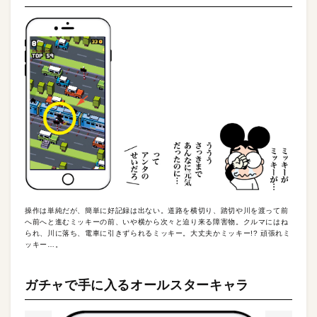
操作は単純だが、簡単に好記録は出ない。道路を横切り、踏切や川を渡って前
へ前へと進むミッキーの前、いや横から次々と迫り来る障害物。クルマにはね
られ、川に落ち、電車に引きずられるミッキー。大丈夫かミッキー!? 頑張れミ
ッキー…。
ガチャで手に入るオールスターキャラ