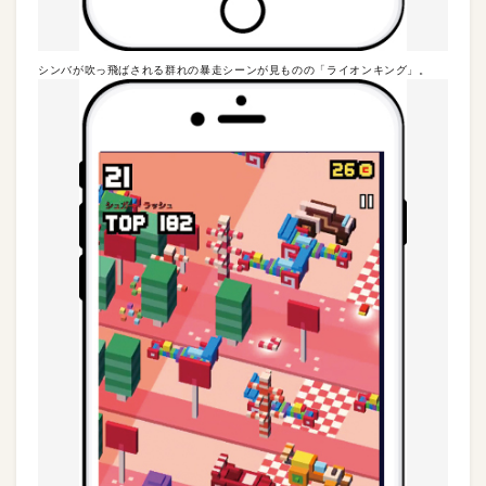
シンバが吹っ飛ばされる群れの暴走シーンが見ものの「ライオンキング」。