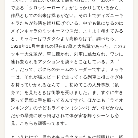
である「クロッシーロード」がしっかりしているから、
作品としての出来は揺るがない。その上でディズニーキ
ャラたちが熱演を繰り広げている。中でも気になるのは
メインキャラのミッキーマウスだ。よくよく考えてみる
と、ミッキーはワタクシより高齢なはず。調べたら、
1928年11月生まれの現在87歳と大先輩であった。このミ
ッキー大先輩が、車に轢かれ、列車に跳ねられ、ワシに
連れ去られるアクションを淡々とこなしている。スゴ
イ。だって、ボクらのチームのリーダーですよ、ミッキ
ーは。それが猛スピードで走ってくる列車に根こそぎ体
を持っていかれるなんて…。初めてこの人身事故（鼠
身？）を見たときは衝撃を受けました。ま、すぐに生き
返って元気に手を振ってるんですが。ほかにも「ライオ
ンキング」の子どもライオン（シンバ）が、牛だかなん
だかの暴走に吹っ飛ばされて体が宙を舞うシーンも必
見。こちらも頑張ってます。
というわけで、思わぬキャラクターたちの頑張りに、軽