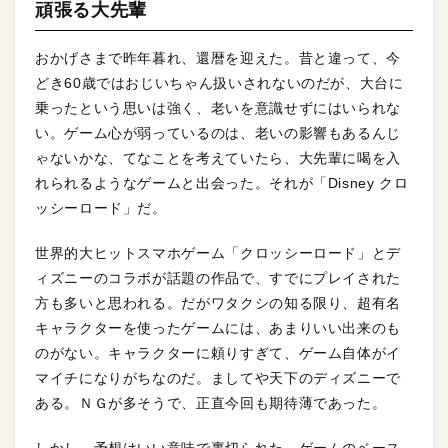
頑張る大先輩
おかげさまで昨年暮れ、還暦を迎えた。昔と違って、今
どき60歳ではおじいちゃん扱いされないのだが、大台に
乗ったという思いは強く、老いを意識せずにはいられな
い。ゲーム心が弱っているのは、老いの影響もあるんじ
ゃないかな、てなことを考えていたら、大先輩に喝を入
れられるようなゲームと出会った。それが「Disney クロ
ッシーロード」だ。
世界的大ヒットスマホゲーム「クロッシーロード」とデ
ィズニーのコラボが話題の作品で、すでにプレイされた
方も多いと思われる。だがワタクシの知る限り、超有名
キャラクターを使ったゲームには、あまりいい出来のも
のがない。キャラクターに頼りすぎて、ゲーム自体がイ
マイチになりがちなのだ。ましてや天下のディズニーで
ある。ＮＧが多そうで、正直今回も期待薄であった。
しかし、予想はいい意味で裏切られた。ゲームのベース