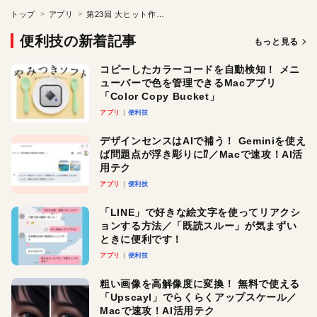
トップ
アプリ
第23回 大ヒット作と超人気キャラのコラボ ワタクシの予想は裏切られた…
便利技の新着記事
もっと見る
コピーしたカラーコードを自動検知！ メニ
ューバーで色を管理できるMacアプリ
「Color Copy Bucket」
アプリ
便利技
デザインセンスはAIで補う！ Geminiを使え
ば問題点が浮き彫りに⁉︎／Macで速攻！AI活
用テク
アプリ
便利技
「LINE」で好きな絵文字を使ってリアクシ
ョンする方法／「既読スルー」が気まずい
ときに便利です！
アプリ
便利技
粗い画像を高解像度に変換！ 無料で使える
「Upscayl」でらくらくアップスケール／
Macで速攻！AI活用テク