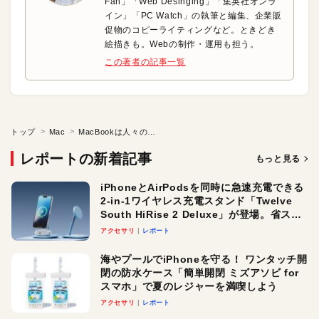
Fan」「Web Desinging」「集英社オンラ
イン」「PC Watch」の執筆と編集、企業販
促物のコピーライティングなど。ときどき
絵描きも。Webの制作・運用も担う。
この著者の記事一覧
トップ
Mac
MacBookは人々の生活を変える身近なコンパニオン●はじめての人こそMacBook（Prologue）
レポートの新着記事
もっと見る
iPhoneとAirPodsを同時に急速充電できる
2-in-1ワイヤレス充電スタンド「Twelve
South HiRise 2 Deluxe」が登場。省スペ
ースでおしゃれに充電したい人にオスス
アクセサリ
レポート
メ！
海やプールでiPhoneを守る！ ワンタッチ開
閉の防水ケース「簡単開閉 ミズアソビ for
スマホ」で夏のレジャーを満喫しよう
アクセサリ
レポート