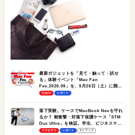
最新ガジェットを「見て・触って・試せ
る」体験イベント「Mac Fan
Fes.2026.09」を、9月26日（土）に開催
します！
Apple
レポート
落下実験。ケースでMacBook Neoを守れ
るか？ 耐衝撃・対落下保護ケース「STM
Dux Ultra」を検証。学生、ビジネスマン
のモバイルユースに最適！
アクセサリ
レポート
タイアップ