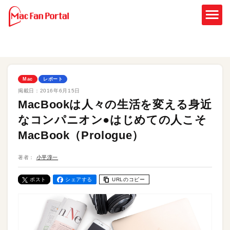
Mac
レポート
掲載日：
2016年6月15日
MacBookは人々の生活を変える身近
なコンパニオン●はじめての人こそ
MacBook（Prologue）
著者：
小平淳一
ポスト
シェアする
URLのコピー