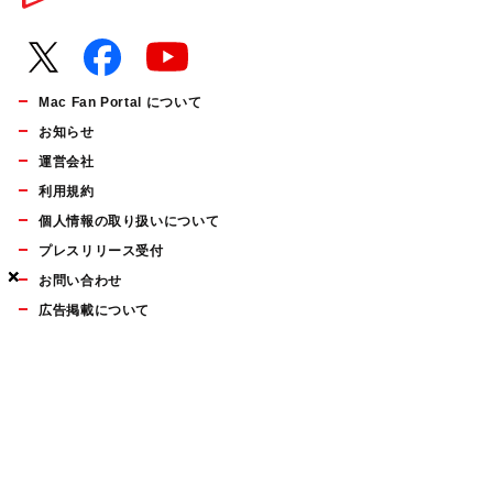
Mac Fan Portal について
お知らせ
運営会社
利用規約
個人情報の取り扱いについて
プレスリリース受付
×
×
×
お問い合わせ
広告掲載について
マイナビBOOKS
Mac Fan Portalの人気記事ランキングやおすすめ記事、編集部
員によるコラムなどをまとめたメールマガジンを毎週金曜日に
配信します。お気軽にご登録ください。