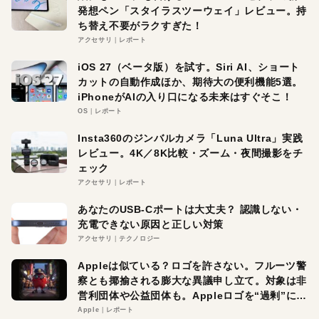
発想ペン「スタイラスツーウェイ」レビュー。持
ち替え不要がラクすぎた！
アクセサリ
レポート
iOS 27（ベータ版）を試す。Siri AI、ショート
カットの自動作成ほか、期待大の便利機能5選。
iPhoneがAIの入り口になる未来はすぐそこ！
OS
レポート
Insta360のジンバルカメラ「Luna Ultra」実践
レビュー。4K／8K比較・ズーム・夜間撮影をチ
ェック
アクセサリ
レポート
あなたのUSB-Cポートは大丈夫？ 認識しない・
充電できない原因と正しい対策
アクセサリ
テクノロジー
Appleは似ている？ロゴを許さない。フルーツ警
察とも揶揄される膨大な異議申し立て。対象は非
営利団体や公益団体も。Appleロゴを“過剰”に守
る理由とは
Apple
レポート