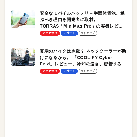
安全なモバイルバッテリ＝半固体電池。選
ぶべき理由を開発者に取材。
TORRAS「MiniMag Pro」の実機レビュ
ーも
アクセサリ
レポート
タイアップ
夏場のバイクは地獄？ ネッククーラーが助
けになるかも。 「COOLiFY Cyber
Fold」レビュー。冷却の速さ、密着する冷
却プレート、シンプルな操作性がグッド！
アクセサリ
レポート
タイアップ