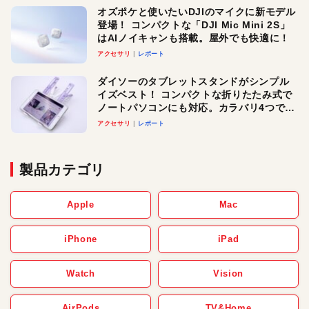
オズポケと使いたいDJIのマイクに新モデル
登場！ コンパクトな「DJI Mic Mini 2S」
はAIノイキャンも搭載。屋外でも快適に！
アクセサリ
レポート
ダイソーのタブレットスタンドがシンプル
イズベスト！ コンパクトな折りたたみ式で
ノートパソコンにも対応。カラバリ4つで選
べる楽しさも
アクセサリ
レポート
製品カテゴリ
Apple
Mac
iPhone
iPad
Watch
Vision
AirPods
TV&Home