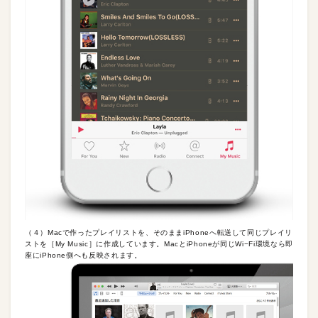
（４）Macで作ったプレイリストを、そのままiPhoneへ転送して同じプレイリ
ストを［My Music］に作成しています。MacとiPhoneが同じWi−Fi環境なら即
座にiPhone側へも反映されます。