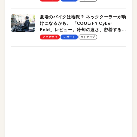
夏場のバイクは地獄？ ネッククーラーが助
けになるかも。 「COOLiFY Cyber
Fold」レビュー。冷却の速さ、密着する冷
却プレート、シンプルな操作性がグッド！
アクセサリ
レポート
タイアップ