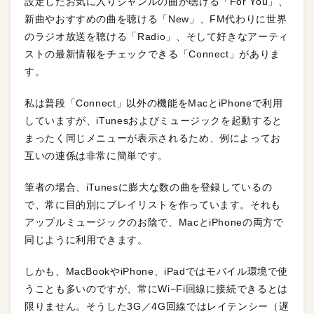
設定したお気に入りジャンルの曲が聴ける「For You」、
新曲やおすすめの曲を聴ける「New」、FM代わりに世界
のラジオ放送を聴ける「Radio」、そして好きなアーティ
ストの最新情報をチェックできる「Connect」がありま
す。
私は普段「Connect」以外の機能をMacとiPhoneで利用
していますが、iTunesおよびミュージックを起動すると
まったく同じメニューが表示されるため、例によってお
互いの連係は非常に簡単です。
筆者の場合、iTunesに膨大な数の曲を登録しているの
で、常に目的別にプレイリストを作っています。それも
アップルミュージックのお陰で、MacとiPhoneの両方で
同じように利用できます。
しかも、MacBookやiPhone、iPadではモバイル環境で使
うことも多いのですが、常にWi−Fi回線に接続できるとは
限りません。そうした3G／4G回線ではレイテンシー（遅