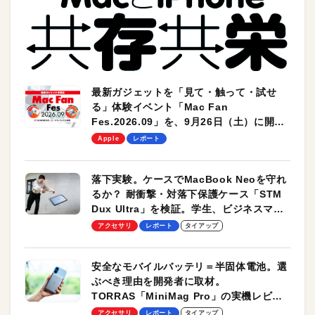
最新ガジェットを「見て・触って・試せ
る」体験イベント「Mac Fan
Fes.2026.09」を、9月26日（土）に開催
します！
Apple
レポート
落下実験。ケースでMacBook Neoを守れ
るか？ 耐衝撃・対落下保護ケース「STM
Dux Ultra」を検証。学生、ビジネスマン
のモバイルユースに最適！
アクセサリ
レポート
タイアップ
安全なモバイルバッテリ＝半固体電池。選
ぶべき理由を開発者に取材。
TORRAS「MiniMag Pro」の実機レビュ
ーも
アクセサリ
レポート
タイアップ