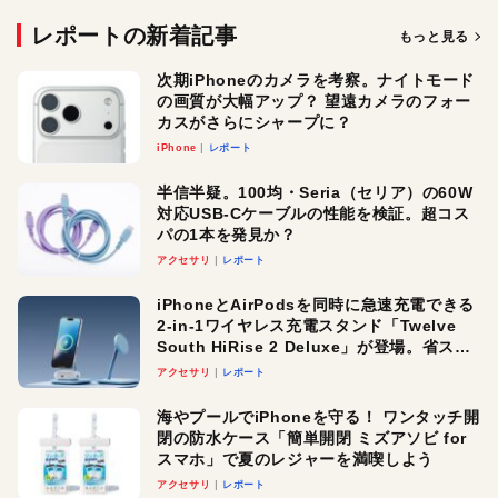
レポートの新着記事
もっと見る
次期iPhoneのカメラを考察。ナイトモード
の画質が大幅アップ？ 望遠カメラのフォー
カスがさらにシャープに？
iPhone
レポート
半信半疑。100均・Seria（セリア）の60W
対応USB-Cケーブルの性能を検証。超コス
パの1本を発見か？
アクセサリ
レポート
iPhoneとAirPodsを同時に急速充電できる
2-in-1ワイヤレス充電スタンド「Twelve
South HiRise 2 Deluxe」が登場。省スペ
ースでおしゃれに充電したい人にオスス
アクセサリ
レポート
メ！
海やプールでiPhoneを守る！ ワンタッチ開
閉の防水ケース「簡単開閉 ミズアソビ for
スマホ」で夏のレジャーを満喫しよう
アクセサリ
レポート