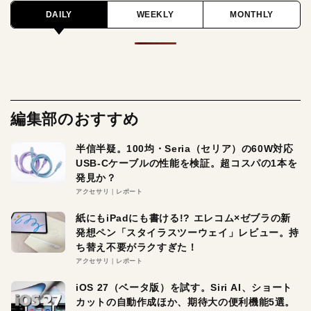
DAILY
WEEKLY
MONTHLY
編集部のおすすめ
半信半疑。100均・Seria（セリア）の60W対応
USB-Cケーブルの性能を検証。超コスパの1本を
発見か？
アクセサリ
レポート
紙にもiPadにも書ける!? エレコム×ゼブラの新
発想ペン「スタイラスツーウェイ」レビュー。持
ち替え不要がラクすぎた！
アクセサリ
レポート
iOS 27（ベータ版）を試す。Siri AI、ショート
カットの自動作成ほか、期待大の便利機能5選。