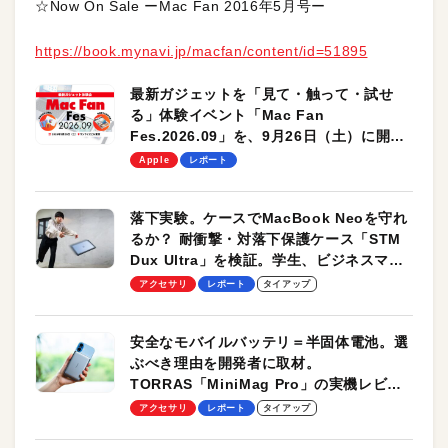
☆Now On Sale ーMac Fan 2016年5月号ー
https://book.mynavi.jp/macfan/content/id=51895
最新ガジェットを「見て・触って・試せ
る」体験イベント「Mac Fan
Fes.2026.09」を、9月26日（土）に開催
します！
Apple
レポート
落下実験。ケースでMacBook Neoを守れ
るか？ 耐衝撃・対落下保護ケース「STM
Dux Ultra」を検証。学生、ビジネスマン
のモバイルユースに最適！
アクセサリ
レポート
タイアップ
安全なモバイルバッテリ＝半固体電池。選
ぶべき理由を開発者に取材。
TORRAS「MiniMag Pro」の実機レビュ
ーも
アクセサリ
レポート
タイアップ