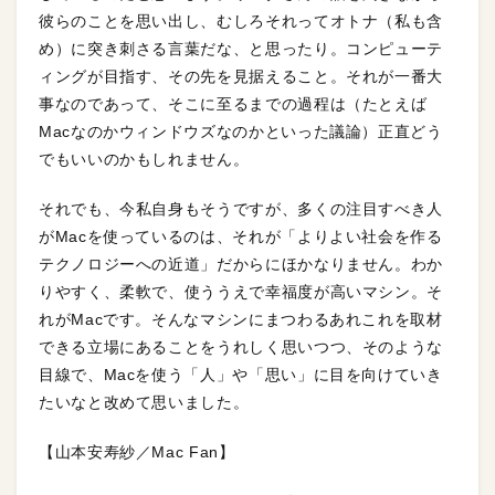
彼らのことを思い出し、むしろそれってオトナ（私も含
め）に突き刺さる言葉だな、と思ったり。コンピューテ
ィングが目指す、その先を見据えること。それが一番大
事なのであって、そこに至るまでの過程は（たとえば
Macなのかウィンドウズなのかといった議論）正直どう
でもいいのかもしれません。
それでも、今私自身もそうですが、多くの注目すべき人
がMacを使っているのは、それが「よりよい社会を作る
テクノロジーへの近道」だからにほかなりません。わか
りやすく、柔軟で、使ううえで幸福度が高いマシン。そ
れがMacです。そんなマシンにまつわるあれこれを取材
できる立場にあることをうれしく思いつつ、そのような
目線で、Macを使う「人」や「思い」に目を向けていき
たいなと改めて思いました。
【山本安寿紗／Mac Fan】