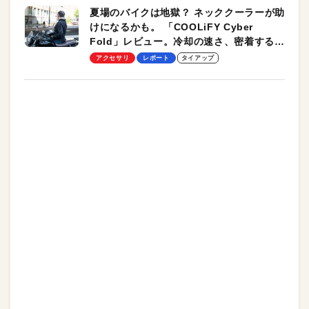
夏場のバイクは地獄？ ネッククーラーが助
けになるかも。 「COOLiFY Cyber
Fold」レビュー。冷却の速さ、密着する冷
却プレート、シンプルな操作性がグッド！
アクセサリ
レポート
タイアップ