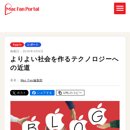
Apple
レポート
掲載日：
2016年4月8日
よりよい社会を作るテクノロジーへ
の近道
著者：
Mac Fan編集部
ポスト
シェアする
URLのコピー