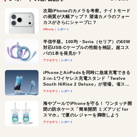
次期iPhoneのカメラを考察。ナイトモード
の画質が大幅アップ？ 望遠カメラのフォー
カスがさらにシャープに？
iPhone
レポート
半信半疑。100均・Seria（セリア）の60W
対応USB-Cケーブルの性能を検証。超コス
パの1本を発見か？
アクセサリ
レポート
iPhoneとAirPodsを同時に急速充電できる
2-in-1ワイヤレス充電スタンド「Twelve
South HiRise 2 Deluxe」が登場。省スペ
ースでおしゃれに充電したい人にオスス
アクセサリ
レポート
メ！
海やプールでiPhoneを守る！ ワンタッチ開
閉の防水ケース「簡単開閉 ミズアソビ for
スマホ」で夏のレジャーを満喫しよう
アクセサリ
レポート