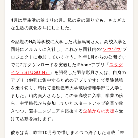
4月は新生活の始まりの月。私の身の回りでも、さまざま
な生活の変化を耳にしました。
今話題のN高等学校に入学した武藤篤司さん。高校入学と
同時にメルカリに入社し、これから同社内の”
ソウゾウ
”プ
ロジェクトに参加していくそう。昨年1月からの公開です
でに7万ダウンロードを突破したiPhoneアプリ「
スタグ
イン（STUGUIN）
」を開発した羽柴彩月さんは、自身の
アプリ（勉強に集中するためのアプリです）で受験勉強
を乗り切り、晴れて慶應義塾大学環境情報学部に入学し
ました。山内奏人さんも、この春高校に入学。学業の傍
ら、中学時代から参加していたスタートアップ企業で働
きつつ、若手エンジニアを応援する
企業からの支援
を受
けて活動を続けます。
彼らは皆、昨年10月号で惜しまれつつ終了した連載「未