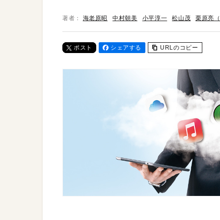
著者：
海老原昭
中村朝美
小平淳一
松山茂
栗原亮（A
ポスト
シェアする
URLのコピー