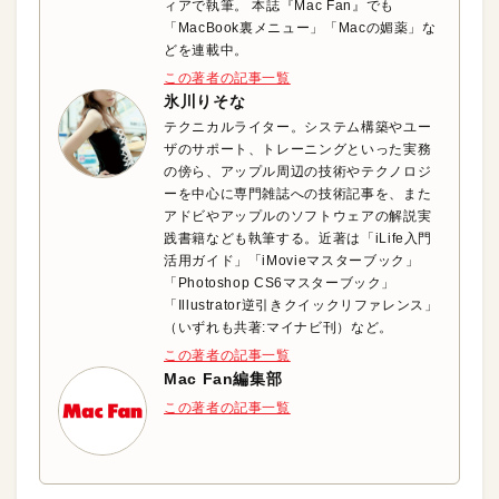
ィアで執筆。 本誌『Mac Fan』でも
「MacBook裏メニュー」「Macの媚薬」な
どを連載中。
この著者の記事一覧
氷川りそな
テクニカルライター。システム構築やユー
ザのサポート、トレーニングといった実務
の傍ら、アップル周辺の技術やテクノロジ
ーを中心に専門雑誌への技術記事を、また
アドビやアップルのソフトウェアの解説実
践書籍なども執筆する。近著は「iLife入門
活用ガイド」「iMovieマスターブック」
「Photoshop CS6マスターブック」
「Illustrator逆引きクイックリファレンス」
（いずれも共著:マイナビ刊）など。
この著者の記事一覧
Mac Fan編集部
この著者の記事一覧