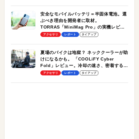
安全なモバイルバッテリ＝半固体電池。選
ぶべき理由を開発者に取材。
TORRAS「MiniMag Pro」の実機レビュ
ーも
アクセサリ
レポート
タイアップ
夏場のバイクは地獄？ ネッククーラーが助
けになるかも。 「COOLiFY Cyber
Fold」レビュー。冷却の速さ、密着する冷
却プレート、シンプルな操作性がグッド！
アクセサリ
レポート
タイアップ