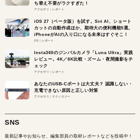
ち替え不要がラクすぎた！
アクセサリ
レポート
iOS 27（ベータ版）を試す。Siri AI、ショート
カットの自動作成ほか、期待大の便利機能5選。
iPhoneがAIの入り口になる未来はすぐそこ！
OS
レポート
Insta360のジンバルカメラ「Luna Ultra」実践
レビュー。4K／8K比較・ズーム・夜間撮影をチ
ェック
アクセサリ
レポート
あなたのUSB-Cポートは大丈夫？ 認識しない・
充電できない原因と正しい対策
アクセサリ
テクノロジー
SNS
最新記事やお知らせ、編集部員の取材レポートなどを投稿中！