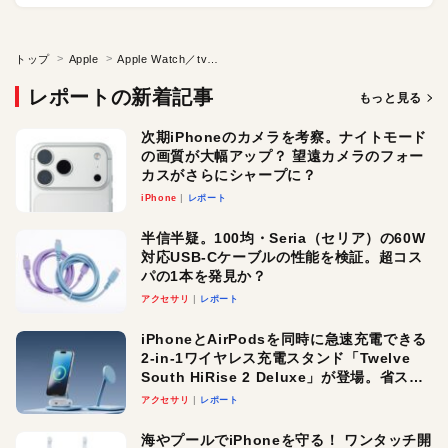
トップ
Apple
Apple Watch／tvOS 9.2●Apple春の新製品
レポートの新着記事
もっと見る
次期iPhoneのカメラを考察。ナイトモード
の画質が大幅アップ？ 望遠カメラのフォー
カスがさらにシャープに？
iPhone
レポート
半信半疑。100均・Seria（セリア）の60W
対応USB-Cケーブルの性能を検証。超コス
パの1本を発見か？
アクセサリ
レポート
iPhoneとAirPodsを同時に急速充電できる
2-in-1ワイヤレス充電スタンド「Twelve
South HiRise 2 Deluxe」が登場。省スペ
ースでおしゃれに充電したい人にオスス
アクセサリ
レポート
メ！
海やプールでiPhoneを守る！ ワンタッチ開