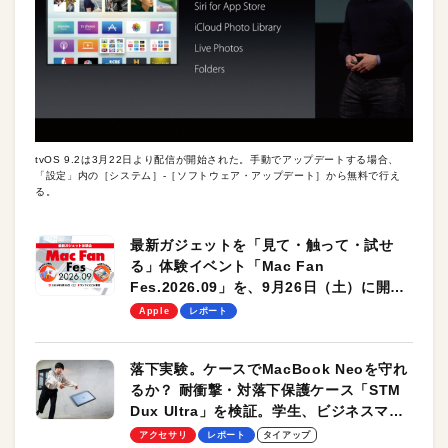
tvOS 9.2は3月22日より配信が開始された。手動でアップデートする場合、
「設定」内の［システム］-［ソフトウェア・アップデート］から無料で行え
る。
最新ガジェットを「見て・触って・試せ
る」体験イベント「Mac Fan
Fes.2026.09」を、9月26日（土）に開催
します！
Apple
レポート
落下実験。ケースでMacBook Neoを守れ
るか？ 耐衝撃・対落下保護ケース「STM
Dux Ultra」を検証。学生、ビジネスマン
のモバイルユースに最適！
アクセサリ
レポート
タイアップ