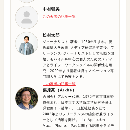
中村朝美
この著者の記事一覧
松村太郎
ジャーナリスト･著者。1980年生まれ。慶
應義塾大学政策･メディア研究科卒業後、フ
リーランス･ジャーナリストとして活動を開
始。モバイルを中心に個人のためのメディ
アとライフ・ワークスタイルの関係性を追
究。2020年より情報経営イノベーション専
門職大学にて教鞭をとる。
この著者の記事一覧
栗原亮（Arkhē）
合同会社アルケー代表。1975年東京都日野
市生まれ、日本大学大学院文学研究科修士
課程修了（哲学）。 出版社勤務を経て、
2002年よりフリーランスの編集者兼ライタ
ーとして活動を開始。 主にApple社の
Mac、iPhone、iPadに関する記事を各メデ