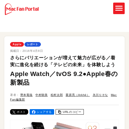
Apple
レポート
掲載日：
2016年4月8日
さらにバリエーションが増えて魅力が広がる／着
実に進化を続ける「テレビの未来」を体験しよう
Apple Watch／tvOS 9.2●Apple春の
新製品
著者：
野本竜哉
中村朝美
松村太郎
栗原亮（Arkhē）
氷川りそな
Mac
Fan編集部
ポスト
シェアする
URLのコピー