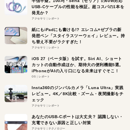
半信半疑。100均・Seria（セリア）の60W対応
USB-Cケーブルの性能を検証。超コスパの1本を
発見か？
アクセサリ
レポート
紙にもiPadにも書ける!? エレコム×ゼブラの新
発想ペン「スタイラスツーウェイ」レビュー。持
ち替え不要がラクすぎた！
アクセサリ
レポート
iOS 27（ベータ版）を試す。Siri AI、ショート
カットの自動作成ほか、期待大の便利機能5選。
iPhoneがAIの入り口になる未来はすぐそこ！
OS
レポート
Insta360のジンバルカメラ「Luna Ultra」実践
レビュー。4K／8K比較・ズーム・夜間撮影をチ
ェック
アクセサリ
レポート
あなたのUSB-Cポートは大丈夫？ 認識しない・
充電できない原因と正しい対策
アクセサリ
テクノロジー