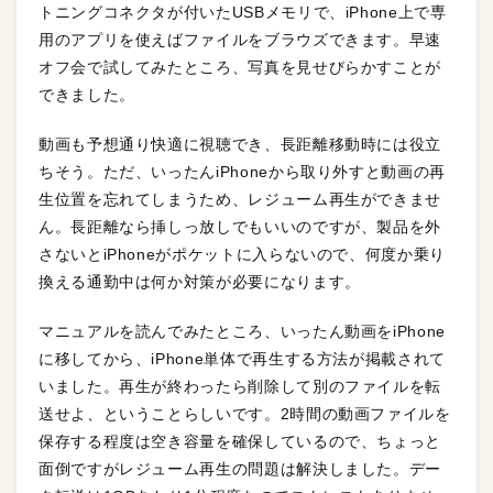
トニングコネクタが付いたUSBメモリで、iPhone上で専
用のアプリを使えばファイルをブラウズできます。早速
オフ会で試してみたところ、写真を見せびらかすことが
できました。
動画も予想通り快適に視聴でき、長距離移動時には役立
ちそう。ただ、いったんiPhoneから取り外すと動画の再
生位置を忘れてしまうため、レジューム再生ができませ
ん。長距離なら挿しっ放しでもいいのですが、製品を外
さないとiPhoneがポケットに入らないので、何度か乗り
換える通勤中は何か対策が必要になります。
マニュアルを読んでみたところ、いったん動画をiPhone
に移してから、iPhone単体で再生する方法が掲載されて
いました。再生が終わったら削除して別のファイルを転
送せよ、ということらしいです。2時間の動画ファイルを
保存する程度は空き容量を確保しているので、ちょっと
面倒ですがレジューム再生の問題は解決しました。デー