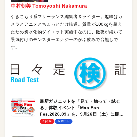
中村朝美 Tomoyoshi Nakamura
引きこもり系フリーランス編集者＆ライター。趣味はカ
メラとアニメとちょっとだけ鉄道。質量が100kgを超え
たため炭水化物ダイエット実施中なのに、徹夜が続いて
景気付けのモンスターエナジーのがぶ飲みで台無しで
す。
最新ガジェットを「見て・触って・試せ
る」体験イベント「Mac Fan
Fes.2026.09」を、9月26日（土）に開催
します！
Apple
レポート