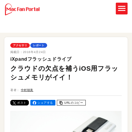
アクセサリ
レポート
掲載日：
2016年4月24日
iXpandフラッシュドライブ
クラウドの欠点を補うiOS用フラッ
シュメモリがイイ！
著者：
中村朝美
ポスト
シェアする
URLのコピー