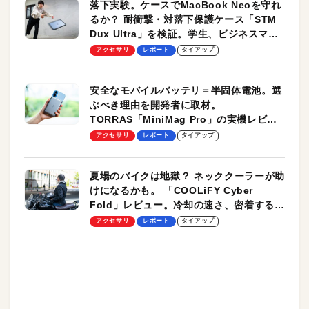
落下実験。ケースでMacBook Neoを守れ
るか？ 耐衝撃・対落下保護ケース「STM
Dux Ultra」を検証。学生、ビジネスマン
のモバイルユースに最適！
アクセサリ
レポート
タイアップ
安全なモバイルバッテリ＝半固体電池。選
ぶべき理由を開発者に取材。
TORRAS「MiniMag Pro」の実機レビュ
ーも
アクセサリ
レポート
タイアップ
夏場のバイクは地獄？ ネッククーラーが助
けになるかも。 「COOLiFY Cyber
Fold」レビュー。冷却の速さ、密着する冷
却プレート、シンプルな操作性がグッド！
アクセサリ
レポート
タイアップ