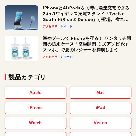
iPhoneとAirPodsを同時に急速充電できる
2-in-1ワイヤレス充電スタンド「Twelve
South HiRise 2 Deluxe」が登場。省スペ
ースでおしゃれに充電したい人にオスス
アクセサリ
レポート
メ！
海やプールでiPhoneを守る！ ワンタッチ開
閉の防水ケース「簡単開閉 ミズアソビ for
スマホ」で夏のレジャーを満喫しよう
アクセサリ
レポート
製品カテゴリ
Apple
Mac
iPhone
iPad
Watch
Vision