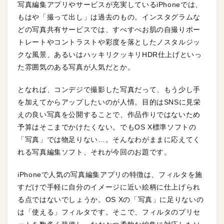
写真編集アプリやサービスが充実しているiPhoneでは、
もはや「撮って出し」は過去のもの。インスタグラムな
どの写真共有サービスでは、すべすべお肌の自撮りポー
トレートやコントラストや彩度を落としたノスタルジッ
クな風景、あるいはハッキリクッキリHDR仕上げといっ
た雰囲気のある写真が人気だとか。
となれば、コンデジで撮影した写真だって、もう少し手
を加えてからアップしたいのが人情。目的はSNSに見栄
えの良い写真を公開することで、作品作りではないため
予算はそこまでかけたくない。でもOS X標準ソフトの
「写真」では物足りない…。そんなわがままに応えてく
れる写真編集ソフト、それが今回のお題です。
iPhoneで人気の写真編集アプリの特徴は、フィルタを施
すだけで手軽に自分のイメージに近い絵柄に仕上げられ
る点ではないでしょうか。OS Xの「写真」に足りないの
は「使える」フィルタです。そこで、フィルタのプリセ