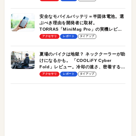
安全なモバイルバッテリ＝半固体電池。選
ぶべき理由を開発者に取材。
TORRAS「MiniMag Pro」の実機レビュ
ーも
アクセサリ
レポート
タイアップ
夏場のバイクは地獄？ ネッククーラーが助
けになるかも。 「COOLiFY Cyber
Fold」レビュー。冷却の速さ、密着する冷
却プレート、シンプルな操作性がグッド！
アクセサリ
レポート
タイアップ