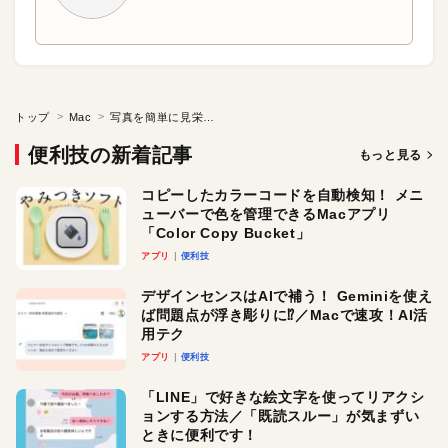
トップ
Mac
写真を簡単に見栄え良くする「Fotor」?
便利技の新着記事
もっと見る
コピーしたカラーコードを自動検知！ メニ
ューバーで色を管理できるMacアプリ
「Color Copy Bucket」
アプリ
便利技
デザインセンスはAIで補う！ Geminiを使え
ば問題点が浮き彫りに⁉︎／Macで速攻！AI活
用テク
アプリ
便利技
「LINE」で好きな絵文字を使ってリアクシ
ョンする方法／「既読スルー」が気まずい
ときに便利です！