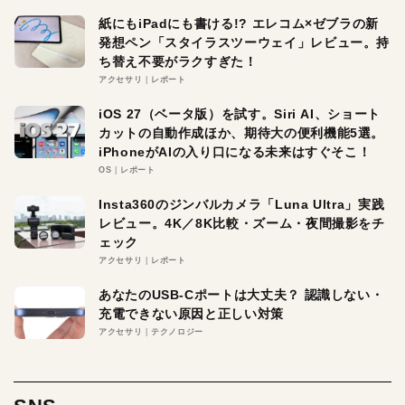
紙にもiPadにも書ける!? エレコム×ゼブラの新
発想ペン「スタイラスツーウェイ」レビュー。持
ち替え不要がラクすぎた！
アクセサリ
レポート
iOS 27（ベータ版）を試す。Siri AI、ショート
カットの自動作成ほか、期待大の便利機能5選。
iPhoneがAIの入り口になる未来はすぐそこ！
OS
レポート
Insta360のジンバルカメラ「Luna Ultra」実践
レビュー。4K／8K比較・ズーム・夜間撮影をチ
ェック
アクセサリ
レポート
あなたのUSB-Cポートは大丈夫？ 認識しない・
充電できない原因と正しい対策
アクセサリ
テクノロジー