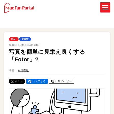
Mac
便利技
掲載日：
2016年4月13日
写真を簡単に見栄え良くする
「Fotor」?
著者：
村田有紀
ポスト
シェアする
URLのコピー