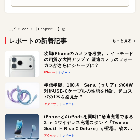
トップ
Mac
【Chapter3_1】セキュリティソフトのQ&A
レポートの新着記事
もっと見る
次期iPhoneのカメラを考察。ナイトモード
の画質が大幅アップ？ 望遠カメラのフォー
カスがさらにシャープに？
iPhone
レポート
半信半疑。100均・Seria（セリア）の60W
対応USB-Cケーブルの性能を検証。超コス
パの1本を発見か？
アクセサリ
レポート
iPhoneとAirPodsを同時に急速充電できる
2-in-1ワイヤレス充電スタンド「Twelve
South HiRise 2 Deluxe」が登場。省スペ
ースでおしゃれに充電したい人にオスス
アクセサリ
レポート