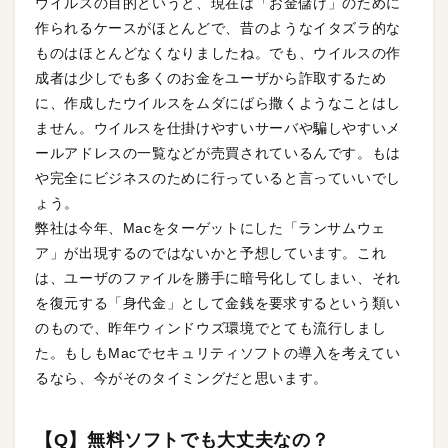
ウイルスの目的というと、現在は「お金儲け」のために
作られるケースがほとんどで、昔のようなイタズラ的な
ものはほとんどなくなりましたね。でも、ウイルスの作
成者は少しでも多くのお金をユーザから詐取するため
に、作成したウイルスをムダにばら撒くようなことはし
ません。ウイルスを仕掛けやすいサーバや騙しやすいメ
ールアドレスの一覧などが売買されているんです。もは
や完全にビジネスのために行っていると言っていいでし
ょう。
弊社は今年、Macをターゲットにした「ランサムウェ
ア」が出現するのではないかと予想しています。これ
は、ユーザのファイルを勝手に暗号化してしまい、それ
を復元する「身代金」として金銭を要求するという類い
のもので、昨年ウィンドウズ環境でとても流行しまし
た。もしもMacでセキュリティソフトの導入を考えてい
るなら、今がそのタイミングだと思います。
【Q】無料ソフトでも大丈夫なの？