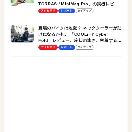
TORRAS「MiniMag Pro」の実機レビュ
ーも
アクセサリ
レポート
タイアップ
夏場のバイクは地獄？ ネッククーラーが助
けになるかも。 「COOLiFY Cyber
Fold」レビュー。冷却の速さ、密着する冷
却プレート、シンプルな操作性がグッド！
アクセサリ
レポート
タイアップ