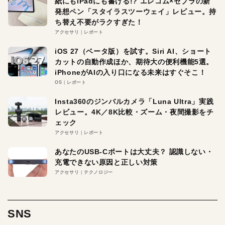
紙にもiPadにも書ける!? エレコム×ゼブラの新
発想ペン「スタイラスツーウェイ」レビュー。持
ち替え不要がラクすぎた！
アクセサリ
レポート
iOS 27（ベータ版）を試す。Siri AI、ショート
カットの自動作成ほか、期待大の便利機能5選。
iPhoneがAIの入り口になる未来はすぐそこ！
OS
レポート
Insta360のジンバルカメラ「Luna Ultra」実践
レビュー。4K／8K比較・ズーム・夜間撮影をチ
ェック
アクセサリ
レポート
あなたのUSB-Cポートは大丈夫？ 認識しない・
充電できない原因と正しい対策
アクセサリ
テクノロジー
SNS