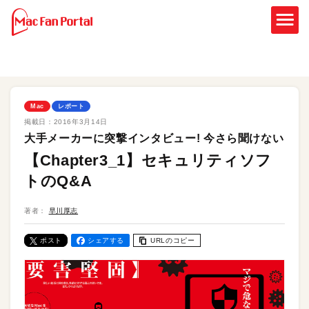
Mac
レポート
掲載日：
2016年3月14日
大手メーカーに突撃インタビュー! 今さら聞けない
【Chapter3_1】セキュリティソフ
トのQ&A
著者：
早川厚志
ポスト
シェアする
URLのコピー