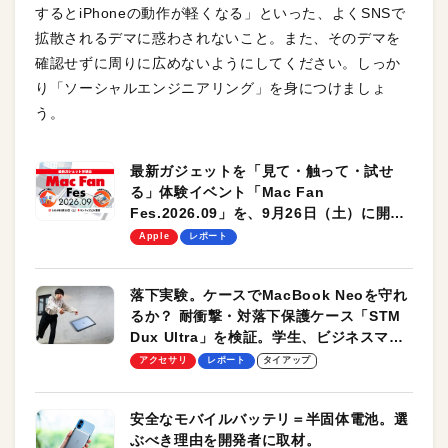
するとiPhoneの動作が軽くなる」といった、よくSNSで
拡散されるデマに惑わされないこと。また、そのデマを
確認せずに周りに広めないようにしてください。しっか
り「ソーシャルエンジニアリング」を身につけましょ
う。
最新ガジェットを「見て・触って・試せ
る」体験イベント「Mac Fan
Fes.2026.09」を、9月26日（土）に開催
します！
Apple
レポート
落下実験。ケースでMacBook Neoを守れ
るか？ 耐衝撃・対落下保護ケース「STM
Dux Ultra」を検証。学生、ビジネスマン
のモバイルユースに最適！
アクセサリ
レポート
タイアップ
安全なモバイルバッテリ＝半固体電池。選
ぶべき理由を開発者に取材。