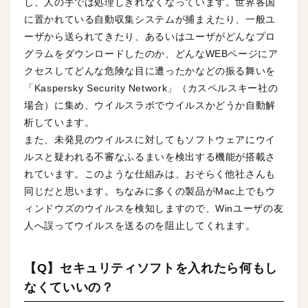
し、人の手では処理しきれなくなっています。世界各国
に置かれている自動収集システムが捕まえたり、一般ユ
ーザから送られてきたり、あるいはユーザがどんなプロ
グラムをダウンロードしたのか、どんなWEBページにア
クセスしてどんな危険な目に遭ったかなどの振る舞いを
「Kaspersky Security Network」（カスペルスキー社の
場合）に集め、ウイルスラボでウイルスかどうか自動解
析しています。
また、未発見のウイルスに対してもソフトウェアにウイ
ルスと疑われる不審なふるまいを検出する機能が搭載さ
れています。このような仕組みは、おそらく他社さんも
同じだと思います。ちなみに多くの製品がMac上でもウ
ィンドウズのウイルスを検知しますので、Winユーザの友
人へ誤ってウイルスを送るのを阻止してくれます。
【Q】セキュリティソフトを入れたら何もし
なくていいの？