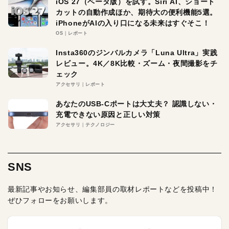
iOS 27（ベータ版）を試す。Siri AI、ショート
カットの自動作成ほか、期待大の便利機能5選。
iPhoneがAIの入り口になる未来はすぐそこ！
OS
レポート
Insta360のジンバルカメラ「Luna Ultra」実践
レビュー。4K／8K比較・ズーム・夜間撮影をチ
ェック
アクセサリ
レポート
あなたのUSB-Cポートは大丈夫？ 認識しない・
充電できない原因と正しい対策
アクセサリ
テクノロジー
SNS
最新記事やお知らせ、編集部員の取材レポートなどを投稿中！
ぜひフォローをお願いします。