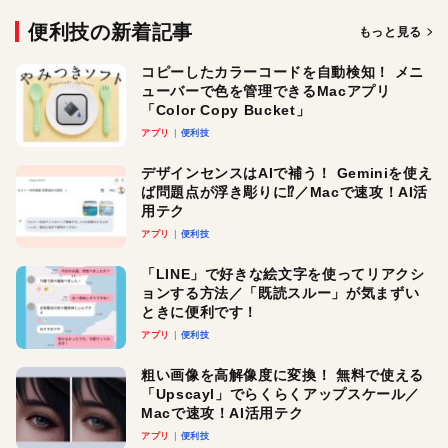
便利技の新着記事
もっと見る
コピーしたカラーコードを自動検知！ メニ
ューバーで色を管理できるMacアプリ
「Color Copy Bucket」
アプリ
便利技
デザインセンスはAIで補う！ Geminiを使え
ば問題点が浮き彫りに⁉︎／Macで速攻！AI活
用テク
アプリ
便利技
「LINE」で好きな絵文字を使ってリアクシ
ョンする方法／「既読スルー」が気まずい
ときに便利です！
アプリ
便利技
粗い画像を高解像度に変換！ 無料で使える
「Upscayl」でらくらくアップスケール／
Macで速攻！AI活用テク
アプリ
便利技