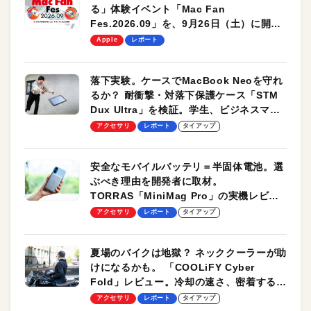
る」体験イベント「Mac Fan
Fes.2026.09」を、9月26日（土）に開催
します！
Apple
レポート
落下実験。ケースでMacBook Neoを守れ
るか？ 耐衝撃・対落下保護ケース「STM
Dux Ultra」を検証。学生、ビジネスマン
のモバイルユースに最適！
アクセサリ
レポート
タイアップ
安全なモバイルバッテリ＝半固体電池。選
ぶべき理由を開発者に取材。
TORRAS「MiniMag Pro」の実機レビュ
ーも
アクセサリ
レポート
タイアップ
夏場のバイクは地獄？ ネッククーラーが助
けになるかも。 「COOLiFY Cyber
Fold」レビュー。冷却の速さ、密着する冷
却プレート、シンプルな操作性がグッド！
アクセサリ
レポート
タイアップ