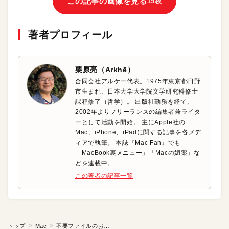
この記事の画像を見る
15枚
著者プロフィール
栗原亮（Arkhē）
合同会社アルケー代表。1975年東京都日野
市生まれ、日本大学大学院文学研究科修士
課程修了（哲学）。 出版社勤務を経て、
2002年よりフリーランスの編集者兼ライタ
ーとして活動を開始。 主にApple社の
Mac、iPhone、iPadに関する記事を各メデ
ィアで執筆。 本誌『Mac Fan』でも
「MacBook裏メニュー」「Macの媚薬」な
どを連載中。
この著者の記事一覧
トップ
Mac
不要ファイルのお掃除テクニック?