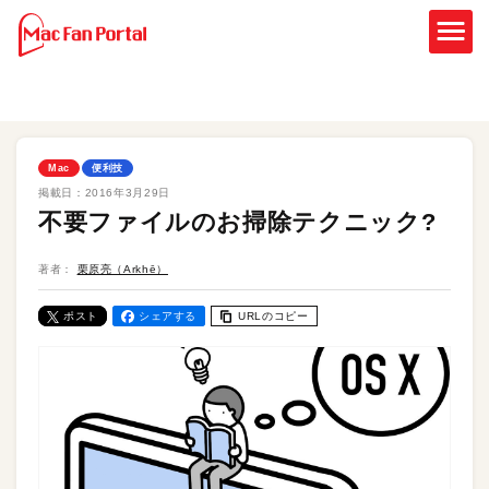
Mac
便利技
掲載日：
2016年3月29日
不要ファイルのお掃除テクニック?
著者：
栗原亮（Arkhē）
ポスト
シェアする
URLのコピー