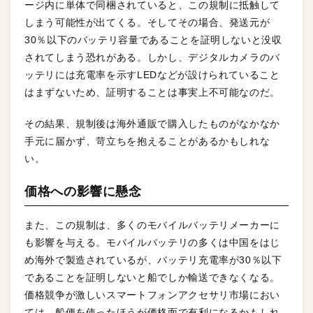
ージ内に単体で同梱されていると、この規制に抵触して
しまう可能性が出てくる。そしてその場合、発送元が
30％以下のバッテリ容量であることを証明しないと没収
されてしまう恐れがある。しかし、デジタルカメラのバ
ッテリには充電率を示すLEDなどが設けられていること
はまずないため、証明することは事実上不可能なのだ。
その結果、規制後は海外通販で購入したものがなかなか
手元に届かず、苛立ちを抱えることがあるかもしれな
い。
価格への影響に懸念
また、この規制は、多くのモバイルバッテリメーカーに
も影響を与える。モバイルバッテリの多くは中国をはじ
め海外で製造されているが、バッテリ充電率が30％以下
であることを証明しないと船でしか輸送できなくなる。
価格競争が激しいスマートフォンアクセサリ市場におい
ては、船便を使ったほうが価格面で有利になるかもしれ