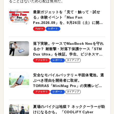
ることはないため心配は無用だ。
最新ガジェットを「見て・触って・試せ
る」体験イベント「Mac Fan
Fes.2026.09」を、9月26日（土）に開催
します！
Apple
レポート
落下実験。ケースでMacBook Neoを守れ
るか？ 耐衝撃・対落下保護ケース「STM
Dux Ultra」を検証。学生、ビジネスマン
のモバイルユースに最適！
アクセサリ
レポート
タイアップ
安全なモバイルバッテリ＝半固体電池。選
ぶべき理由を開発者に取材。
TORRAS「MiniMag Pro」の実機レビュ
ーも
アクセサリ
レポート
タイアップ
夏場のバイクは地獄？ ネッククーラーが助
けになるかも。 「COOLiFY Cyber