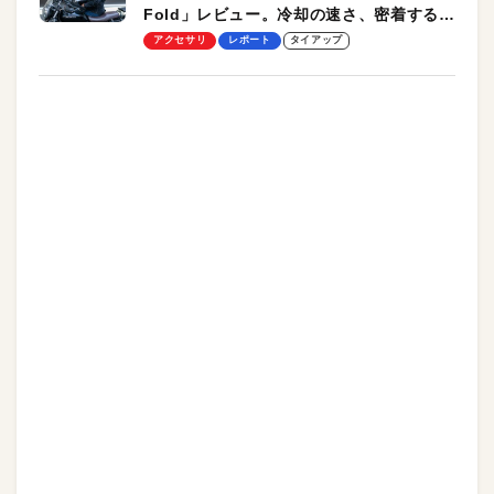
Fold」レビュー。冷却の速さ、密着する冷
却プレート、シンプルな操作性がグッド！
アクセサリ
レポート
タイアップ