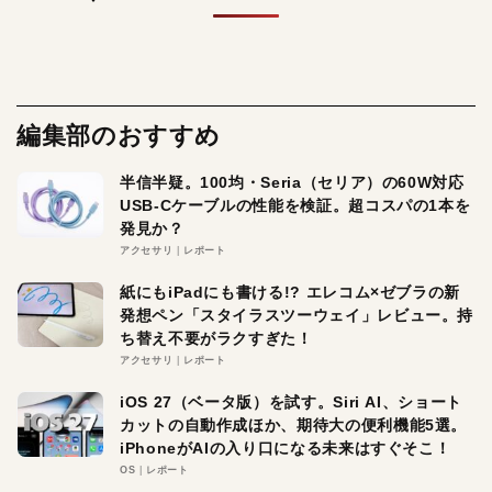
編集部のおすすめ
半信半疑。100均・Seria（セリア）の60W対応
USB-Cケーブルの性能を検証。超コスパの1本を
発見か？
アクセサリ
レポート
紙にもiPadにも書ける!? エレコム×ゼブラの新
発想ペン「スタイラスツーウェイ」レビュー。持
ち替え不要がラクすぎた！
アクセサリ
レポート
iOS 27（ベータ版）を試す。Siri AI、ショート
カットの自動作成ほか、期待大の便利機能5選。
iPhoneがAIの入り口になる未来はすぐそこ！
OS
レポート