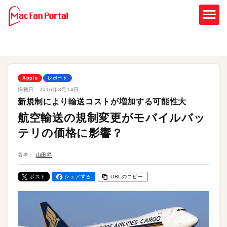
Apple
レポート
掲載日：
2016年3月14日
新規制により輸送コストが増加する可能性大
航空輸送の規制変更がモバイルバッ
テリの価格に影響？
著者：
山田昇
ポスト
シェアする
URLのコピー