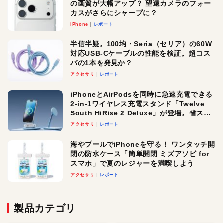
の画質が大幅アップ？ 望遠カメラのフォー
カスがさらにシャープに？
iPhone
レポート
半信半疑。100均・Seria（セリア）の60W
対応USB-Cケーブルの性能を検証。超コス
パの1本を発見か？
アクセサリ
レポート
iPhoneとAirPodsを同時に急速充電できる
2-in-1ワイヤレス充電スタンド「Twelve
South HiRise 2 Deluxe」が登場。省スペ
ースでおしゃれに充電したい人にオスス
アクセサリ
レポート
メ！
海やプールでiPhoneを守る！ ワンタッチ開
閉の防水ケース「簡単開閉 ミズアソビ for
スマホ」で夏のレジャーを満喫しよう
アクセサリ
レポート
製品カテゴリ