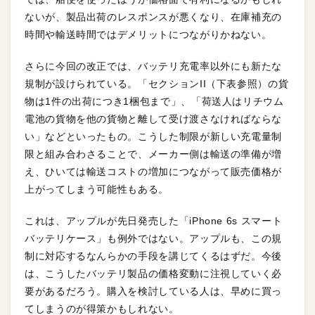
ないが、製品出荷のレスポンスが悪くなり、在庫補充の
時間や輸送時間ではデメリットにつながりかねない。
さらに今回の改正では、バッテリ充電率以外にも新たな
規制が設けられている。「セクションII（下表参照）の貨
物は1件の出荷につき1梱包まで」、「荷送人はリチウム
電池の貨物を他の貨物と離して受け渡さなければならな
い」などといったもの。こうした制限が新しい充電量制
限と組み合わさることで、メーカー側は輸送の準備が増
え、ひいては輸送コストの増加につながって販売価格が
上がってしまう可能性もある。
これは、アップルが先日発売した「iPhone 6s スマート
バッテリケース」も例外ではない。アップルも、この規
制に対応するなんらかの手段を講じてくるはずだ。今後
は、こうしたバッテリ製品の価格変動に注視していく必
要があるだろう。購入を検討している人は、早めに買っ
てしまうのが得策かもしれない。