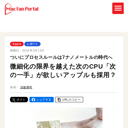
Apple
レポート
掲載日：
2016年3月13日
ついにプロセスルールは7ナノメートルの時代へ
微細化の限界を越えた次のCPU「次
の一手」が欲しいアップルも採用？
著者：
加藤勝明
ポスト
シェアする
URLのコピー