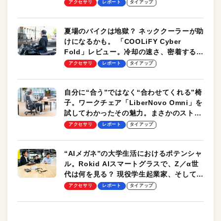
ーも
アクセサリ
レポート
タイアップ
夏場のバイクは地獄？ ネッククーラーが助
けになるかも。 「COOLiFY Cyber
Fold」レビュー。冷却の速さ、密着する冷
却プレート、シンプルな操作性がグッド！
アクセサリ
レポート
タイアップ
自分に“合う”ではなく“合わせてくれる”椅
子。ワークチェア「LiberNovo Omni」を
試してわかったその魅力。まさかのストレ
ッチ機能も搭載
アクセサリ
レポート
タイアップ
“AIメガネ”の大学生活におけるポテンシャ
ル。Rokid AIスマートグラスで、Z／α世
代は何を見る？ 現役学生起業家、そして教
授による体験会レポート【PR】
アクセサリ
レポート
タイアップ