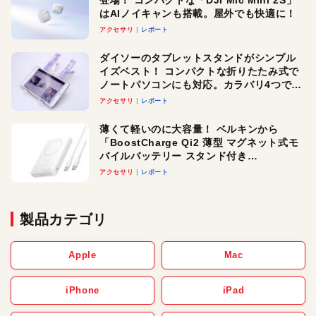
はAIノイキャンも搭載。屋外でも快適に！
アクセサリ
レポート
ダイソーのタブレットスタンドがシンプル
イズベスト！ コンパクトな折りたたみ式で
ノートパソコンにも対応。カラバリ4つで選
べる楽しさも
アクセサリ
レポート
薄くて軽いのに大容量！ ベルキンから
「BoostCharge Qi2 薄型 マグネット式モ
バイルバッテリー スタンド付き
10,000mAh」が登場。3台同時充電対応で
アクセサリ
レポート
使い勝手もグッド！
製品カテゴリ
Apple
Mac
iPhone
iPad