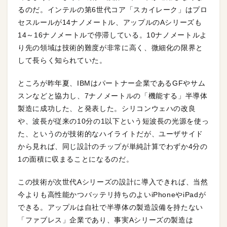
るのだ。インテルの第6世代コア「スカイレーク」はプロ
セスルールが14ナノメートル、アップルのAシリーズも
14～16ナノメートルで停滞している。10ナノメートルよ
り先の領域は技術的難度が非常に高く、微細化の限界と
して長らく知られていた。
ところが昨年夏、IBMはパートナー企業であるGFやサム
スンなどと協力し、7ナノメートルの「機能する」半導体
製造に成功した、と発表した。シリコンウェハの改良
や、波長が従来の10分の1以下という短波長の光源を使っ
た、というのが技術的なハイライトだが、ユーザサイド
から見れば、同じ設計のチップが単純計算でわずか4分の
1の面積に収まることになるのだ。
この技術が次世代Aシリーズの設計に導入できれば、当然
今よりも高性能かつバッテリ持ちのよいiPhoneやiPadが
できる。アップルは自社で半導体の製造設備を持たない
「ファブレス」企業であり、事実Aシリーズの製造は