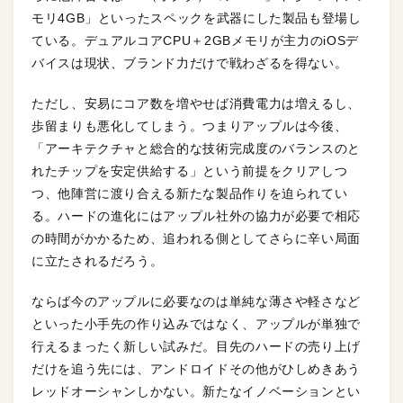
モリ4GB」といったスペックを武器にした製品も登場し
ている。デュアルコアCPU＋2GBメモリが主力のiOSデ
バイスは現状、ブランド力だけで戦わざるを得ない。
ただし、安易にコア数を増やせば消費電力は増えるし、
歩留まりも悪化してしまう。つまりアップルは今後、
「アーキテクチャと総合的な技術完成度のバランスのと
れたチップを安定供給する」という前提をクリアしつ
つ、他陣営に渡り合える新たな製品作りを迫られてい
る。ハードの進化にはアップル社外の協力が必要で相応
の時間がかかるため、追われる側としてさらに辛い局面
に立たされるだろう。
ならば今のアップルに必要なのは単純な薄さや軽さなど
といった小手先の作り込みではなく、アップルが単独で
行えるまったく新しい試みだ。目先のハードの売り上げ
だけを追う先には、アンドロイドその他がひしめきあう
レッドオーシャンしかない。新たなイノベーションとい