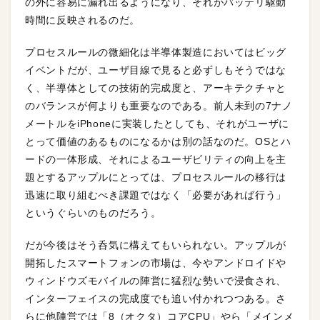
の外に容易に漏れ出るようになり、それがバッテリ駆動
時間に反映されるのだ。
プロセスルールの微細化は半導体製造においてはビッグ
イベントだが、ユーザ目線で見ると必ずしもそうではな
く、半導体としての技術的完成度と、アーキテクチャと
のバランスが何よりも重要なのである。前人未到の7ナノ
メートルをiPhoneに実装したとしても、それがユーザに
とって価値のあるものになるかは別の話なのだ。OSとハ
ードの一体形成、それによるユーザビリティの向上を主
題とするアップルにとっては、プロセスルールの移行は
迅速に取り組むべき課題ではなく「必要があれば行う」
というぐらいのものだろう。
だが今後はそう呑気に構えてもいられない。アップルが
開拓したスマートフォンの市場は、今やアンドロイドや
ウィンドウズモバイルの陣営に猛烈な勢いで浸食され、
インターフェイスの完成度でも追い付かれつつある。さ
らに他陣営では「8（オクタ）コアCPU」やら「メインメ