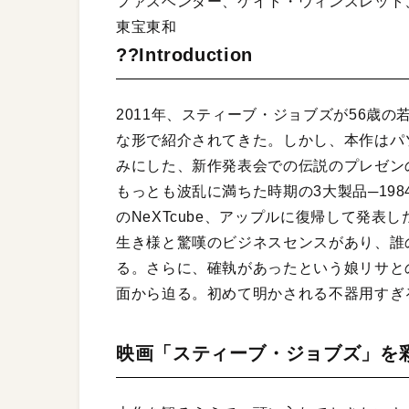
ファスベンダー、ケイト・ウィンスレット
東宝東和
??Introduction
2011年、スティーブ・ジョブズが56歳
な形で紹介されてきた。しかし、本作はパ
みにした、新作発表会での伝説のプレゼン
もっとも波乱に満ちた時期の3大製品─1984年
のNeXTcube、アップルに復帰して発表し
生き様と驚嘆のビジネスセンスがあり、誰
る。さらに、確執があったという娘リサと
面から迫る。初めて明かされる不器用すぎ
映画「スティーブ・ジョブズ」を