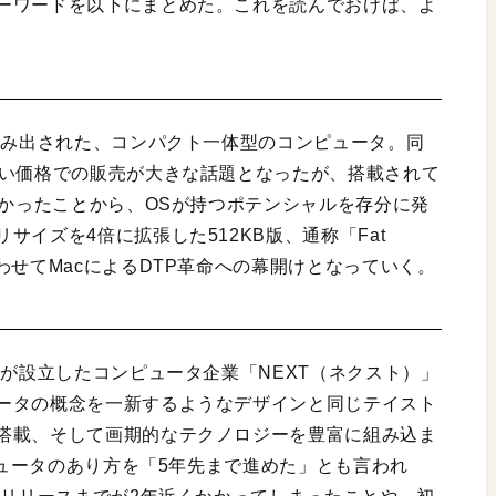
ーワードを以下にまとめた。これを読んでおけば、よ
生み出された、コンパクト一体型のコンピュータ。同
近い価格での販売が大きな話題となったが、搭載されて
なかったことから、OSが持つポテンシャルを存分に発
イズを4倍に拡張した512KB版、通称「Fat
わせてMacによるDTP革命への幕開けとなっていく。
ズが設立したコンピュータ企業「NEXT（ネクスト）」
ータの概念を一新するようなデザインと同じテイスト
搭載、そして画期的なテクノロジーを豊富に組み込ま
ンピュータのあり方を「5年先まで進めた」とも言われ