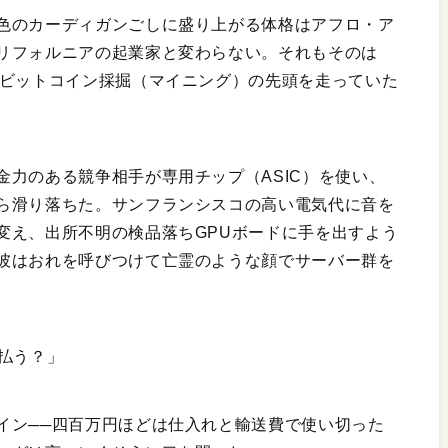
色のカーディガンごしに盛り上がる体格はアフロ・ア
リフォルニアの起業家と変わらない。それもそのは
でビットコイン採掘（マイニング）の先頭を走っていた
力のある競争相手が専用チップ（ASIC）を使い、
ら滑り落ちた。サンフランシスコの高い電気代に音を
変え、出所不明の検品落ちGPUボードに手を出すよう
彼はおれを呼びつけて亡霊のような顔でサーバー群を
払う？」
イン──四百万円ほどは仕入れと輸送費で使い切った