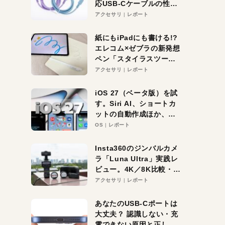
応USB-Cケーブルの性能
を検証。超コスパの1本を
アクセサリ
レポート
発見か？
紙にもiPadにも書ける!?
エレコム×ゼブラの新発想
ペン「スタイラスツーウ
ェイ」レビュー。持ち替
アクセサリ
レポート
え不要がラクすぎた！
iOS 27（ベータ版）を試
す。Siri AI、ショートカ
ットの自動作成ほか、期
待大の便利機能5選。
OS
レポート
iPhoneがAIの入り口にな
る未来はすぐそこ！
Insta360のジンバルカメ
ラ「Luna Ultra」実践レ
ビュー。4K／8K比較・ズ
ーム・夜間撮影をチェッ
アクセサリ
レポート
ク
あなたのUSB-Cポートは
大丈夫？ 認識しない・充
電できない原因と正しい