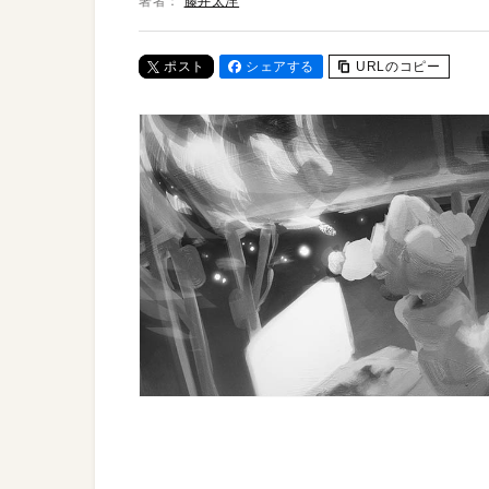
著者：
藤井太洋
ポスト
シェアする
URLのコピー