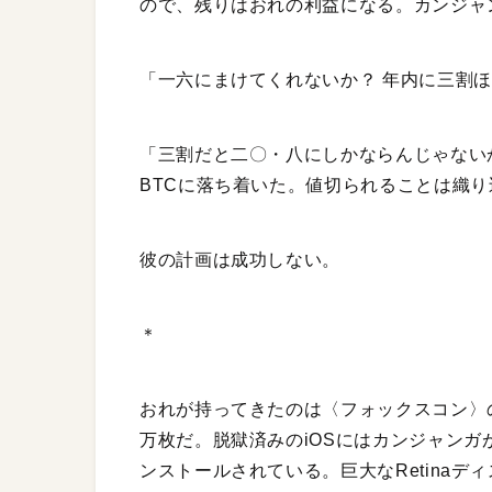
ので、残りはおれの利益になる。カンジャ
「一六にまけてくれないか？ 年内に三割
「三割だと二〇・八にしかならんじゃない
BTCに落ち着いた。値切られることは織
彼の計画は成功しない。
＊
おれが持ってきたのは〈フォックスコン〉の工
万枚だ。脱獄済みのiOSにはカンジャン
ンストールされている。巨大なRetinaディ