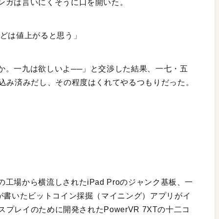
ンガは言いにくそうに口を開いた。
ほどは値上がると思う」
か。一九は欲しいよ──」と交渉した結果、一七・五
り込み済みだし、その程度はくれてやるつもりだった。
場から横流しされたiPad Proのジャンク基板、一
ガが書いたビットコイン採掘（マイニング）アプリがイ
スプレイのために開発されたPowerVR 7XTの十二コ