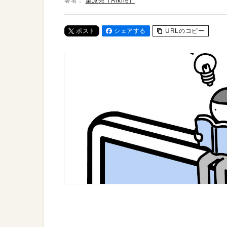
著者：
栗原亮（Arkhē）
ポスト
シェアする
URLのコピー