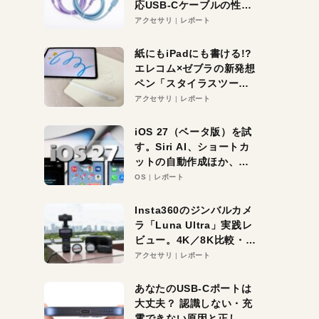
応USB-Cケーブルの性能
を検証。超コスパの1本を
アクセサリ
レポート
発見か？
紙にもiPadにも書ける!?
エレコム×ゼブラの新発想
ペン「スタイラスツーウ
ェイ」レビュー。持ち替
アクセサリ
レポート
え不要がラクすぎた！
iOS 27（ベータ版）を試
す。Siri AI、ショートカ
ットの自動作成ほか、期
待大の便利機能5選。
OS
レポート
iPhoneがAIの入り口にな
る未来はすぐそこ！
Insta360のジンバルカメ
ラ「Luna Ultra」実践レ
ビュー。4K／8K比較・ズ
ーム・夜間撮影をチェッ
アクセサリ
レポート
ク
あなたのUSB-Cポートは
大丈夫？ 認識しない・充
電できない原因と正しい