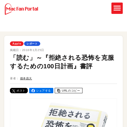
Apple
レポート
掲載日：
2016年1月25日
「読む」～『拒絶される恐怖を克服
するための100日計画』書評
著者：
徳本昌大
ポスト
シェアする
URLのコピー