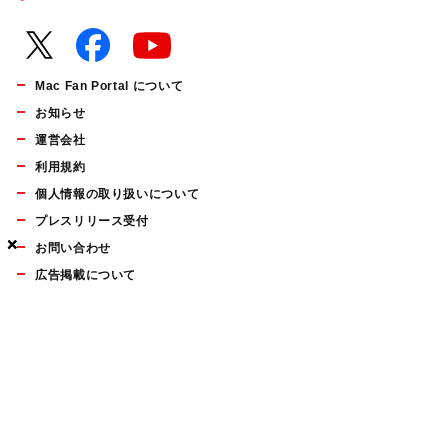
Mac Fan Portal について
お知らせ
運営会社
利用規約
個人情報の取り扱いについて
プレスリリース受付
×
×
×
お問い合わせ
広告掲載について
マイナビBOOKS
Mac Fan Portalの人気記事ランキングやおすすめ記事、編集部
員によるコラムなどをまとめたメールマガジンを毎週金曜日に
配信します。お気軽にご登録ください。