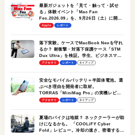
最新ガジェットを「見て・触って・試せ
る」体験イベント「Mac Fan
Fes.2026.09」を、9月26日（土）に開催
します！
Apple
レポート
落下実験。ケースでMacBook Neoを守れ
るか？ 耐衝撃・対落下保護ケース「STM
Dux Ultra」を検証。学生、ビジネスマン
のモバイルユースに最適！
アクセサリ
レポート
タイアップ
安全なモバイルバッテリ＝半固体電池。選
ぶべき理由を開発者に取材。
TORRAS「MiniMag Pro」の実機レビュ
ーも
アクセサリ
レポート
タイアップ
夏場のバイクは地獄？ ネッククーラーが助
けになるかも。 「COOLiFY Cyber
Fold」レビュー。冷却の速さ、密着する冷