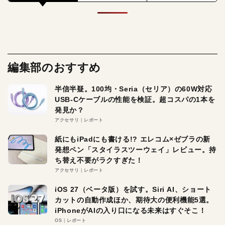
編集部のおすすめ
半信半疑。100均・Seria（セリア）の60W対応
USB-Cケーブルの性能を検証。超コスパの1本を
発見か？
アクセサリ
レポート
紙にもiPadにも書ける!? エレコム×ゼブラの新
発想ペン「スタイラスツーウェイ」レビュー。持
ち替え不要がラクすぎた！
アクセサリ
レポート
iOS 27（ベータ版）を試す。Siri AI、ショート
カットの自動作成ほか、期待大の便利機能5選。
iPhoneがAIの入り口になる未来はすぐそこ！
OS
レポート