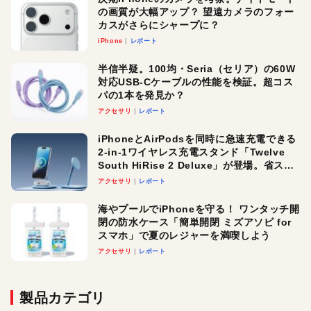
の画質が大幅アップ？ 望遠カメラのフォー
カスがさらにシャープに？
iPhone
レポート
半信半疑。100均・Seria（セリア）の60W
対応USB-Cケーブルの性能を検証。超コス
パの1本を発見か？
アクセサリ
レポート
iPhoneとAirPodsを同時に急速充電できる
2-in-1ワイヤレス充電スタンド「Twelve
South HiRise 2 Deluxe」が登場。省スペ
ースでおしゃれに充電したい人にオスス
アクセサリ
レポート
メ！
海やプールでiPhoneを守る！ ワンタッチ開
閉の防水ケース「簡単開閉 ミズアソビ for
スマホ」で夏のレジャーを満喫しよう
アクセサリ
レポート
製品カテゴリ