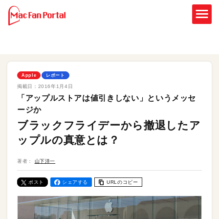
Apple
レポート
掲載日：
2016年1月4日
「アップルストアは値引きしない」というメッセ
ージか
ブラックフライデーから撤退したア
ップルの真意とは？
著者：
山下洋一
ポスト
シェアする
URLのコピー