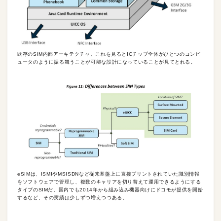
既存のSIM内部アーキテクチャ。これを見るとICチップ全体がひとつのコンピ
ュータのように振る舞うことが可能な設計になっていることが見てとれる。
eSIMは、ISMIやMSISDNなど従来基盤上に直接プリントされていた識別情報
をソフトウェアで管理し、複数のキャリアを切り替えて運用できるようにする
タイプのSIMだ。国内でも2014年から組み込み機器向けにドコモが提供を開始
するなど、その実績は少しずつ増えつつある。