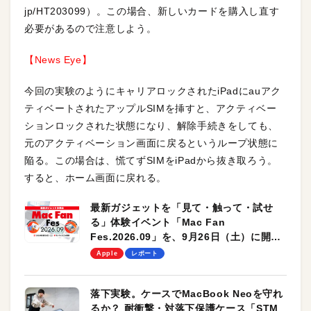
jp/HT203099）。この場合、新しいカードを購入し直す
必要があるので注意しよう。
【News Eye】
今回の実験のようにキャリアロックされたiPadにauアク
ティベートされたアップルSIMを挿すと、アクティベー
ションロックされた状態になり、解除手続きをしても、
元のアクティベーション画面に戻るというループ状態に
陥る。この場合は、慌てずSIMをiPadから抜き取ろう。
すると、ホーム画面に戻れる。
最新ガジェットを「見て・触って・試せ
る」体験イベント「Mac Fan
Fes.2026.09」を、9月26日（土）に開催
します！
Apple
レポート
落下実験。ケースでMacBook Neoを守れ
るか？ 耐衝撃・対落下保護ケース「STM