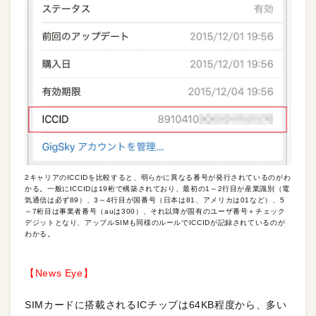
2キャリアのICCIDを比較すると、明らかに異なる番号が発行されているのがわ
かる。一般にICCIDは19桁で構築されており、最初の1～2行目が産業識別（電
気通信は必ず89）、3～4行目が国番号（日本は81、アメリカは01など）、5
～7桁目は事業者番号（auは300）、それ以降が固有のユーザ番号＋チェック
デジットとなり、アップルSIMも同様のルールでICCIDが記録されているのが
わかる。
【News Eye】
SIMカードに搭載されるICチップは64KB程度から、多い