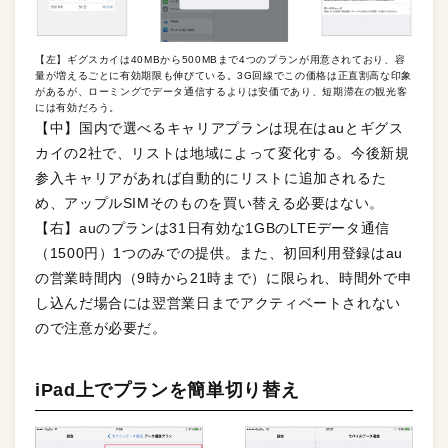
【左】ギグスカイは40MBから500MBまで4つのプランが用意されており、容
量が増えるごとに有効期限も伸びている。3G回線でこの価格は正直割高な印象
があるが、ローミングでデータ通信するよりは安価であり、短期滞在の観光客
には有効だろう。
【中】国内で選べるキャリアプランは現在はauとギグス
カイの2社で、リストは地域によって変化する。今後新規
参入キャリアがあれば自動的にリストに追加されるた
め、アップルSIMそのものを買い替える必要はない。
【右】auのプランは31日有効な1GBのLTEデータ通信
（1500円）1つのみでの提供。また、初回利用登録はau
の営業時間内（9時から21時まで）に限られ、時間外で申
し込んだ場合には翌営業日までアクティベートされない
ので注意が必要だ。
iPad上でプランを簡単切り替え