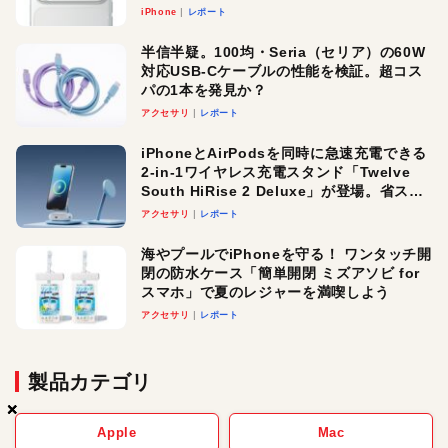
iPhone
レポート
半信半疑。100均・Seria（セリア）の60W
対応USB-Cケーブルの性能を検証。超コス
パの1本を発見か？
アクセサリ
レポート
iPhoneとAirPodsを同時に急速充電できる
2-in-1ワイヤレス充電スタンド「Twelve
South HiRise 2 Deluxe」が登場。省スペ
ースでおしゃれに充電したい人にオスス
アクセサリ
レポート
メ！
海やプールでiPhoneを守る！ ワンタッチ開
閉の防水ケース「簡単開閉 ミズアソビ for
スマホ」で夏のレジャーを満喫しよう
アクセサリ
レポート
製品カテゴリ
×
×
×
Apple
Mac