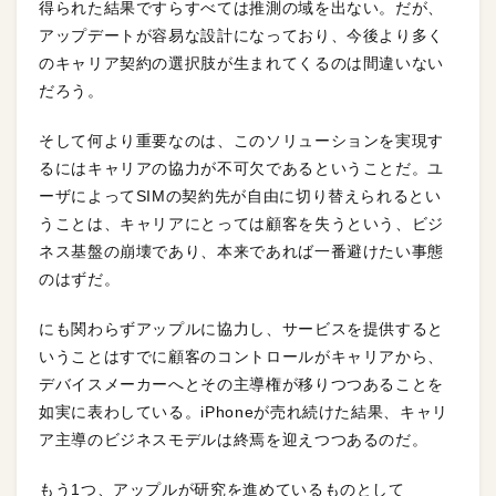
得られた結果ですらすべては推測の域を出ない。だが、
アップデートが容易な設計になっており、今後より多く
のキャリア契約の選択肢が生まれてくるのは間違いない
だろう。
そして何より重要なのは、このソリューションを実現す
るにはキャリアの協力が不可欠であるということだ。ユ
ーザによってSIMの契約先が自由に切り替えられるとい
うことは、キャリアにとっては顧客を失うという、ビジ
ネス基盤の崩壊であり、本来であれば一番避けたい事態
のはずだ。
にも関わらずアップルに協力し、サービスを提供すると
いうことはすでに顧客のコントロールがキャリアから、
デバイスメーカーへとその主導権が移りつつあることを
如実に表わしている。iPhoneが売れ続けた結果、キャリ
ア主導のビジネスモデルは終焉を迎えつつあるのだ。
もう1つ、アップルが研究を進めているものとして