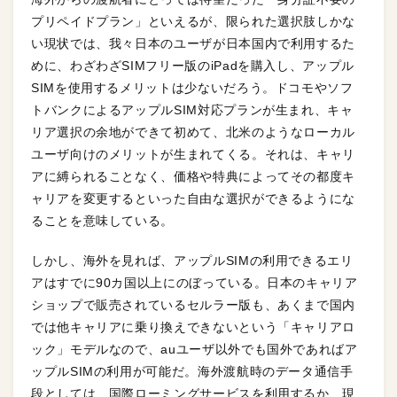
プリペイドプラン」といえるが、限られた選択肢しかな
い現状では、我々日本のユーザが日本国内で利用するた
めに、わざわざSIMフリー版のiPadを購入し、アップル
SIMを使用するメリットは少ないだろう。ドコモやソフ
トバンクによるアップルSIM対応プランが生まれ、キャ
リア選択の余地ができて初めて、北米のようなローカル
ユーザ向けのメリットが生まれてくる。それは、キャリ
アに縛られることなく、価格や特典によってその都度キ
ャリアを変更するといった自由な選択ができるようにな
ることを意味している。
しかし、海外を見れば、アップルSIMの利用できるエリ
アはすでに90カ国以上にのぼっている。日本のキャリア
ショップで販売されているセルラー版も、あくまで国内
では他キャリアに乗り換えできないという「キャリアロ
ック」モデルなので、auユーザ以外でも国外であればア
ップルSIMの利用が可能だ。海外渡航時のデータ通信手
段としては、国際ローミングサービスを利用するか、現