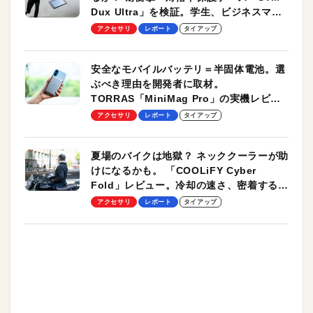
Dux Ultra」を検証。学生、ビジネスマン
のモバイルユースに最適！
アクセサリ
レポート
タイアップ
安全なモバイルバッテリ＝半固体電池。選
ぶべき理由を開発者に取材。
TORRAS「MiniMag Pro」の実機レビュ
ーも
アクセサリ
レポート
タイアップ
夏場のバイクは地獄？ ネッククーラーが助
けになるかも。 「COOLiFY Cyber
Fold」レビュー。冷却の速さ、密着する冷
却プレート、シンプルな操作性がグッド！
アクセサリ
レポート
タイアップ