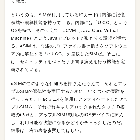
可能だ。
というのも、SIMが利用しているICカードは内部に記憶
領域や演算性能を持っている。内部には「UICC」という
OSを持ち、そのうえで、JCVM（Java Card Virtual
Machine）というJavaアプレットが動作する環境が備わ
る。eSIMは、前述のプロファイル書き換えをソフトウェ
ア的に解決する「eUICC」を搭載したSIMだ。そこに
は、セキュリティを保ったまま書き換えを行う機能が定
義されている。
eSIMのこのような仕組みを押さえたうえで、それとアッ
プルSIMの類似性を実証するために、いくつかの実験を
行ってみた。iPadミニ4を使用しアクティベートしたアッ
プルSIMを、それぞれキャリアロックされたタッチID搭
載のiPadと、アップルSIM非対応のiOSデバイスに挿入
し、利用可能な状態になるかどうかチェックしたのだ。
結果は、右の表を参照してほしい。