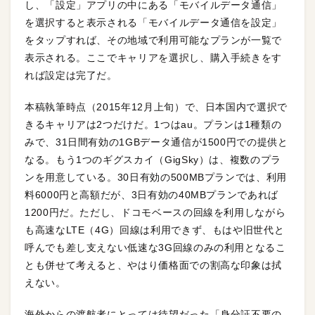
し、「設定」アプリの中にある「モバイルデータ通信」
を選択すると表示される「モバイルデータ通信を設定」
をタップすれば、その地域で利用可能なプランが一覧で
表示される。ここでキャリアを選択し、購入手続きをす
れば設定は完了だ。
本稿執筆時点（2015年12月上旬）で、日本国内で選択で
きるキャリアは2つだけだ。1つはau。プランは1種類の
みで、31日間有効の1GBデータ通信が1500円での提供と
なる。もう1つのギグスカイ（GigSky）は、複数のプラ
ンを用意している。30日有効の500MBプランでは、利用
料6000円と高額だが、3日有効の40MBプランであれば
1200円だ。ただし、ドコモベースの回線を利用しながら
も高速なLTE（4G）回線は利用できず、もはや旧世代と
呼んでも差し支えない低速な3G回線のみの利用となるこ
とも併せて考えると、やはり価格面での割高な印象は拭
えない。
海外からの渡航者にとっては待望だった「身分証不要の