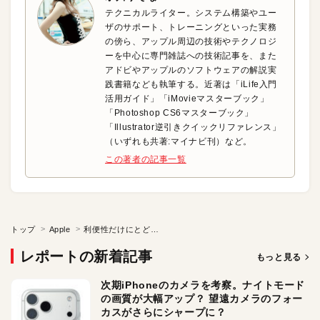
テクニカルライター。システム構築やユー
ザのサポート、トレーニングといった実務
の傍ら、アップル周辺の技術やテクノロジ
ーを中心に専門雑誌への技術記事を、また
アドビやアップルのソフトウェアの解説実
践書籍なども執筆する。近著は「iLife入門
活用ガイド」「iMovieマスターブック」
「Photoshop CS6マスターブック」
「Illustrator逆引きクイックリファレンス」
（いずれも共著:マイナビ刊）など。
この著者の記事一覧
トップ
Apple
利便性だけにとどまらない Apple SIMが見据える未来
レポートの新着記事
もっと見る
次期iPhoneのカメラを考察。ナイトモード
の画質が大幅アップ？ 望遠カメラのフォー
カスがさらにシャープに？