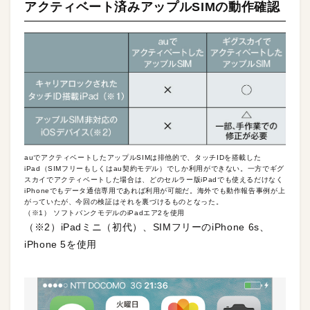
アクティベート済みアップルSIMの動作確認
auでアクティベートしたアップルSIMは排他的で、タッチIDを搭載した
iPad（SIMフリーもしくはau契約モデル）でしか利用ができない。一方でギグ
スカイでアクティベートした場合は、どのセルラー版iPadでも使えるだけなく
iPhoneでもデータ通信専用であれば利用が可能だ。海外でも動作報告事例が上
がっていたが、今回の検証はそれを裏づけるものとなった。
（※1） ソフトバンクモデルのiPadエア2を使用
（※2）iPadミニ（初代）、SIMフリーのiPhone 6s、
iPhone 5を使用