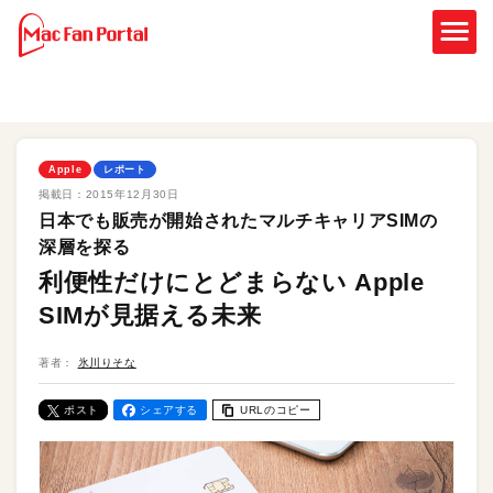
Apple
レポート
掲載日：
2015年12月30日
日本でも販売が開始されたマルチキャリアSIMの
深層を探る
利便性だけにとどまらない Apple
SIMが見据える未来
著者：
氷川りそな
ポスト
シェアする
URLのコピー