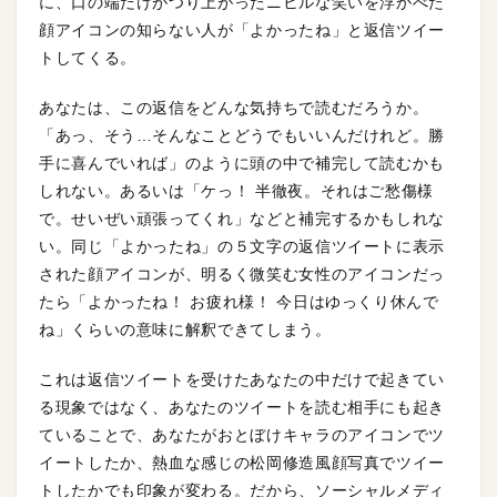
に、口の端だけがつり上がったニヒルな笑いを浮かべた
顔アイコンの知らない人が「よかったね」と返信ツイー
トしてくる。
あなたは、この返信をどんな気持ちで読むだろうか。
「あっ、そう…そんなことどうでもいいんだけれど。勝
手に喜んでいれば」のように頭の中で補完して読むかも
しれない。あるいは「ケっ！ 半徹夜。それはご愁傷様
で。せいぜい頑張ってくれ」などと補完するかもしれな
い。同じ「よかったね」の５文字の返信ツイートに表示
された顔アイコンが、明るく微笑む女性のアイコンだっ
たら「よかったね！ お疲れ様！ 今日はゆっくり休んで
ね」くらいの意味に解釈できてしまう。
これは返信ツイートを受けたあなたの中だけで起きてい
る現象ではなく、あなたのツイートを読む相手にも起き
ていることで、あなたがおとぼけキャラのアイコンでツ
イートしたか、熱血な感じの松岡修造風顔写真でツイー
トしたかでも印象が変わる。だから、ソーシャルメディ