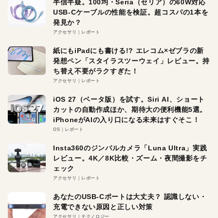
半信半疑。100均・Seria（セリア）の60W対応
USB-Cケーブルの性能を検証。超コスパの1本を
発見か？
アクセサリ
レポート
紙にもiPadにも書ける!? エレコム×ゼブラの新
発想ペン「スタイラスツーウェイ」レビュー。持
ち替え不要がラクすぎた！
アクセサリ
レポート
iOS 27（ベータ版）を試す。Siri AI、ショート
カットの自動作成ほか、期待大の便利機能5選。
iPhoneがAIの入り口になる未来はすぐそこ！
OS
レポート
Insta360のジンバルカメラ「Luna Ultra」実践
レビュー。4K／8K比較・ズーム・夜間撮影をチ
ェック
アクセサリ
レポート
あなたのUSB-Cポートは大丈夫？ 認識しない・
充電できない原因と正しい対策
アクセサリ
テクノロジー