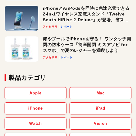
iPhoneとAirPodsを同時に急速充電できる
2-in-1ワイヤレス充電スタンド「Twelve
South HiRise 2 Deluxe」が登場。省スペ
ースでおしゃれに充電したい人にオスス
アクセサリ
レポート
メ！
海やプールでiPhoneを守る！ ワンタッチ開
閉の防水ケース「簡単開閉 ミズアソビ for
スマホ」で夏のレジャーを満喫しよう
アクセサリ
レポート
製品カテゴリ
Apple
Mac
iPhone
iPad
Watch
Vision