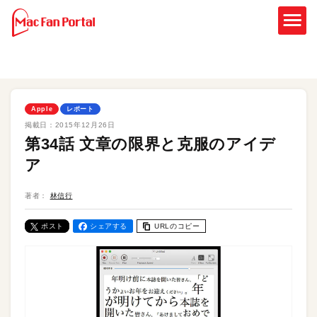
Apple
レポート
掲載日：
2015年12月26日
第34話 文章の限界と克服のアイデ
ア
著者：
林信行
ポスト
シェアする
URLのコピー