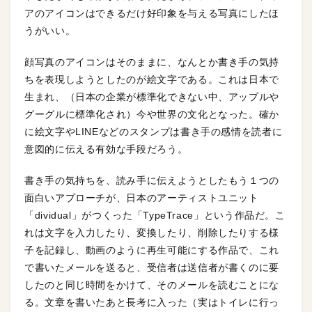
アのアイコンはできるだけ好印象を与える写真にしたほ
うがいい。
顔写真のアイコンはそのままに、なんとか書き手の気持
ちを表現しようとしたのが絵文字である。これは日本で
生まれ、（日本の企業が標準化できない中、アップルや
グーグルに標準化され）今や世界の文化となった。確か
に絵文字やLINEなどのスタンプは書き手の感情を読者に
意図的に伝える有効な手段だろう。
書き手の気持ちを、読み手に伝えようとしたもう１つの
面白いアプローチが、日本のアーティストユニット
「dividual」がつくった「TypeTrace」という作品だ。こ
れは文字を入力したり、変換したり、削除したりする様
子を記録し、動画のように再生可能にする作品で、これ
で書いたメールを送ると、受信者は送信者が書くのに要
したのと同じ時間をかけて、そのメールを読むことにな
る。文章を書いたあと長考に入った（実はトイレに行っ