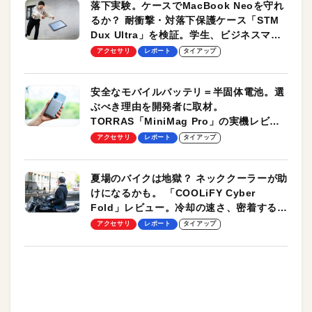
落下実験。ケースでMacBook Neoを守れ
るか？ 耐衝撃・対落下保護ケース「STM
Dux Ultra」を検証。学生、ビジネスマン
のモバイルユースに最適！
アクセサリ
レポート
タイアップ
安全なモバイルバッテリ＝半固体電池。選
ぶべき理由を開発者に取材。
TORRAS「MiniMag Pro」の実機レビュ
ーも
アクセサリ
レポート
タイアップ
夏場のバイクは地獄？ ネッククーラーが助
けになるかも。 「COOLiFY Cyber
Fold」レビュー。冷却の速さ、密着する冷
却プレート、シンプルな操作性がグッド！
アクセサリ
レポート
タイアップ