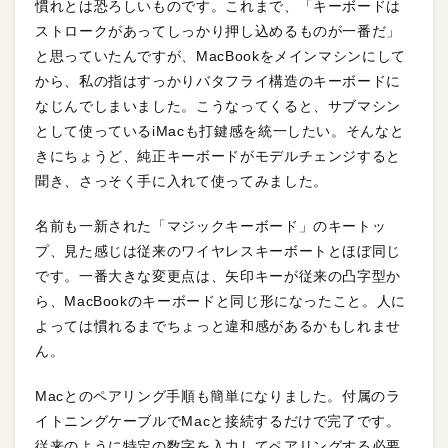
慣れとは恐ろしいものです。これまで、「キーボードは
ストロークがあってしっかり押し込めるものが一番だ」
と思っていたんですが、MacBookをメインマシンにして
から、私の指はすっかりバタフライ構造のキーボードに
なじんでしまいました。こうなってくると、サブマシン
として使っているiMacも打鍵感を統一したい。そんなと
きにちょうど、純正キーボードがモデルチェンジすると
聞き、さっそく手に入れて使ってみました。
名前も一新された「マジックキーボード」のキートッ
プ、見た感じは従来のワイヤレスキーボートとほぼ同じ
です。一番大きな変更点は、矢印キーが従来の凸字型か
ら、MacBookのキーボードと同じ形になったこと。人に
よっては慣れるまでちょっと違和感があるかもしれませ
ん。
Macとのペアリング手順も簡単になりました。付属のラ
イトニングケーブルでMacと接続するだけで完了です。
従来のように特定の数字を入力してペアリングする必要