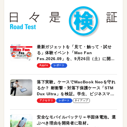
最新ガジェットを「見て・触って・試せ
る」体験イベント「Mac Fan
Fes.2026.09」を、9月26日（土）に開催
します！
Apple
レポート
落下実験。ケースでMacBook Neoを守れ
るか？ 耐衝撃・対落下保護ケース「STM
Dux Ultra」を検証。学生、ビジネスマン
のモバイルユースに最適！
アクセサリ
レポート
タイアップ
安全なモバイルバッテリ＝半固体電池。選
ぶべき理由を開発者に取材。