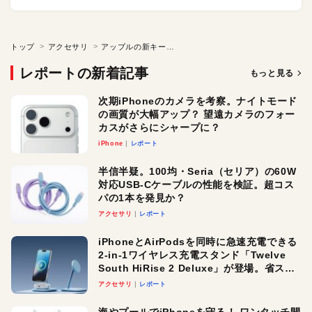
トップ
アクセサリ
アップルの新キーボードにMacBookの打鍵感を求めて
レポートの新着記事
もっと見る
次期iPhoneのカメラを考察。ナイトモード
の画質が大幅アップ？ 望遠カメラのフォー
カスがさらにシャープに？
iPhone
レポート
半信半疑。100均・Seria（セリア）の60W
対応USB-Cケーブルの性能を検証。超コス
パの1本を発見か？
アクセサリ
レポート
iPhoneとAirPodsを同時に急速充電できる
2-in-1ワイヤレス充電スタンド「Twelve
South HiRise 2 Deluxe」が登場。省スペ
ースでおしゃれに充電したい人にオスス
アクセサリ
レポート
メ！
海やプールでiPhoneを守る！ ワンタッチ開