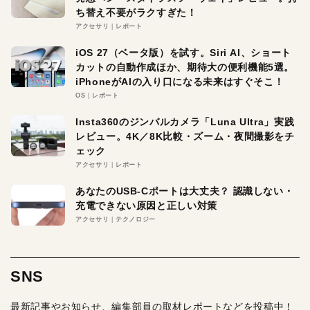
ち替え不要がラクすぎた！
アクセサリ
レポート
iOS 27（ベータ版）を試す。Siri AI、ショート
カットの自動作成ほか、期待大の便利機能5選。
iPhoneがAIの入り口になる未来はすぐそこ！
OS
レポート
Insta360のジンバルカメラ「Luna Ultra」実践
レビュー。4K／8K比較・ズーム・夜間撮影をチ
ェック
アクセサリ
レポート
あなたのUSB-Cポートは大丈夫？ 認識しない・
充電できない原因と正しい対策
アクセサリ
テクノロジー
SNS
最新記事やお知らせ、編集部員の取材レポートなどを投稿中！