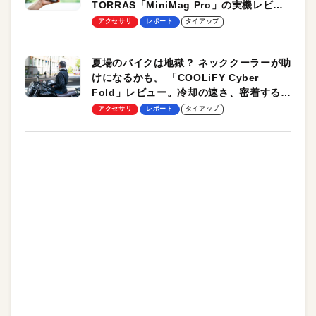
TORRAS「MiniMag Pro」の実機レビュ
ーも
アクセサリ
レポート
タイアップ
夏場のバイクは地獄？ ネッククーラーが助
けになるかも。 「COOLiFY Cyber
Fold」レビュー。冷却の速さ、密着する冷
却プレート、シンプルな操作性がグッド！
アクセサリ
レポート
タイアップ