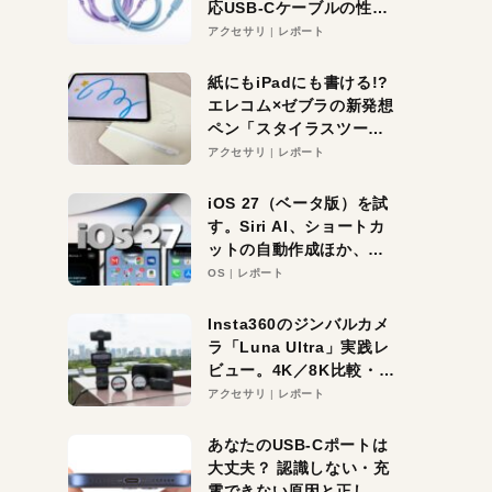
応USB-Cケーブルの性能
を検証。超コスパの1本を
アクセサリ
レポート
発見か？
紙にもiPadにも書ける!?
エレコム×ゼブラの新発想
ペン「スタイラスツーウ
ェイ」レビュー。持ち替
アクセサリ
レポート
え不要がラクすぎた！
iOS 27（ベータ版）を試
す。Siri AI、ショートカ
ットの自動作成ほか、期
待大の便利機能5選。
OS
レポート
iPhoneがAIの入り口にな
る未来はすぐそこ！
Insta360のジンバルカメ
ラ「Luna Ultra」実践レ
ビュー。4K／8K比較・ズ
ーム・夜間撮影をチェッ
アクセサリ
レポート
ク
あなたのUSB-Cポートは
大丈夫？ 認識しない・充
電できない原因と正しい