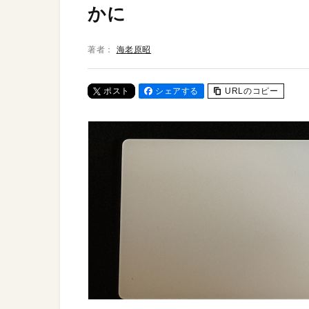
かに
著者：
海老原昭
ポスト
シェアする
URLのコピー