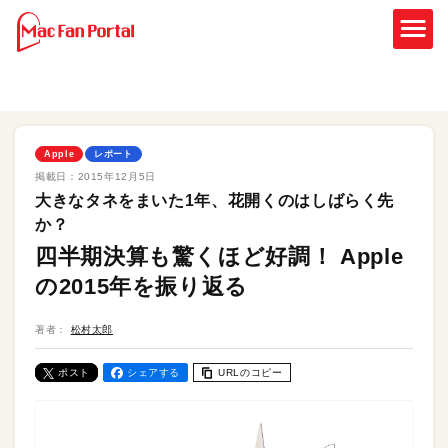
Apple
レポート
掲載日：
2015年12月5日
大きなタネをまいた1年、花開くのはしばらく先
か？
四半期決算も驚くほど好調！ Apple
の2015年を振り返る
著者：
松村太郎
ポスト
シェアする
URLのコピー