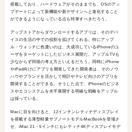
搭載しており、ハードウェアがそのままでも、OSのアッ
プデートによって新機能や新デザインへと進化すること
ができるようになっている点も特筆すべきだろう。
アップストアからダウンロードするアプリは、そのデバ
イスの生活の中での役割を拡げてくれる。特にアップ
ル・ウォッチに色濃いのは、大成功しているiPhoneのユ
ーザをターゲットにしたビジネス展開だ。アップルTVも
少なからず同様の考え方といえるだろう。同時にiPhone
やiPad向けにアプリを開発してきた開発者は、そのノウ
ハウやブランドを活かして時計やテレビ向けのアプリを
開発することができる。そうした点で、iPhoneのビジネ
スやエコシステムを水平展開する明確な戦略をアップル
は採っている。
Macに目を向けると、12インチンレティナディスプレイ
を搭載する薄型軽量サブノートモデルMacBookを登場さ
せ、iMac 21・5インチにもレティナ4Kディスプレイモデ