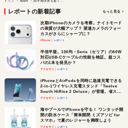
トップ
Apple
四半期決算も驚くほど好調！ Appleの2015年を振り返る
レポートの新着記事
もっと見る
次期iPhoneのカメラを考察。ナイトモード
の画質が大幅アップ？ 望遠カメラのフォー
カスがさらにシャープに？
iPhone
レポート
半信半疑。100均・Seria（セリア）の60W
対応USB-Cケーブルの性能を検証。超コス
パの1本を発見か？
アクセサリ
レポート
iPhoneとAirPodsを同時に急速充電できる
2-in-1ワイヤレス充電スタンド「Twelve
South HiRise 2 Deluxe」が登場。省スペ
ースでおしゃれに充電したい人にオスス
アクセサリ
レポート
メ！
海やプールでiPhoneを守る！ ワンタッチ開
閉の防水ケース「簡単開閉 ミズアソビ for
スマホ」で夏のレジャーを満喫しよう
アクセサリ
レポート