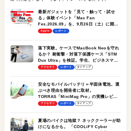
最新ガジェットを「見て・触って・試せ
る」体験イベント「Mac Fan
Fes.2026.09」を、9月26日（土）に開催
します！
Apple
レポート
落下実験。ケースでMacBook Neoを守れ
るか？ 耐衝撃・対落下保護ケース「STM
Dux Ultra」を検証。学生、ビジネスマン
のモバイルユースに最適！
アクセサリ
レポート
タイアップ
安全なモバイルバッテリ＝半固体電池。選
ぶべき理由を開発者に取材。
TORRAS「MiniMag Pro」の実機レビュ
ーも
アクセサリ
レポート
タイアップ
夏場のバイクは地獄？ ネッククーラーが助
けになるかも。 「COOLiFY Cyber