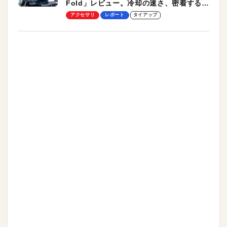
Fold」レビュー。冷却の速さ、密着する冷
却プレート、シンプルな操作性がグッド！
アクセサリ
レポート
タイアップ