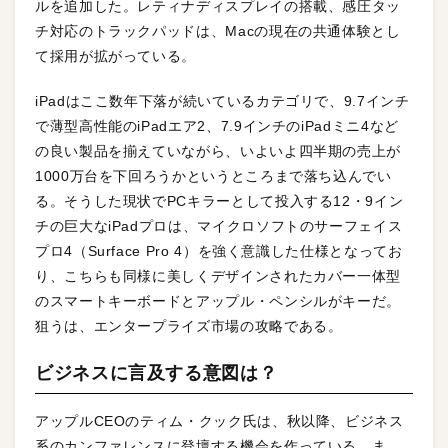
ルを追加した。レティナディスプレイの搭載、感圧タッ
チ対応のトラックパッドは、Macの現在の共通体験とし
て採用が拡がっている。
iPadはここ数年下落が続いているカテゴリで、9.7インチ
で薄型高性能のiPadエア2、7.9インチのiPadミニ4など
の良い製品を揃えていながら、いよいよ四半期の売上が
1000万台を下回ろうかというところまで落ち込んでい
る。そうした現状でPCキラーとして投入する12・9イン
チの巨大なiPadプロは、マイクロソフトのサーフェイス
プロ4（Surface Pro 4）を強く意識した仕様となってお
り、こちらも同様に美しくデザインされたカバー一体型
のスマートキーボードとアップル・ペンシルがキーだ。
狙うは、エンタープライズ市場の攻略である。
ビジネスに言及する意図は？
アップルCEOのティム・クック氏は、秋以降、ビジネス
系のカンファレンスに登壇する機会を作っている。ま