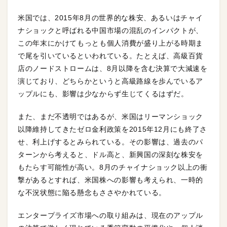
米国では、2015年8月の世界的な株安、あるいはチャイ
ナショックと呼ばれる中国市場の混乱のインパクトが、
この年末にかけてもっとも個人消費が盛り上がる時期ま
で尾を引いているといわれている。たとえば、高級百貨
店のノードストロームは、8月以降を含む決算で大減速を
演じており、どちらかというと高級路線を歩んでいるア
ップルにも、影響は少なからず生じてくるはずだ。
また、まだ不透明ではあるが、米国はリーマンショック
以降維持してきたゼロ金利政策を2015年12月にも終了さ
せ、利上げするとみられている。その影響は、過去のパ
ターンから考えると、ドル高と、新興国の深刻な株安を
もたらす可能性が高い。8月のチャイナショック以上の衝
撃があるとすれば、米国株への影響も考えられ、一時的
な不況状態に陥る懸念もささやかれている。
エンタープライズ市場への取り組みは、現在のアップル