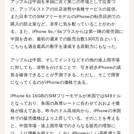
アップルは中国を米国に次ぐ第二の市場として位置づ
け、アップルストアの出店攻勢や各種サービスの提供、
また日本でのSIMフリーモデルのiPhoneの転売目的での
購入の防止策など、非常に気を配っていることがわか
る。また、iPhone 6s／6sプラスからは第一陣の発売国に
中国を含め、最初の週末での販売台数1300万台という、
こちらも過去最高の数字を達成する原動力にもなった。
アップルは中国、そしてインドなどその他の途上国市場
に対しても、攻勢をかけることで、引き続きiPhoneの成
長を確保できることが予測できる。ただし、そこで障害
になってくるのがiPhoneの価格である。
iPhone 6s 16GBのSIMフリーモデルが米国では649ドル
となっており、各国の為替レートに合わせておおよそ価
格が揃えてある。昨今のドル高傾向から、iPhoneの米国
外での販売価格はより上昇している。そのことを考える
と、中国市場・途上国市場でのさらなる販売の増加に
は、より価格を抑えた、しかしiPhoneらしい高級感と高