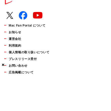
Mac Fan Portal について
お知らせ
運営会社
利用規約
個人情報の取り扱いについて
プレスリリース受付
×
×
×
お問い合わせ
広告掲載について
マイナビBOOKS
Mac Fan Portalの人気記事ランキングやおすすめ記事、編集部
員によるコラムなどをまとめたメールマガジンを毎週金曜日に
配信します。お気軽にご登録ください。