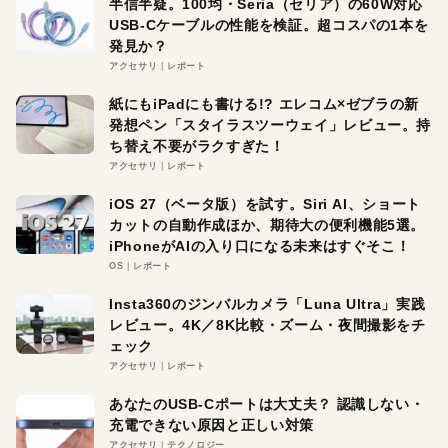
半信半疑。100均・Seria（セリア）の60W対応
USB-Cケーブルの性能を検証。超コスパの1本を
発見か？
アクセサリ
レポート
紙にもiPadにも書ける!? エレコム×ゼブラの新
発想ペン「スタイラスツーウェイ」レビュー。持
ち替え不要がラクすぎた！
アクセサリ
レポート
iOS 27（ベータ版）を試す。Siri AI、ショート
カットの自動作成ほか、期待大の便利機能5選。
iPhoneがAIの入り口になる未来はすぐそこ！
OS
レポート
Insta360のジンバルカメラ「Luna Ultra」実践
レビュー。4K／8K比較・ズーム・夜間撮影をチ
ェック
アクセサリ
レポート
あなたのUSB-Cポートは大丈夫？ 認識しない・
充電できない原因と正しい対策
アクセサリ
テクノロジー