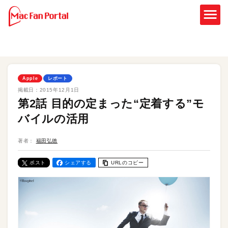
Apple
レポート
掲載日：
2015年12月1日
第2話 目的の定まった“定着する”モ
バイルの活用
著者：
福田弘徳
ポスト
シェアする
URLのコピー