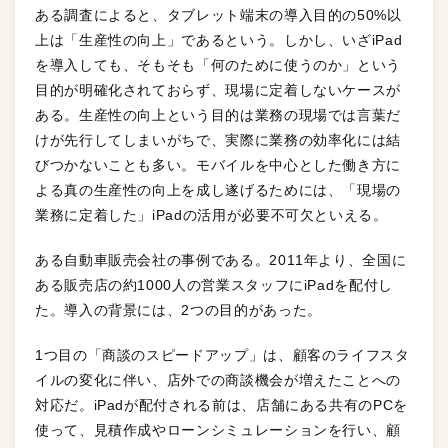
ある調査によると、タブレット端末の導入目的の50%以
上は「生産性の向上」であるという。しかし、いざiPad
を導入しても、そもそも「何のために使うのか」という
目的が明確化されておらず、現場に定着しないケースが
ある。生産性の向上という目的は業務の現場では言葉だ
けが先行してしまいがちで、実際に業務の効率化には結
びつかないことも多い。モバイルを中心とした働き方に
よる真の生産性の向上を成し遂げるためには、「現場の
業務に定着した」iPadの活用が必要不可欠といえる。
ある自動車販売会社の事例である。2011年より、全国に
ある販売店の約1000人の営業スタッフにiPadを配付し
た。導入の背景には、2つの目的があった。
1つ目の「商談のスピードアップ」は、顧客のライフスタ
イルの変化に伴い、店外での商談機会が増えたことへの
対応だ。iPadが配付される前は、店舗にある共有のPCを
使って、見積作成やローンシミュレーションを行い、顧