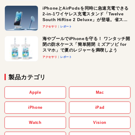
iPhoneとAirPodsを同時に急速充電できる
2-in-1ワイヤレス充電スタンド「Twelve
South HiRise 2 Deluxe」が登場。省スペ
ースでおしゃれに充電したい人にオスス
アクセサリ
レポート
メ！
海やプールでiPhoneを守る！ ワンタッチ開
閉の防水ケース「簡単開閉 ミズアソビ for
スマホ」で夏のレジャーを満喫しよう
アクセサリ
レポート
製品カテゴリ
Apple
Mac
iPhone
iPad
Watch
Vision