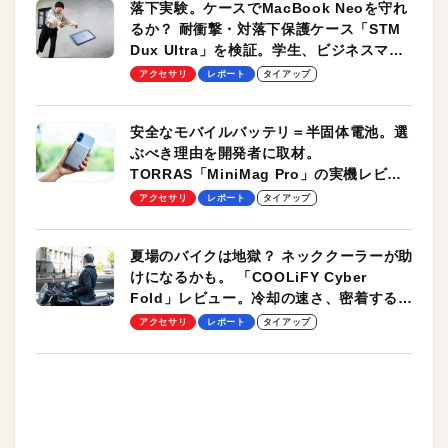
落下実験。ケースでMacBook Neoを守れ
るか？ 耐衝撃・対落下保護ケース「STM
Dux Ultra」を検証。学生、ビジネスマン
のモバイルユースに最適！
アクセサリ
レポート
タイアップ
安全なモバイルバッテリ＝半固体電池。選
ぶべき理由を開発者に取材。
TORRAS「MiniMag Pro」の実機レビュ
ーも
アクセサリ
レポート
タイアップ
夏場のバイクは地獄？ ネッククーラーが助
けになるかも。 「COOLiFY Cyber
Fold」レビュー。冷却の速さ、密着する冷
却プレート、シンプルな操作性がグッド！
アクセサリ
レポート
タイアップ