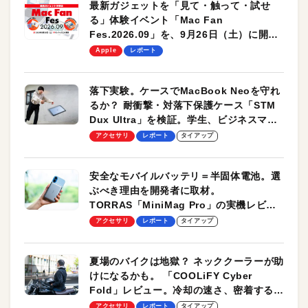
最新ガジェットを「見て・触って・試せ
る」体験イベント「Mac Fan
Fes.2026.09」を、9月26日（土）に開催
します！
Apple
レポート
落下実験。ケースでMacBook Neoを守れ
るか？ 耐衝撃・対落下保護ケース「STM
Dux Ultra」を検証。学生、ビジネスマン
のモバイルユースに最適！
アクセサリ
レポート
タイアップ
安全なモバイルバッテリ＝半固体電池。選
ぶべき理由を開発者に取材。
TORRAS「MiniMag Pro」の実機レビュ
ーも
アクセサリ
レポート
タイアップ
夏場のバイクは地獄？ ネッククーラーが助
けになるかも。 「COOLiFY Cyber
Fold」レビュー。冷却の速さ、密着する冷
却プレート、シンプルな操作性がグッド！
アクセサリ
レポート
タイアップ