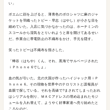
い」
ポエムに顔を上げると、薄青色のポロシャツに麻のジャ
ケットを羽織ったトビー・早志（はやし）が小さな目を
細めていた。入店に気づかなかったのは、ホーチミンの
スコールから湿気をとりいれようと扉を開けてあるせい
だ。作業台に帯電防止の不織布をかけ、手元を隠す。
笑ったトビーは不織布を指さした。
「蜂谷（はちや）くん、それ、黒海でサルベージされた
ｉＰｈｏｎｅ 6でしょ」
血の気が引いた。北の大国が作ったハイジャック用ｉＰ
ｈｏｎｅ 6。その現物を世界中のテロリストと諜報員が
血眼で探している。それを高値で?まされてしまったおれ
はシリアルを削り、ＭＡＣアドレスの埋め込まれたモジ
ュールを入れ替えて、ようやく好事家達へ売り始めたと
ころなのだ。