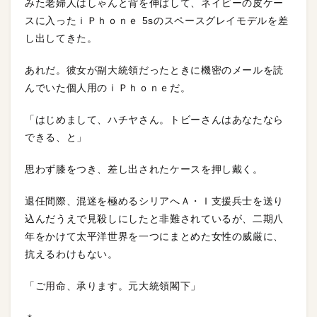
みた老婦人はしゃんと背を伸ばして、ネイビーの皮ケー
スに入ったｉＰｈｏｎｅ 5sのスペースグレイモデルを差
し出してきた。
あれだ。彼女が副大統領だったときに機密のメールを読
んでいた個人用のｉＰｈｏｎｅだ。
「はじめまして、ハチヤさん。トビーさんはあなたなら
できる、と」
思わず膝をつき、差し出されたケースを押し戴く。
退任間際、混迷を極めるシリアへＡ・Ｉ支援兵士を送り
込んだうえで見殺しにしたと非難されているが、二期八
年をかけて太平洋世界を一つにまとめた女性の威厳に、
抗えるわけもない。
「ご用命、承ります。元大統領閣下」