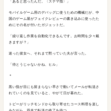
「あると思ったんだ。〈ステマ指〉」
モバイルゲーム用のデバッグに使うための機械だが、中
国のゲーム屋がフェイクレビューの書き込みに使ったた
めにその名が付いたガジェットだ。
「繰り返し作業を自動化できるんです。お時間を少々戴
きますが？」
迷った彼女へ、それまで黙っていた夫が言った。
「待とうじゃないかね、ヒル」
＊
黒い指が目にも留まらない早さで動いてメールが転送さ
れていくのを見ていると、やがて日が暮れた。
トビーがリッチモンドから取り寄せたコース料理を楽し
みながら、四名で転送の終了を待つ。