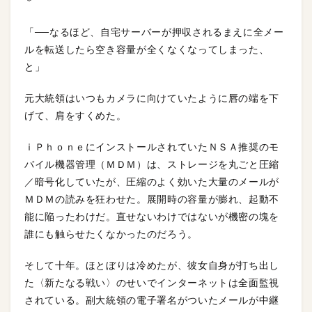
＊
「──なるほど、自宅サーバーが押収されるまえに全メー
ルを転送したら空き容量が全くなくなってしまった、
と」
元大統領はいつもカメラに向けていたように唇の端を下
げて、肩をすくめた。
ｉＰｈｏｎｅにインストールされていたＮＳＡ推奨のモ
バイル機器管理（ＭＤＭ）は、ストレージを丸ごと圧縮
／暗号化していたが、圧縮のよく効いた大量のメールが
ＭＤＭの読みを狂わせた。展開時の容量が膨れ、起動不
能に陥ったわけだ。直せないわけではないが機密の塊を
誰にも触らせたくなかったのだろう。
そして十年。ほとぼりは冷めたが、彼女自身が打ち出し
た〈新たなる戦い〉のせいでインターネットは全面監視
されている。副大統領の電子署名がついたメールが中継