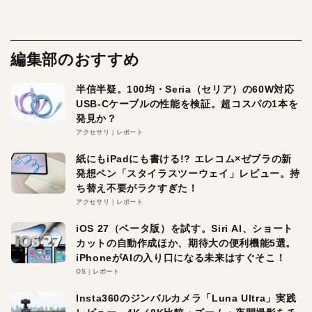
編集部のおすすめ
半信半疑。100均・Seria（セリア）の60W対応
USB-Cケーブルの性能を検証。超コスパの1本を
発見か？
アクセサリ
レポート
紙にもiPadにも書ける!? エレコム×ゼブラの新
発想ペン「スタイラスツーウェイ」レビュー。持
ち替え不要がラクすぎた！
アクセサリ
レポート
iOS 27（ベータ版）を試す。Siri AI、ショート
カットの自動作成ほか、期待大の便利機能5選。
iPhoneがAIの入り口になる未来はすぐそこ！
OS
レポート
Insta360のジンバルカメラ「Luna Ultra」実践