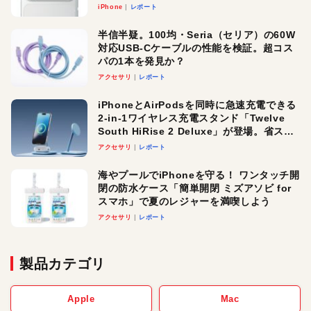
iPhone
レポート
半信半疑。100均・Seria（セリア）の60W
対応USB-Cケーブルの性能を検証。超コス
パの1本を発見か？
アクセサリ
レポート
iPhoneとAirPodsを同時に急速充電できる
2-in-1ワイヤレス充電スタンド「Twelve
South HiRise 2 Deluxe」が登場。省スペ
ースでおしゃれに充電したい人にオスス
アクセサリ
レポート
メ！
海やプールでiPhoneを守る！ ワンタッチ開
閉の防水ケース「簡単開閉 ミズアソビ for
スマホ」で夏のレジャーを満喫しよう
アクセサリ
レポート
製品カテゴリ
Apple
Mac