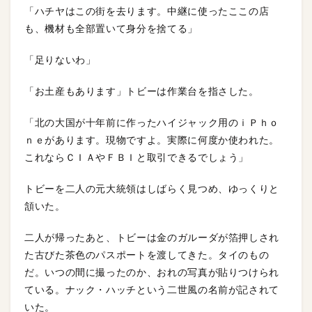
「ハチヤはこの街を去ります。中継に使ったここの店
も、機材も全部置いて身分を捨てる」
「足りないわ」
「お土産もあります」トビーは作業台を指さした。
「北の大国が十年前に作ったハイジャック用のｉＰｈｏ
ｎｅがあります。現物ですよ。実際に何度か使われた。
これならＣＩＡやＦＢＩと取引できるでしょう」
トビーを二人の元大統領はしばらく見つめ、ゆっくりと
頷いた。
二人が帰ったあと、トビーは金のガルーダが箔押しされ
た古びた茶色のパスポートを渡してきた。タイのもの
だ。いつの間に撮ったのか、おれの写真が貼りつけられ
ている。ナック・ハッチという二世風の名前が記されて
いた。