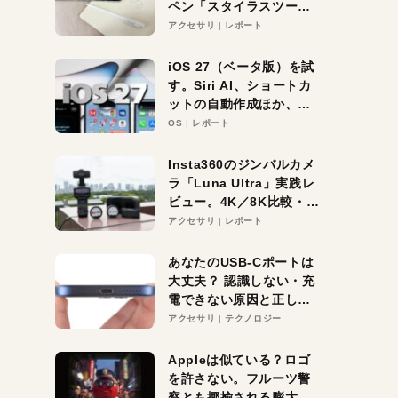
ペン「スタイラスツーウ
ェイ」レビュー。持ち替
アクセサリ
レポート
え不要がラクすぎた！
iOS 27（ベータ版）を試
す。Siri AI、ショートカ
ットの自動作成ほか、期
待大の便利機能5選。
OS
レポート
iPhoneがAIの入り口にな
る未来はすぐそこ！
Insta360のジンバルカメ
ラ「Luna Ultra」実践レ
ビュー。4K／8K比較・ズ
ーム・夜間撮影をチェッ
アクセサリ
レポート
ク
あなたのUSB-Cポートは
大丈夫？ 認識しない・充
電できない原因と正しい
対策
アクセサリ
テクノロジー
Appleは似ている？ロゴ
を許さない。フルーツ警
察とも揶揄される膨大な