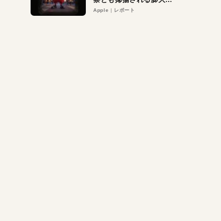
異議申し立て。対象は非
Apple
レポート
営利団体や公益団体も。
Appleロゴを“過剰”に守
る理由とは