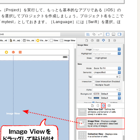
］→［Project］を実行して、もっとも基本的なアプリである［iOS］の
plication］を選択してプロジェクトを作成しましょう。プロジェクト名をここで
er］には「mytest」としておきます。［Language］には［Swift］を選択。ほ