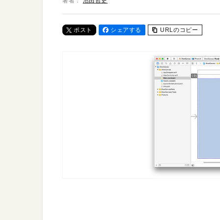
著者：
沼田哲史
ポスト
シェアする
URLのコピー