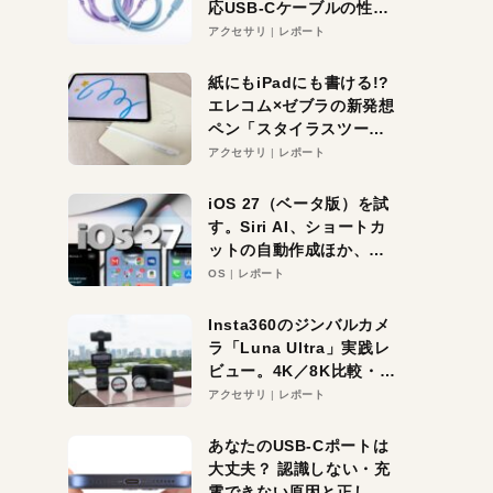
応USB-Cケーブルの性能
を検証。超コスパの1本を
アクセサリ
レポート
発見か？
紙にもiPadにも書ける!?
エレコム×ゼブラの新発想
ペン「スタイラスツーウ
ェイ」レビュー。持ち替
アクセサリ
レポート
え不要がラクすぎた！
iOS 27（ベータ版）を試
す。Siri AI、ショートカ
ットの自動作成ほか、期
待大の便利機能5選。
OS
レポート
iPhoneがAIの入り口にな
る未来はすぐそこ！
Insta360のジンバルカメ
ラ「Luna Ultra」実践レ
ビュー。4K／8K比較・ズ
ーム・夜間撮影をチェッ
アクセサリ
レポート
ク
あなたのUSB-Cポートは
大丈夫？ 認識しない・充
電できない原因と正しい