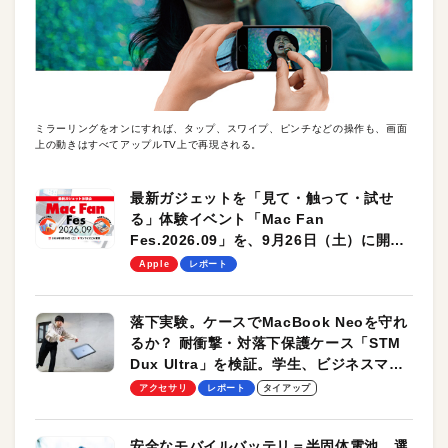
ミラーリングをオンにすれば、タップ、スワイプ、ピンチなどの操作も、画面
上の動きはすべてアップルTV上で再現される。
最新ガジェットを「見て・触って・試せ
る」体験イベント「Mac Fan
Fes.2026.09」を、9月26日（土）に開催
します！
Apple
レポート
落下実験。ケースでMacBook Neoを守れ
るか？ 耐衝撃・対落下保護ケース「STM
Dux Ultra」を検証。学生、ビジネスマン
のモバイルユースに最適！
アクセサリ
レポート
タイアップ
安全なモバイルバッテリ＝半固体電池。選