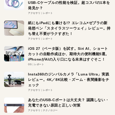
USB-Cケーブルの性能を検証。超コスパの1本を
発見か？
アクセサリ
レポート
紙にもiPadにも書ける!? エレコム×ゼブラの新
発想ペン「スタイラスツーウェイ」レビュー。持
ち替え不要がラクすぎた！
アクセサリ
レポート
iOS 27（ベータ版）を試す。Siri AI、ショート
カットの自動作成ほか、期待大の便利機能5選。
iPhoneがAIの入り口になる未来はすぐそこ！
OS
レポート
Insta360のジンバルカメラ「Luna Ultra」実践
レビュー。4K／8K比較・ズーム・夜間撮影をチ
ェック
アクセサリ
レポート
あなたのUSB-Cポートは大丈夫？ 認識しない・
充電できない原因と正しい対策
アクセサリ
テクノロジー