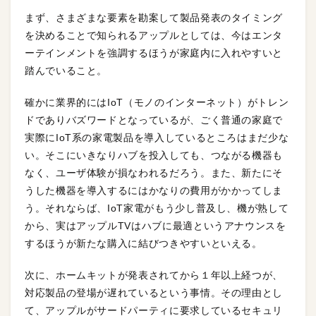
まず、さまざまな要素を勘案して製品発表のタイミング
を決めることで知られるアップルとしては、今はエンタ
ーテインメントを強調するほうが家庭内に入れやすいと
踏んでいること。
確かに業界的にはIoT（モノのインターネット）がトレン
ドでありバズワードとなっているが、ごく普通の家庭で
実際にIoT系の家電製品を導入しているところはまだ少な
い。そこにいきなりハブを投入しても、つながる機器も
なく、ユーザ体験が損なわれるだろう。また、新たにそ
うした機器を導入するにはかなりの費用がかかってしま
う。それならば、IoT家電がもう少し普及し、機が熟して
から、実はアップルTVはハブに最適というアナウンスを
するほうが新たな購入に結びつきやすいといえる。
次に、ホームキットが発表されてから１年以上経つが、
対応製品の登場が遅れているという事情。その理由とし
て、アップルがサードパーティに要求しているセキュリ