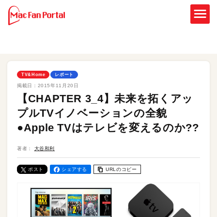
TV&Home
レポート
掲載日：
2015年11月20日
【CHAPTER 3_4】未来を拓くアッ
プルTVイノベーションの全貌
●Apple TVはテレビを変えるのか??
著者：
大谷和利
ポスト
シェアする
URLのコピー