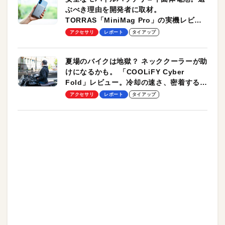
ぶべき理由を開発者に取材。
TORRAS「MiniMag Pro」の実機レビュ
ーも
アクセサリ
レポート
タイアップ
夏場のバイクは地獄？ ネッククーラーが助
けになるかも。 「COOLiFY Cyber
Fold」レビュー。冷却の速さ、密着する冷
却プレート、シンプルな操作性がグッド！
アクセサリ
レポート
タイアップ