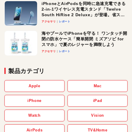
iPhoneとAirPodsを同時に急速充電できる
2-in-1ワイヤレス充電スタンド「Twelve
South HiRise 2 Deluxe」が登場。省スペ
ースでおしゃれに充電したい人にオスス
アクセサリ
レポート
メ！
海やプールでiPhoneを守る！ ワンタッチ開
閉の防水ケース「簡単開閉 ミズアソビ for
スマホ」で夏のレジャーを満喫しよう
アクセサリ
レポート
製品カテゴリ
Apple
Mac
iPhone
iPad
Watch
Vision
AirPods
TV&Home