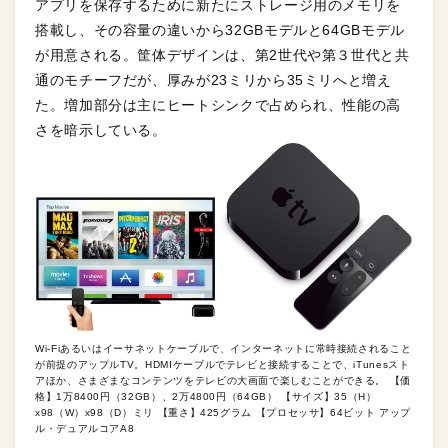
アプリを保存するために新たにストレージ用のメモリを
搭載し、その容量の違いから32GBモデルと64GBモデル
が用意される。筐体デザインは、第2世代や第３世代と共
通のモチーフだが、厚みが23ミリから35ミリへと増え
た。増加部分は主にヒートシンクで占められ、性能の高
さを暗示している。
Wi-Fiあるいはイーサネットケーブルで、インターネットに常時接続されること
が前提のアップルTV。HDMIケーブルでテレビと接続することで、iTunesスト
アほか、さまざまなコンテンツをテレビの大画面で楽しむことができる。 【価
格】1万8400円（32GB）、2万4800円（64GB） 【サイズ】35（H）
x98（W）x98（D）ミリ 【重さ】425グラム 【プロセッサ】64ビット アップ
ル・デュアルコアA8