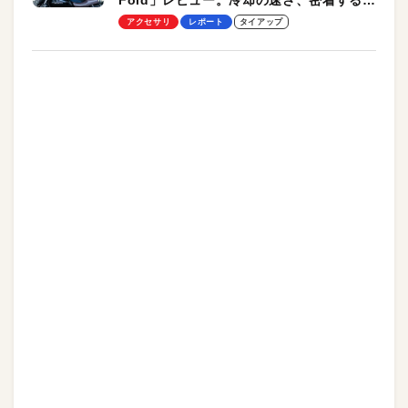
Fold」レビュー。冷却の速さ、密着する冷
却プレート、シンプルな操作性がグッド！
アクセサリ
レポート
タイアップ