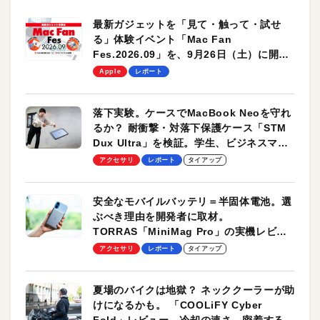
最新ガジェットを「見て・触って・試せ
る」体験イベント「Mac Fan
Fes.2026.09」を、9月26日（土）に開催
します！
Apple
レポート
落下実験。ケースでMacBook Neoを守れ
るか？ 耐衝撃・対落下保護ケース「STM
Dux Ultra」を検証。学生、ビジネスマン
のモバイルユースに最適！
アクセサリ
レポート
タイアップ
安全なモバイルバッテリ＝半固体電池。選
ぶべき理由を開発者に取材。
TORRAS「MiniMag Pro」の実機レビュ
ーも
アクセサリ
レポート
タイアップ
夏場のバイクは地獄？ ネッククーラーが助
けになるかも。 「COOLiFY Cyber