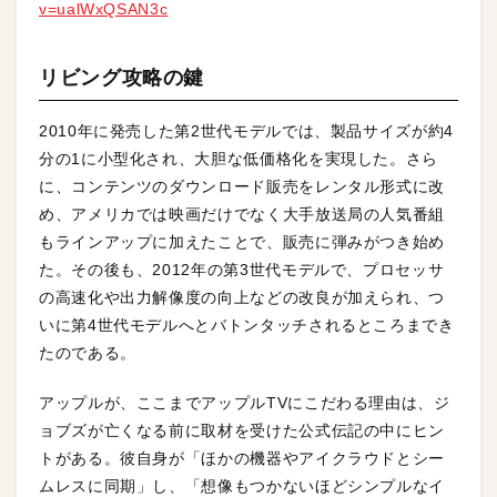
v=ualWxQSAN3c
リビング攻略の鍵
2010年に発売した第2世代モデルでは、製品サイズが約4
分の1に小型化され、大胆な低価格化を実現した。さら
に、コンテンツのダウンロード販売をレンタル形式に改
め、アメリカでは映画だけでなく大手放送局の人気番組
もラインアップに加えたことで、販売に弾みがつき始め
た。その後も、2012年の第3世代モデルで、プロセッサ
の高速化や出力解像度の向上などの改良が加えられ、つ
いに第4世代モデルへとバトンタッチされるところまでき
たのである。
アップルが、ここまでアップルTVにこだわる理由は、ジ
ョブズが亡くなる前に取材を受けた公式伝記の中にヒン
トがある。彼自身が「ほかの機器やアイクラウドとシー
ムレスに同期」し、「想像もつかないほどシンプルなイ