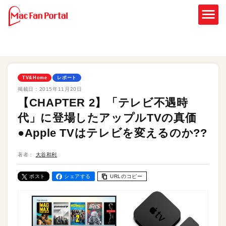
TV&Home
レポート
掲載日：
2015年11月20日
【CHAPTER 2】「テレビ不遇時
代」に登場したアップルTVの真価
●Apple TVはテレビを変えるのか??
著者：
大谷和利
ポスト
シェアする
URLのコピー