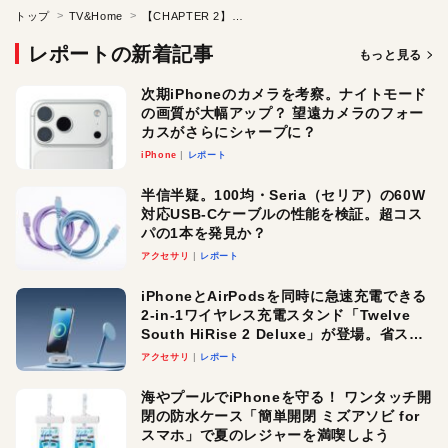
トップ
TV&Home
【CHAPTER 2】「テレビ不遇時代」に登場したアップルTVの真価●Apple TVはテレビを変えるのか??
レポートの新着記事
もっと見る
次期iPhoneのカメラを考察。ナイトモード
の画質が大幅アップ？ 望遠カメラのフォー
カスがさらにシャープに？
iPhone
レポート
半信半疑。100均・Seria（セリア）の60W
対応USB-Cケーブルの性能を検証。超コス
パの1本を発見か？
アクセサリ
レポート
iPhoneとAirPodsを同時に急速充電できる
2-in-1ワイヤレス充電スタンド「Twelve
South HiRise 2 Deluxe」が登場。省スペ
ースでおしゃれに充電したい人にオスス
アクセサリ
レポート
メ！
海やプールでiPhoneを守る！ ワンタッチ開
閉の防水ケース「簡単開閉 ミズアソビ for
スマホ」で夏のレジャーを満喫しよう