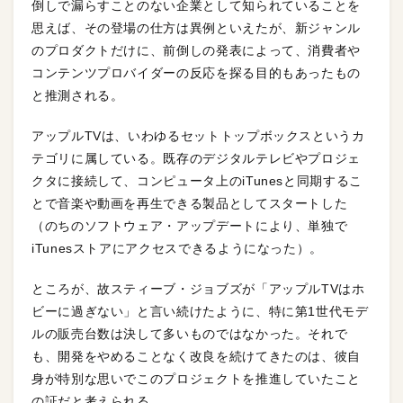
倒しで漏らすことのない企業として知られていることを
思えば、その登場の仕方は異例といえたが、新ジャンル
のプロダクトだけに、前倒しの発表によって、消費者や
コンテンツプロバイダーの反応を探る目的もあったもの
と推測される。
アップルTVは、いわゆるセットトップボックスというカ
テゴリに属している。既存のデジタルテレビやプロジェ
クタに接続して、コンピュータ上のiTunesと同期するこ
とで音楽や動画を再生できる製品としてスタートした
（のちのソフトウェア・アップデートにより、単独で
iTunesストアにアクセスできるようになった）。
ところが、故スティーブ・ジョブズが「アップルTVはホ
ビーに過ぎない」と言い続けたように、特に第1世代モデ
ルの販売台数は決して多いものではなかった。それで
も、開発をやめることなく改良を続けてきたのは、彼自
身が特別な思いでこのプロジェクトを推進していたこと
の証だと考えられる。