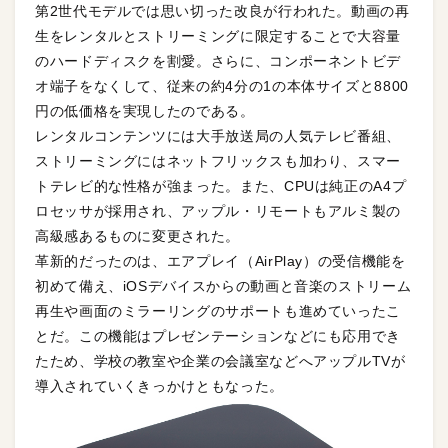
第2世代モデルでは思い切った改良が行われた。動画の再
生をレンタルとストリーミングに限定することで大容量
のハードディスクを割愛。さらに、コンポーネントビデ
オ端子をなくして、従来の約4分の1の本体サイズと8800
円の低価格を実現したのである。
レンタルコンテンツには大手放送局の人気テレビ番組、
ストリーミングにはネットフリックスも加わり、スマー
トテレビ的な性格が強まった。また、CPUは純正のA4プ
ロセッサが採用され、アップル・リモートもアルミ製の
高級感あるものに変更された。
革新的だったのは、エアプレイ（AirPlay）の受信機能を
初めて備え、iOSデバイスからの動画と音楽のストリーム
再生や画面のミラーリングのサポートも進めていったこ
とだ。この機能はプレゼンテーションなどにも応用でき
たため、学校の教室や企業の会議室などへアップルTVが
導入されていくきっかけともなった。