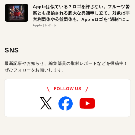
Appleは似ている？ロゴを許さない。フルーツ警
察とも揶揄される膨大な異議申し立て。対象は非
営利団体や公益団体も。Appleロゴを“過剰”に守
る理由とは
Apple
レポート
SNS
最新記事やお知らせ、編集部員の取材レポートなどを投稿中！
ぜひフォローをお願いします。
FOLLOW US