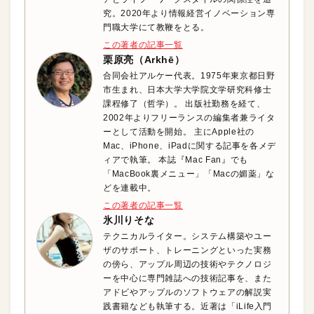
究。2020年より情報経営イノベーション専
門職大学にて教鞭をとる。
この著者の記事一覧
栗原亮（Arkhē）
合同会社アルケー代表。1975年東京都日野
市生まれ、日本大学大学院文学研究科修士
課程修了（哲学）。 出版社勤務を経て、
2002年よりフリーランスの編集者兼ライタ
ーとして活動を開始。 主にApple社の
Mac、iPhone、iPadに関する記事を各メデ
ィアで執筆。 本誌『Mac Fan』でも
「MacBook裏メニュー」「Macの媚薬」な
どを連載中。
この著者の記事一覧
氷川りそな
テクニカルライター。システム構築やユー
ザのサポート、トレーニングといった実務
の傍ら、アップル周辺の技術やテクノロジ
ーを中心に専門雑誌への技術記事を、また
アドビやアップルのソフトウェアの解説実
践書籍なども執筆する。近著は「iLife入門