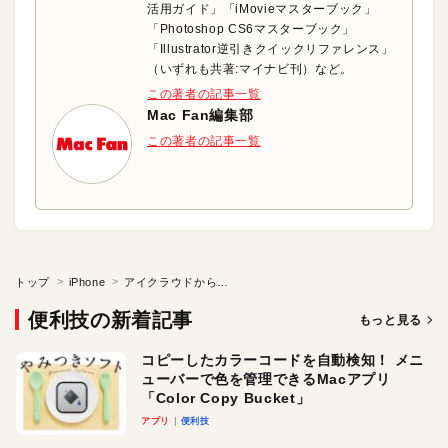
活用ガイド」「iMovieマスターブック」
「Photoshop CS6マスターブック」
「Illustrator逆引きクイックリファレンス」
（いずれも共著:マイナビ刊）など。
この著者の記事一覧
Mac Fan編集部
この著者の記事一覧
トップ
iPhone
アイクラウドから環境移行する
便利技の新着記事
もっと見る
コピーしたカラーコードを自動検知！ メニ
ューバーで色を管理できるMacアプリ
「Color Copy Bucket」
アプリ
便利技