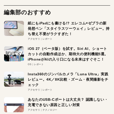
編集部のおすすめ
紙にもiPadにも書ける!? エレコム×ゼブラの新
発想ペン「スタイラスツーウェイ」レビュー。持
ち替え不要がラクすぎた！
アクセサリ
レポート
iOS 27（ベータ版）を試す。Siri AI、ショート
カットの自動作成ほか、期待大の便利機能5選。
iPhoneがAIの入り口になる未来はすぐそこ！
OS
レポート
Insta360のジンバルカメラ「Luna Ultra」実践
レビュー。4K／8K比較・ズーム・夜間撮影をチ
ェック
アクセサリ
レポート
あなたのUSB-Cポートは大丈夫？ 認識しない・
充電できない原因と正しい対策
アクセサリ
テクノロジー