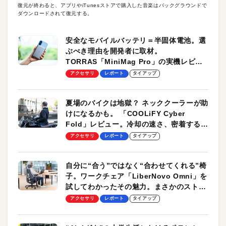
復元が終わると、アプリやiTunesストアで購入した音楽はバックグラウンドで
ダウンロードされて復元する。
安全なモバイルバッテリ＝半固体電池。選
ぶべき理由を開発者に取材。
TORRAS「MiniMag Pro」の実機レビュ
ーも
アクセサリ
レポート
タイアップ
夏場のバイクは地獄？ ネッククーラーが助
けになるかも。 「COOLiFY Cyber
Fold」レビュー。冷却の速さ、密着する冷
却プレート、シンプルな操作性がグッド！
アクセサリ
レポート
タイアップ
自分に“合う”ではなく“合わせてくれる”椅
子。ワークチェア「LiberNovo Omni」を
試してわかったその魅力。まさかのストレ
ッチ機能も搭載
アクセサリ
レポート
タイアップ