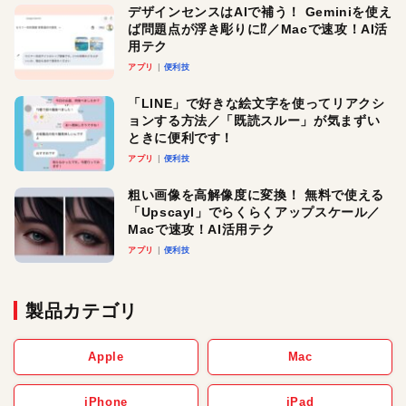
デザインセンスはAIで補う！ Geminiを使え
ば問題点が浮き彫りに⁉︎／Macで速攻！AI活
用テク
アプリ
便利技
「LINE」で好きな絵文字を使ってリアクシ
ョンする方法／「既読スルー」が気まずい
ときに便利です！
アプリ
便利技
粗い画像を高解像度に変換！ 無料で使える
「Upscayl」でらくらくアップスケール／
Macで速攻！AI活用テク
アプリ
便利技
製品カテゴリ
Apple
Mac
iPhone
iPad