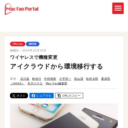
iPhone
便利技
掲載日：
2015年10月15日
ワイヤレスで機種変更
アイクラウドから環境移行する
著者：
石川温
林信行
中村朝美
小平淳一
松山茂
松村太郎
栗原亮
（Arkhē）
氷川りそな
Mac Fan編集部
ポスト
シェアする
URLのコピー