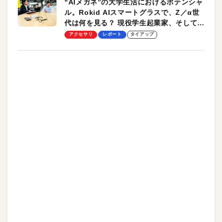
“AIメガネ”の大学生活におけるポテンシャ
ル。Rokid AIスマートグラスで、Z／α世
代は何を見る？ 現役学生起業家、そして教
授による体験会レポート【PR】
アクセサリ
レポート
タイアップ