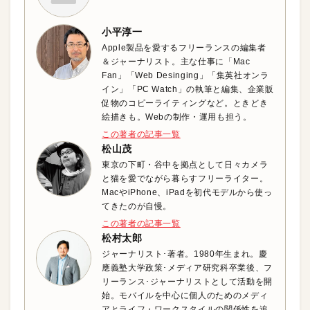
小平淳一
Apple製品を愛するフリーランスの編集者
＆ジャーナリスト。主な仕事に「Mac
Fan」「Web Desinging」「集英社オンラ
イン」「PC Watch」の執筆と編集、企業販
促物のコピーライティングなど。ときどき
絵描きも。Webの制作・運用も担う。
この著者の記事一覧
松山茂
東京の下町・谷中を拠点として日々カメラ
と猫を愛でながら暮らすフリーライター。
MacやiPhone、iPadを初代モデルから使っ
てきたのが自慢。
この著者の記事一覧
松村太郎
ジャーナリスト･著者。1980年生まれ。慶
應義塾大学政策･メディア研究科卒業後、フ
リーランス･ジャーナリストとして活動を開
始。モバイルを中心に個人のためのメディ
アとライフ・ワークスタイルの関係性を追