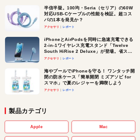
半信半疑。100均・Seria（セリア）の60W
対応USB-Cケーブルの性能を検証。超コス
パの1本を発見か？
アクセサリ
レポート
iPhoneとAirPodsを同時に急速充電できる
2-in-1ワイヤレス充電スタンド「Twelve
South HiRise 2 Deluxe」が登場。省スペ
ースでおしゃれに充電したい人にオスス
アクセサリ
レポート
メ！
海やプールでiPhoneを守る！ ワンタッチ開
閉の防水ケース「簡単開閉 ミズアソビ for
スマホ」で夏のレジャーを満喫しよう
アクセサリ
レポート
製品カテゴリ
Apple
Mac