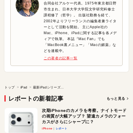
合同会社アルケー代表。1975年東京都日野
市生まれ、日本大学大学院文学研究科修士
課程修了（哲学）。 出版社勤務を経て、
2002年よりフリーランスの編集者兼ライタ
ーとして活動を開始。 主にApple社の
Mac、iPhone、iPadに関する記事を各メデ
ィアで執筆。 本誌『Mac Fan』でも
「MacBook裏メニュー」「Macの媚薬」な
どを連載中。
この著者の記事一覧
トップ
iPad
最新iPadシリーズのラインアップを知る
レポートの新着記事
もっと見る
次期iPhoneのカメラを考察。ナイトモード
の画質が大幅アップ？ 望遠カメラのフォー
カスがさらにシャープに？
iPhone
レポート