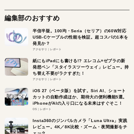
編集部のおすすめ
半信半疑。100均・Seria（セリア）の60W対応
USB-Cケーブルの性能を検証。超コスパの1本を
発見か？
アクセサリ
レポート
紙にもiPadにも書ける!? エレコム×ゼブラの新
発想ペン「スタイラスツーウェイ」レビュー。持
ち替え不要がラクすぎた！
アクセサリ
レポート
iOS 27（ベータ版）を試す。Siri AI、ショート
カットの自動作成ほか、期待大の便利機能5選。
iPhoneがAIの入り口になる未来はすぐそこ！
OS
レポート
Insta360のジンバルカメラ「Luna Ultra」実践
レビュー。4K／8K比較・ズーム・夜間撮影をチ
ェック