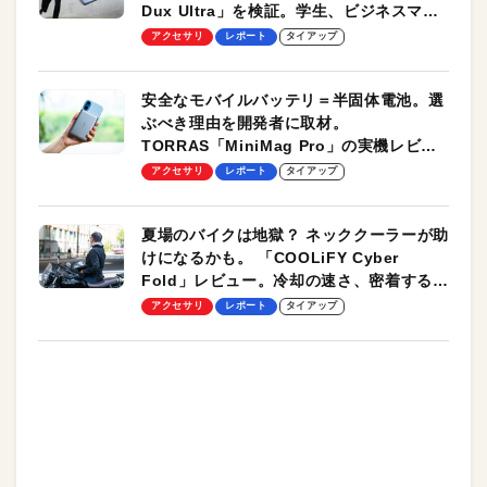
Dux Ultra」を検証。学生、ビジネスマン
のモバイルユースに最適！
アクセサリ
レポート
タイアップ
安全なモバイルバッテリ＝半固体電池。選
ぶべき理由を開発者に取材。
TORRAS「MiniMag Pro」の実機レビュ
ーも
アクセサリ
レポート
タイアップ
夏場のバイクは地獄？ ネッククーラーが助
けになるかも。 「COOLiFY Cyber
Fold」レビュー。冷却の速さ、密着する冷
却プレート、シンプルな操作性がグッド！
アクセサリ
レポート
タイアップ