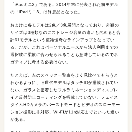
「iPadミニ2」である。2014年末に発表された前モデル
の「iPadミニ3」は終息品となった。
おまけに各モデルは2色／3色展開となっており、外観の
サイズは3種類なのにストレージ容量の違いも含めると合
計61モデルという複雑怪奇なラインアップとなってい
る。だが、これはパーソナルユースから法人利用までの
選択肢に柔軟に合わせられることも意味しているのでネ
ガティブに考える必要はない。
たとえば、左のスペック一覧表をよく見比べてもらうと
わかるように、旧世代モデルはタッチIDが搭載されてい
ない、ガラスと密着したフルラミネーションディスプレ
イと反射防止コーティングを搭載していない、フェイス
タイムHDカメラのバーストモードとビデオのスローモー
ション撮影に非対応、Wi-Fiが11n対応までといった違い
がある。