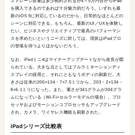
ストレージ容量は多少制約されるが4～5万円台からiPad
を購入できるのであれば十分魅力的だろう。いずれも最
新のiOS 9に対応しているのだから、日常的なほとんどの
シーンに対応できる。もちろん、最新のUI／UXを体験し
たい、ビジネスやクリエイティブで最高のパフォーマン
スを求めたいというニーズに対しては、現状はiPadプロ
の登場を待つよりほかないだろう。
なお、iPadミニ4はマイナーアップデートながら改良が図
られている。大きな点としてはフルラミネーションディ
スプレイの採用と、それにともなうボディの刷新だ。大
きさは従来の200×134・7×7.5ミリから、203・2×134・
8×6.1ミリになった。また、重さが341グラムが304グラ
ムになっている（Wi-Fi+セルラーモデルの場合）。プロ
セッサおよびモーションコプロセッサもアップグレード
され、カメラ、ワイヤレス機能も刷新された。
iPadシリーズ比較表