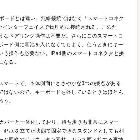
ーボードとは違い、無線接続ではなく「スマートコネク
れる新しいインターフェイスで物理的に接続される。このた
うなペアリング操作は不要だ。さらにこのスマートコ
ボード側に電池を入れなくてもよく、使うときにキー
う操作も必要ない。iPad側のスマートコネクタと接
になる。
スマートで、本体側面にささやかな3つの接点がある
ではないので、キーボードを外しているときはほとん
ろう。
のカバーと一体化しており、持ち歩きも非常にスマー
iPadを立てた状態で固定できるスタンドとしても利
ーと同様のポリウレタン素材、ガラス面と接する裏地