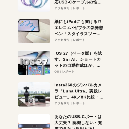
応USB-Cケーブルの性能
を検証。超コスパの1本を
アクセサリ
レポート
発見か？
紙にもiPadにも書ける!?
エレコム×ゼブラの新発想
ペン「スタイラスツーウ
ェイ」レビュー。持ち替
アクセサリ
レポート
え不要がラクすぎた！
iOS 27（ベータ版）を試
す。Siri AI、ショートカ
ットの自動作成ほか、期
待大の便利機能5選。
OS
レポート
iPhoneがAIの入り口にな
る未来はすぐそこ！
Insta360のジンバルカメ
ラ「Luna Ultra」実践レ
ビュー。4K／8K比較・ズ
ーム・夜間撮影をチェッ
アクセサリ
レポート
ク
あなたのUSB-Cポートは
大丈夫？ 認識しない・充
電できない原因と正しい