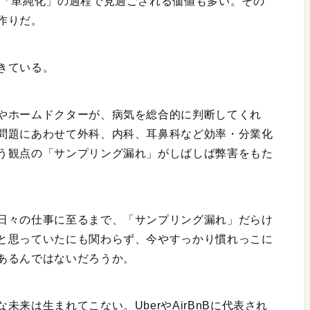
り「単純化」の過程で見過ごされる価値も多い。その
作りだ。
きている。
やホームドクターが、病気を総合的に判断してくれ
問題にあわせて外科、内科、耳鼻科など効率・分業化
う観点の「サンプリング漏れ」がしばしば弊害をもた
日々の仕事に至るまで、「サンプリング漏れ」だらけ
と思っていたにも関わらず、今やすっかり慣れっこに
あるんではないだろうか。
来は生まれてこない。UberやAirBnBに代表され