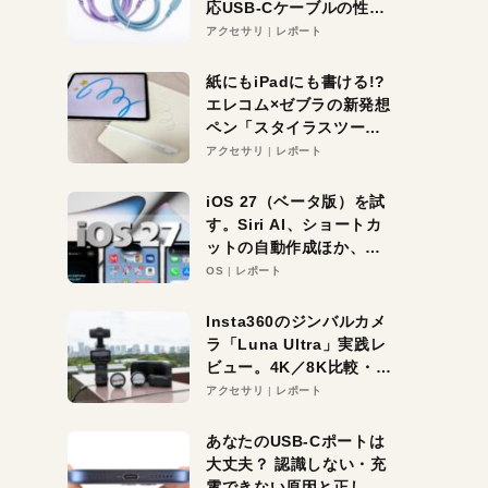
応USB-Cケーブルの性能
を検証。超コスパの1本を
アクセサリ
レポート
発見か？
紙にもiPadにも書ける!?
エレコム×ゼブラの新発想
ペン「スタイラスツーウ
ェイ」レビュー。持ち替
アクセサリ
レポート
え不要がラクすぎた！
iOS 27（ベータ版）を試
す。Siri AI、ショートカ
ットの自動作成ほか、期
待大の便利機能5選。
OS
レポート
iPhoneがAIの入り口にな
る未来はすぐそこ！
Insta360のジンバルカメ
ラ「Luna Ultra」実践レ
ビュー。4K／8K比較・ズ
ーム・夜間撮影をチェッ
アクセサリ
レポート
ク
あなたのUSB-Cポートは
大丈夫？ 認識しない・充
電できない原因と正しい