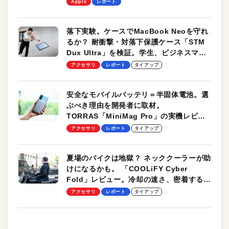
します！
Apple
レポート
落下実験。ケースでMacBook Neoを守れ
るか？ 耐衝撃・対落下保護ケース「STM
Dux Ultra」を検証。学生、ビジネスマン
のモバイルユースに最適！
アクセサリ
レポート
タイアップ
安全なモバイルバッテリ＝半固体電池。選
ぶべき理由を開発者に取材。
TORRAS「MiniMag Pro」の実機レビュ
ーも
アクセサリ
レポート
タイアップ
夏場のバイクは地獄？ ネッククーラーが助
けになるかも。 「COOLiFY Cyber
Fold」レビュー。冷却の速さ、密着する冷
却プレート、シンプルな操作性がグッド！
アクセサリ
レポート
タイアップ