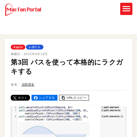
Apple
レポート
掲載日：
2015年9月18日
第3回 パスを使って本格的にラクガ
キする
著者：
沼田哲史
ポスト
シェアする
URLのコピー