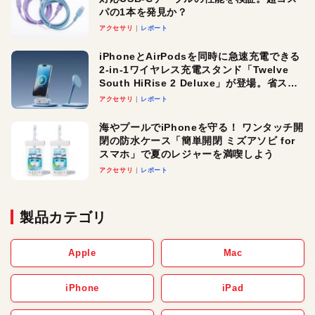
パの1本を発見か？
アクセサリ
レポート
iPhoneとAirPodsを同時に急速充電できる
2-in-1ワイヤレス充電スタンド「Twelve
South HiRise 2 Deluxe」が登場。省スペ
ースでおしゃれに充電したい人にオスス
アクセサリ
レポート
メ！
海やプールでiPhoneを守る！ ワンタッチ開
閉の防水ケース「簡単開閉 ミズアソビ for
スマホ」で夏のレジャーを満喫しよう
アクセサリ
レポート
製品カテゴリ
Apple
Mac
iPhone
iPad