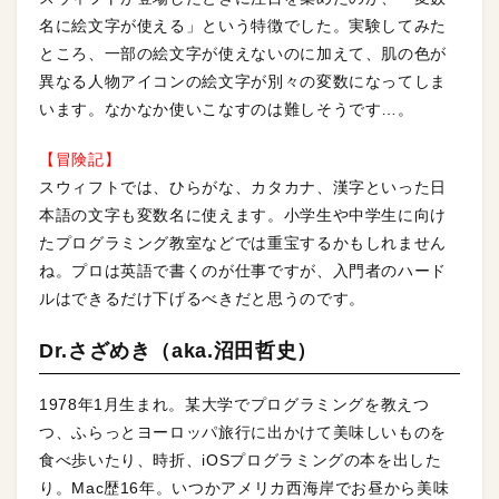
名に絵文字が使える」という特徴でした。実験してみた
ところ、一部の絵文字が使えないのに加えて、肌の色が
異なる人物アイコンの絵文字が別々の変数になってしま
います。なかなか使いこなすのは難しそうです…。
【冒険記】
スウィフトでは、ひらがな、カタカナ、漢字といった日
本語の文字も変数名に使えます。小学生や中学生に向け
たプログラミング教室などでは重宝するかもしれません
ね。プロは英語で書くのが仕事ですが、入門者のハード
ルはできるだけ下げるべきだと思うのです。
Dr.さざめき（aka.沼田哲史）
1978年1月生まれ。某大学でプログラミングを教えつ
つ、ふらっとヨーロッパ旅行に出かけて美味しいものを
食べ歩いたり、時折、iOSプログラミングの本を出した
り。Mac歴16年。いつかアメリカ西海岸でお昼から美味