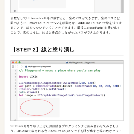
引数なしでUIBezierPathを作成すると、空のパスができます。空のパスには、
図のように、moveToPointでペンを移動させ、addLineToPointで線を追加す
ることで、線をつないでいくことができます。最後にclosePath()を呼び出す
ことで、図のように、始点と終点がつながったパスができ上がります。
【STEP 2】線と塗り潰し
2015年9月号で取り上げたお絵描きプログラミングと組み合わせてみましょ
う。UIColorで表される色にsetStroke()メソッドを呼び出すと線の色がセット