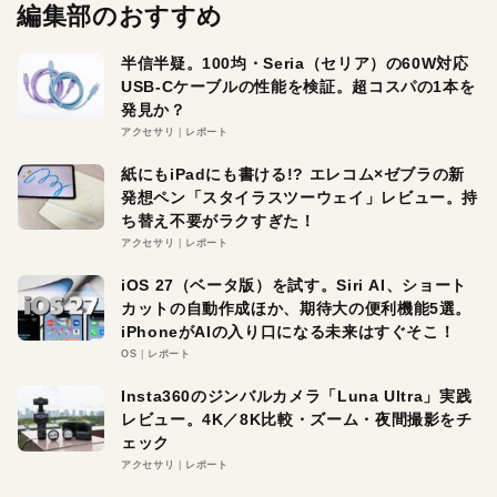
編集部のおすすめ
半信半疑。100均・Seria（セリア）の60W対応
USB-Cケーブルの性能を検証。超コスパの1本を
発見か？
アクセサリ
レポート
紙にもiPadにも書ける!? エレコム×ゼブラの新
発想ペン「スタイラスツーウェイ」レビュー。持
ち替え不要がラクすぎた！
アクセサリ
レポート
iOS 27（ベータ版）を試す。Siri AI、ショート
カットの自動作成ほか、期待大の便利機能5選。
iPhoneがAIの入り口になる未来はすぐそこ！
OS
レポート
Insta360のジンバルカメラ「Luna Ultra」実践
レビュー。4K／8K比較・ズーム・夜間撮影をチ
ェック
アクセサリ
レポート