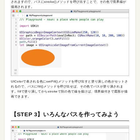
されますので、パスにstroke()メソッドを呼び出すことで、その色で境界線が
描画されます。
UIColorで表される色にsetFill()メソッドを呼び出すと塗り潰しの色がセットさ
れるので、パスにfill()メソッドを呼び出せば、その色でパスが塗り潰されま
す。fillで塗り潰してからstrokeで別の色で線を描けば、境界線付きで図形が描
画できます。
【STEP 3】いろんなパスを作ってみよう