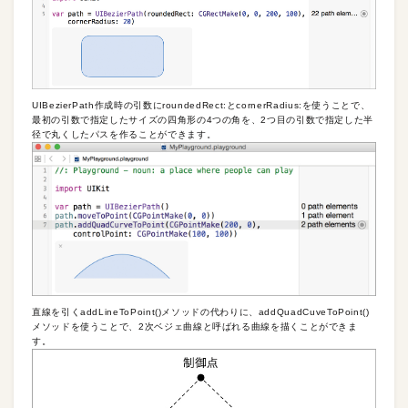
UIBezierPath作成時の引数にroundedRect:とcornerRadius:を使うことで、
最初の引数で指定したサイズの四角形の4つの角を、2つ目の引数で指定した半
径で丸くしたパスを作ることができます。
直線を引くaddLineToPoint()メソッドの代わりに、addQuadCuveToPoint()
メソッドを使うことで、2次ベジェ曲線と呼ばれる曲線を描くことができま
す。