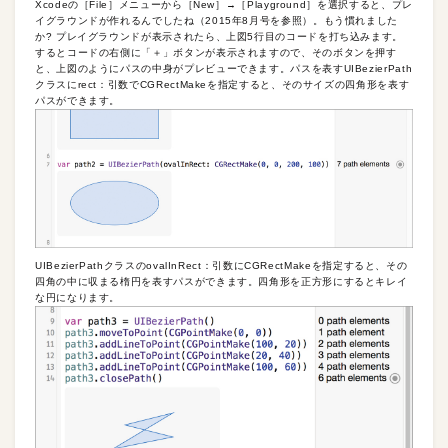
Xcodeの［File］メニューから［New］→［Playground］を選択すると、プレ
イグラウンドが作れるんでしたね（2015年8月号を参照）。もう慣れました
か? プレイグラウンドが表示されたら、上図5行目のコードを打ち込みます。
するとコードの右側に「＋」ボタンが表示されますので、そのボタンを押す
と、上図のようにパスの中身がプレビューできます。パスを表すUIBezierPath
クラスにrect：引数でCGRectMakeを指定すると、そのサイズの四角形を表す
パスができます。
UIBezierPathクラスのovalInRect：引数にCGRectMakeを指定すると、その
四角の中に収まる楕円を表すパスができます。四角形を正方形にするとキレイ
な円になります。