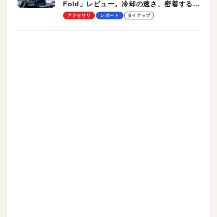
Fold」レビュー。冷却の速さ、密着する冷
却プレート、シンプルな操作性がグッド！
アクセサリ
レポート
タイアップ