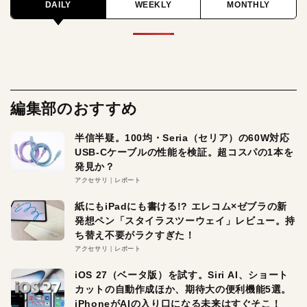
DAILY
WEEKLY
MONTHLY
編集部のおすすめ
半信半疑。100均・Seria（セリア）の60W対応
USB-Cケーブルの性能を検証。超コスパの1本を
発見か？
アクセサリ
レポート
紙にもiPadにも書ける!? エレコム×ゼブラの新
発想ペン「スタイラスツーウェイ」レビュー。持
ち替え不要がラクすぎた！
アクセサリ
レポート
iOS 27（ベータ版）を試す。Siri AI、ショート
カットの自動作成ほか、期待大の便利機能5選。
iPhoneがAIの入り口になる未来はすぐそこ！