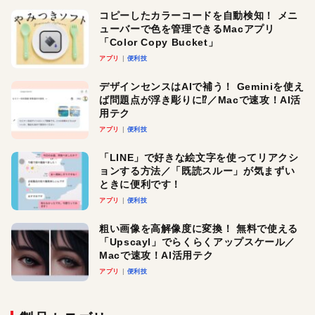
コピーしたカラーコードを自動検知！ メニ
ューバーで色を管理できるMacアプリ
「Color Copy Bucket」
アプリ
便利技
デザインセンスはAIで補う！ Geminiを使え
ば問題点が浮き彫りに⁉︎／Macで速攻！AI活
用テク
アプリ
便利技
「LINE」で好きな絵文字を使ってリアクシ
ョンする方法／「既読スルー」が気まずい
ときに便利です！
アプリ
便利技
粗い画像を高解像度に変換！ 無料で使える
「Upscayl」でらくらくアップスケール／
Macで速攻！AI活用テク
アプリ
便利技