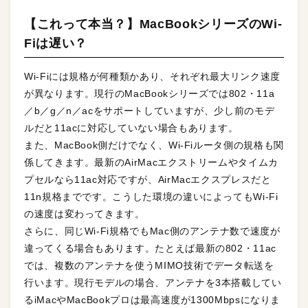
【これって本当？】MacBookシリーズのWi-
Fiは遅い？
Wi-Fiには規格が何種類かあり、それぞれ最大リンク速度
が異なります。現行のMacBookシリーズでは802・11a
／b／g／n／acをサポートしていますが、少し前のモデ
ルだと11acに対応していない場合もあります。
また、MacBook側だけでなく、Wi-Fiルータ側の規格も関
係してきます。最新のAirMacエクストリームやタイムカ
プセルなら11ac対応ですが、AirMacエクスプレスだと
11n規格までです。こうした環境の違いによってもWi-Fi
の速度は変わってきます。
さらに、同じWi-Fi規格でもMac側のアンテナ数で速度が
違ってくる場合もあります。たとえば最新の802・11ac
では、複数のアンテナを使うMIMO技術でデータ転送を
行います。現行モデルの場合、アンテナを3本搭載してい
るiMacやMacBookプロは最高速度が1300Mbpsになりま