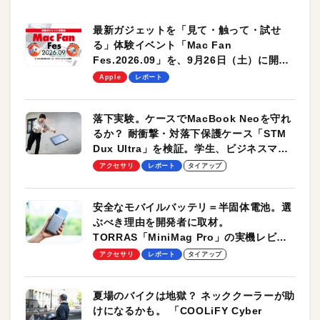
最新ガジェットを「見て・触って・試せ
る」体験イベント「Mac Fan
Fes.2026.09」を、9月26日（土）に開催
します！
Apple
レポート
落下実験。ケースでMacBook Neoを守れ
るか？ 耐衝撃・対落下保護ケース「STM
Dux Ultra」を検証。学生、ビジネスマン
のモバイルユースに最適！
アクセサリ
レポート
タイアップ
安全なモバイルバッテリ＝半固体電池。選
ぶべき理由を開発者に取材。
TORRAS「MiniMag Pro」の実機レビュ
ーも
アクセサリ
レポート
タイアップ
夏場のバイクは地獄？ ネッククーラーが助
けになるかも。 「COOLiFY Cyber