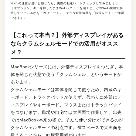
Wi-Fiの速度が遅いと感じたら、実際の転送レートチェックしてみましょう。
［オプション］キーを押したままWi-Fiメニューを開くと、どのWi-Fi規格で接
続していているかを「PHYモード」、データ転送速度を「転送レート」で確認
できます。
【これって本当？】外部ディスプレイがある
ならクラムシェルモードでの活用がオスス
メ？
MacBookシリーズには、外部ディスプレイをつなぎ、本
体を閉じた状態で使う「クラムシェル」というモードが
あります。
クラムシェルモードは本体を閉じて使うため、内蔵のキ
ーボード、トラックパッドが使えず、代わりに外部にデ
ィスプレイやキーボード、マウスまたはトラックパッド
をつなげます。職場や自宅では大画面で作業して、出先
ではMacBook本来の姿で。そんな使い分けができるのが
クラムシェルモードの利点です。省スペースで大画面を
扱えることから、結構愛用者がいます。