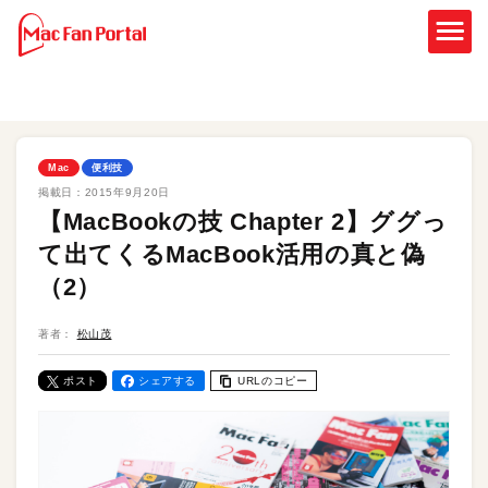
Mac
便利技
掲載日：
2015年9月20日
【MacBookの技 Chapter 2】ググっ
て出てくるMacBook活用の真と偽
（2）
著者：
松山茂
ポスト
シェアする
URLのコピー